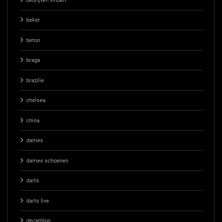
bedrijven vinden
beker
beton
braga
brazilie
chelsea
china
dames
dames schoenen
darts
darts live
decathlon