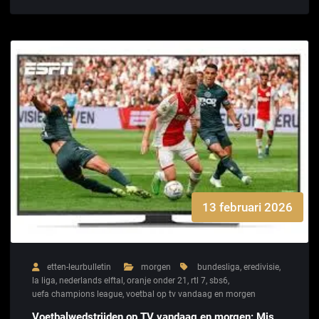
13 februari 2026
etten-leurbulletin
morgen
bundesliga
,
eredivisie
,
la liga
,
nederlands elftal
,
oranje onder 21
,
rtl 7
,
sbs6
,
uefa champions league
,
voetbal op tv vandaag en morgen
Voetbalwedstrijden op TV vandaag en morgen: Mis