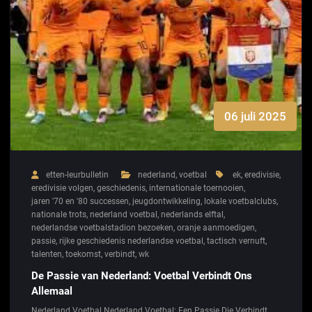
06 juli 2025
etten-leurbulletin
nederland
,
voetbal
ek
,
eredivisie
,
eredivisie volgen
,
geschiedenis
,
internationale toernooien
,
jaren '70 en '80 successen
,
jeugdontwikkeling
,
lokale voetbalclubs
,
nationale trots
,
nederland voetbal
,
nederlands elftal
,
nederlandse voetbalstadion bezoeken
,
oranje aanmoedigen
,
passie
,
rijke geschiedenis nederlandse voetbal
,
tactisch vernuft
,
talenten
,
toekomst
,
verbindt
,
wk
De Passie van Nederland: Voetbal Verbindt Ons
Allemaal
Nederland Voetbal Nederland Voetbal: Een Passie Die Verbindt