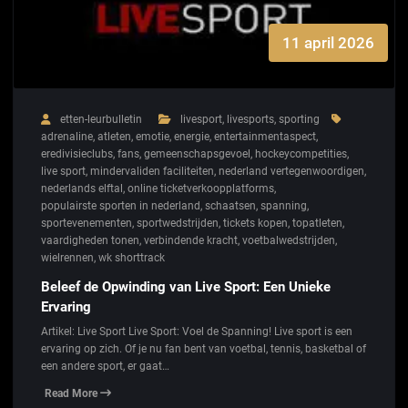
11 april 2026
etten-leurbulletin
livesport
,
livesports
,
sporting
adrenaline
,
atleten
,
emotie
,
energie
,
entertainmentaspect
,
eredivisieclubs
,
fans
,
gemeenschapsgevoel
,
hockeycompetities
,
live sport
,
mindervaliden faciliteiten
,
nederland vertegenwoordigen
,
nederlands elftal
,
online ticketverkoopplatforms
,
populairste sporten in nederland
,
schaatsen
,
spanning
,
sportevenementen
,
sportwedstrijden
,
tickets kopen
,
topatleten
,
vaardigheden tonen
,
verbindende kracht
,
voetbalwedstrijden
,
wielrennen
,
wk shorttrack
Beleef de Opwinding van Live Sport: Een Unieke
Ervaring
Artikel: Live Sport Live Sport: Voel de Spanning! Live sport is een
ervaring op zich. Of je nu fan bent van voetbal, tennis, basketbal of
een andere sport, er gaat…
Read More