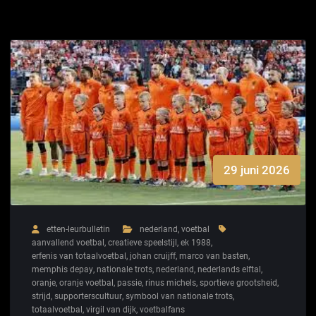
29 juni 2026
etten-leurbulletin
nederland
,
voetbal
aanvallend voetbal
,
creatieve speelstijl
,
ek 1988
,
erfenis van totaalvoetbal
,
johan cruijff
,
marco van basten
,
memphis depay
,
nationale trots
,
nederland
,
nederlands elftal
,
oranje
,
oranje voetbal
,
passie
,
rinus michels
,
sportieve grootsheid
,
strijd
,
supporterscultuur
,
symbool van nationale trots
,
totaalvoetbal
,
virgil van dijk
,
voetbalfans