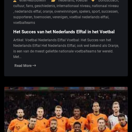
etten-leurbulletin
nederland
,
voetbal
bondscoach
,
cultuur
,
fans
,
geschiedenis
,
internationaal niveau
,
nationaal niveau
,
nederlands elftal
,
oranje
,
overwinningen
,
spelers
,
sport
,
successen
,
supporteren
,
toernooien
,
verenigen
,
voetbal nederlands elftal
,
voetbalteams
Het Succes van het Nederlands Elftal in het Voetbal
Artikel: Voetbal Nederlands Elftal Voetbal: Het Succes van het
Nederlands Elftal Het Nederlands Elftal, ook wel bekend als Oranje,
is een van de meest geliefde nationale voetbalteams ter wereld.
Met…
Read More