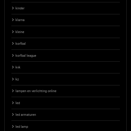
kinder
klarna
kleine
korfbal
korfbal league
kvk
kz
lampen en verlichting online
led
led armaturen
led lamp