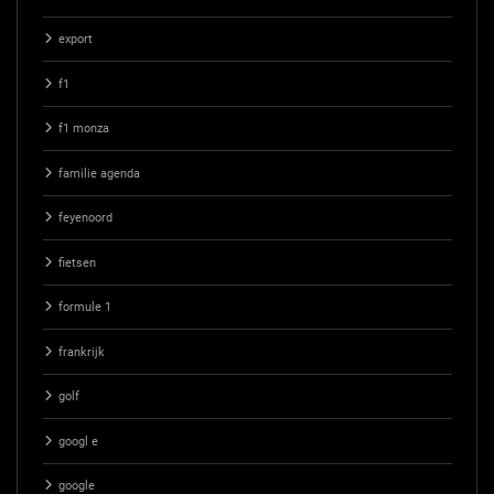
export
f1
f1 monza
familie agenda
feyenoord
fietsen
formule 1
frankrijk
golf
googl e
google