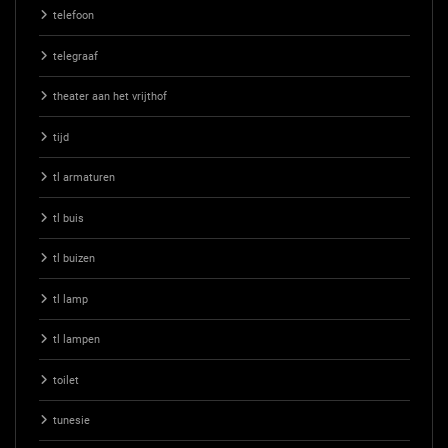
telefoon
telegraaf
theater aan het vrijthof
tijd
tl armaturen
tl buis
tl buizen
tl lamp
tl lampen
toilet
tunesie