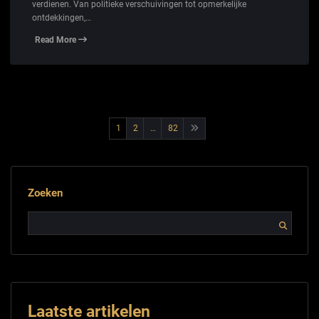
verdienen. Van politieke verschuivingen tot opmerkelijke
ontdekkingen,…
Read More
Berichtnavigatie
1
2
…
82
Zoeken
Laatste artikelen