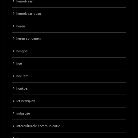
hemelvaart
hemelvaartsdag
heren
heren schoenen
hesgoal
hoe
hoe laat
honkbal
ict bedrijven
industrie
interculturele communicatie