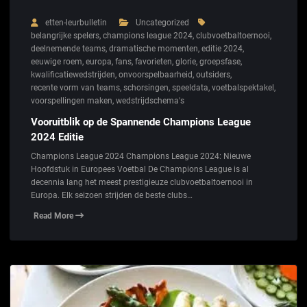
etten-leurbulletin
Uncategorized
belangrijke spelers
,
champions league 2024
,
clubvoetbaltoernooi
,
deelnemende teams
,
dramatische momenten
,
editie 2024
,
eeuwige roem
,
europa
,
fans
,
favorieten
,
glorie
,
groepsfase
,
kwalificatiewedstrijden
,
onvoorspelbaarheid
,
outsiders
,
recente vorm van teams
,
schorsingen
,
speeldata
,
voetbalspektakel
,
voorspellingen maken
,
wedstrijdschema's
Vooruitblik op de Spannende Champions League
2024 Editie
Champions League 2024 Champions League 2024: Nieuwe
Hoofdstuk in Europees Voetbal De Champions League is al
decennia lang het meest prestigieuze clubvoetbaltoernooi in
Europa. Elk seizoen strijden de beste clubs…
Read More