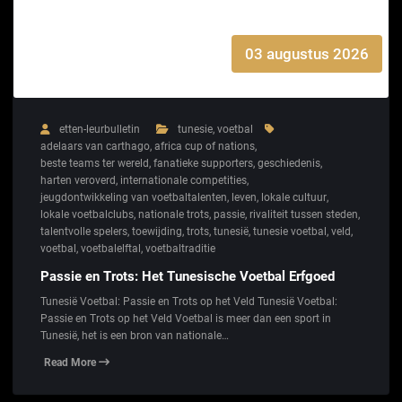
03 augustus 2026
etten-leurbulletin
tunesie
,
voetbal
adelaars van carthago
,
africa cup of nations
,
beste teams ter wereld
,
fanatieke supporters
,
geschiedenis
,
harten veroverd
,
internationale competities
,
jeugdontwikkeling van voetbaltalenten
,
leven
,
lokale cultuur
,
lokale voetbalclubs
,
nationale trots
,
passie
,
rivaliteit tussen steden
,
talentvolle spelers
,
toewijding
,
trots
,
tunesië
,
tunesie voetbal
,
veld
,
voetbal
,
voetbalelftal
,
voetbaltraditie
Passie en Trots: Het Tunesische Voetbal Erfgoed
Tunesië Voetbal: Passie en Trots op het Veld Tunesië Voetbal:
Passie en Trots op het Veld Voetbal is meer dan een sport in
Tunesië, het is een bron van nationale…
Read More