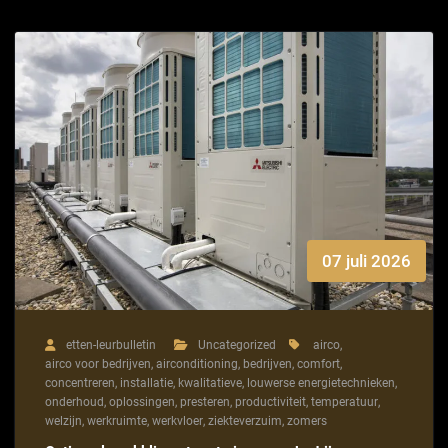
07 juli 2026
etten-leurbulletin
Uncategorized
airco
,
airco voor bedrijven
,
airconditioning
,
bedrijven
,
comfort
,
concentreren
,
installatie
,
kwalitatieve
,
louwerse energietechnieken
,
onderhoud
,
oplossingen
,
presteren
,
productiviteit
,
temperatuur
,
welzijn
,
werkruimte
,
werkvloer
,
ziekteverzuim
,
zomers