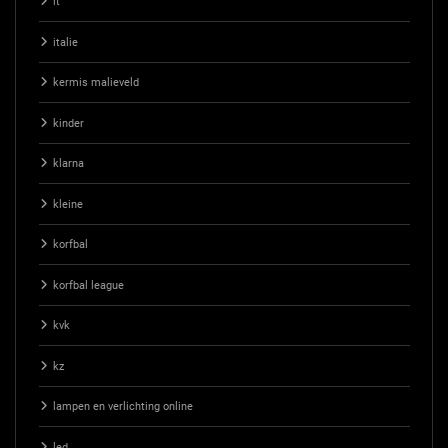
it
italie
kermis malieveld
kinder
klarna
kleine
korfbal
korfbal league
kvk
kz
lampen en verlichting online
led