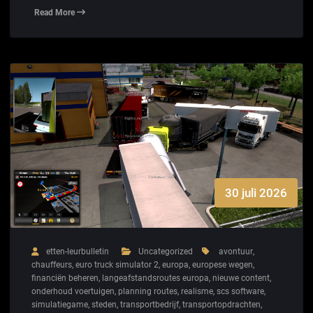
Read More
30 juli 2026
etten-leurbulletin
Uncategorized
avontuur
,
chauffeurs
,
euro truck simulator 2
,
europa
,
europese wegen
,
financiën beheren
,
langeafstandsroutes europa
,
nieuwe content
,
onderhoud voertuigen
,
planning routes
,
realisme
,
scs software
,
simulatiegame
,
steden
,
transportbedrijf
,
transportopdrachten
,