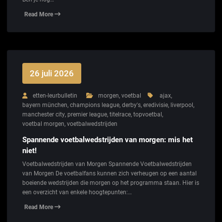
Read More
26 juli 2026
etten-leurbulletin
morgen
,
voetbal
ajax
,
bayern münchen
,
champions league
,
derby's
,
eredivisie
,
liverpool
,
manchester city
,
premier league
,
titelrace
,
topvoetbal
,
voetbal morgen
,
voetbalwedstrijden
Spannende voetbalwedstrijden van morgen: mis het
niet!
Voetbalwedstrijden van Morgen Spannende Voetbalwedstrijden
van Morgen De voetbalfans kunnen zich verheugen op een aantal
boeiende wedstrijden die morgen op het programma staan. Hier is
een overzicht van enkele hoogtepunten:…
Read More