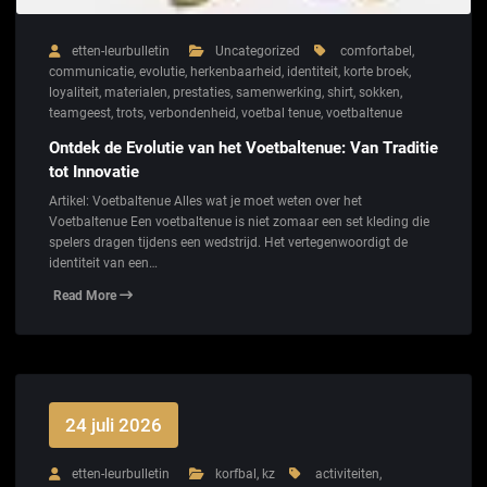
etten-leurbulletin
Uncategorized
comfortabel
,
communicatie
,
evolutie
,
herkenbaarheid
,
identiteit
,
korte broek
,
loyaliteit
,
materialen
,
prestaties
,
samenwerking
,
shirt
,
sokken
,
teamgeest
,
trots
,
verbondenheid
,
voetbal tenue
,
voetbaltenue
Ontdek de Evolutie van het Voetbaltenue: Van Traditie
tot Innovatie
Artikel: Voetbaltenue Alles wat je moet weten over het
Voetbaltenue Een voetbaltenue is niet zomaar een set kleding die
spelers dragen tijdens een wedstrijd. Het vertegenwoordigt de
identiteit van een…
Read More
24 juli 2026
etten-leurbulletin
korfbal
,
kz
activiteiten
,