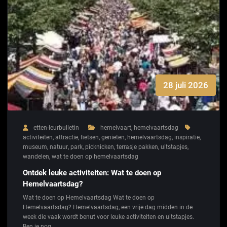
28 juli 2026
etten-leurbulletin
hemelvaart
,
hemelvaartsdag
activiteiten
,
attractie
,
fietsen
,
genieten
,
hemelvaartsdag
,
inspiratie
,
museum
,
natuur
,
park
,
picknicken
,
terrasje pakken
,
uitstapjes
,
wandelen
,
wat te doen op hemelvaartsdag
Ontdek leuke activiteiten: Wat te doen op
Hemelvaartsdag?
Wat te doen op Hemelvaartsdag Wat te doen op
Hemelvaartsdag? Hemelvaartsdag, een vrije dag midden in de
week die vaak wordt benut voor leuke activiteiten en uitstapjes.
Ben je nog…