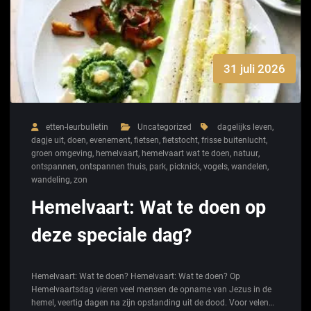
31 juli 2026
etten-leurbulletin
Uncategorized
dagelijks leven
,
dagje uit
,
doen
,
evenement
,
fietsen
,
fietstocht
,
frisse buitenlucht
,
groen omgeving
,
hemelvaart
,
hemelvaart wat te doen
,
natuur
,
ontspannen
,
ontspannen thuis
,
park
,
picknick
,
vogels
,
wandelen
,
wandeling
,
zon
Hemelvaart: Wat te doen op
deze speciale dag?
Hemelvaart: Wat te doen? Hemelvaart: Wat te doen? Op
Hemelvaartsdag vieren veel mensen de opname van Jezus in de
hemel, veertig dagen na zijn opstanding uit de dood. Voor velen…