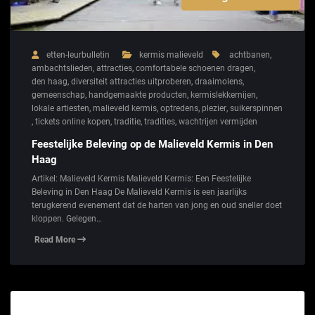
etten-leurbulletin
kermis malieveld
achtbanen
,
ambachtslieden
,
attracties
,
comfortabele schoenen dragen
,
den haag
,
diversiteit attracties uitproberen
,
draaimolens
,
gemeenschap
,
handgemaakte producten
,
kermislekkernijen
,
lokale artiesten
,
malieveld kermis
,
optredens
,
plezier
,
suikerspinnen
,
tickets online kopen
,
traditie
,
tradities
,
wachtrijen vermijden
Feestelijke Beleving op de Malieveld Kermis in Den
Haag
Artikel: Malieveld Kermis Malieveld Kermis: Een Feestelijke
Beleving in Den Haag De Malieveld Kermis is een jaarlijks
terugkerend evenement dat de harten van jong en oud sneller doet
kloppen. Gelegen…
Read More