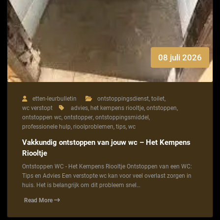
08 juli 2026
etten-leurbulletin
ontstoppingsdienst
,
toilet
,
wc verstopt
advies
,
het kempens riooltje
,
ontstoppen
,
ontstoppen wc
,
ontstopper
,
ontstoppingsmiddel
,
professionele hulp
,
rioolproblemen
,
tips
,
wc
Vakkundig ontstoppen van jouw wc – Het Kempens
Riooltje
Ontstoppen WC - Het Kempens Riooltje Ontstoppen van een WC:
Tips en Advies Een verstopte wc kan voor veel overlast zorgen in
huis. Het is belangrijk om dit probleem snel…
Read More