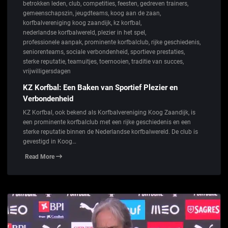
betrokken leden
,
club
,
competities
,
feesten
,
gedreven trainers
,
gemeenschapszin
,
jeugdteams
,
koog aan de zaan
,
korfbalvereniging koog zaandijk
,
kz korfbal
,
nederlandse korfbalwereld
,
plezier in het spel
,
professionele aanpak
,
prominente korfbalclub
,
rijke geschiedenis
,
seniorenteams
,
sociale verbondenheid
,
sportieve prestaties
,
sterke reputatie
,
teamuitjes
,
toernooien
,
traditie van succes
,
vrijwilligersdagen
KZ Korfbal: Een Baken van Sportief Plezier en
Verbondenheid
KZ Korfbal, ook bekend als Korfbalvereniging Koog Zaandijk, is
een prominente korfbalclub met een rijke geschiedenis en een
sterke reputatie binnen de Nederlandse korfbalwereld. De club is
gevestigd in Koog…
Read More