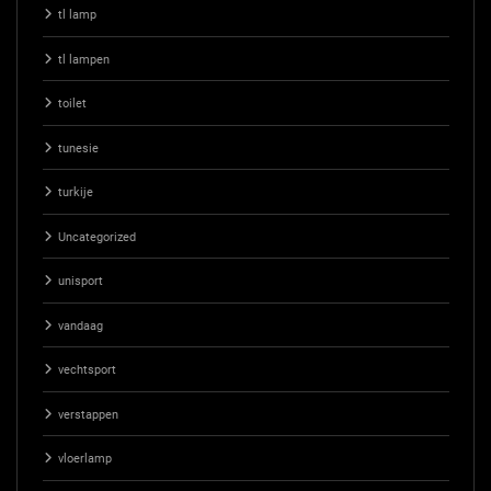
tl lamp
tl lampen
toilet
tunesie
turkije
Uncategorized
unisport
vandaag
vechtsport
verstappen
vloerlamp