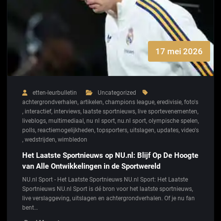
17 mei 2026
etten-leurbulletin
Uncategorized
achtergrondverhalen
,
artikelen
,
champions league
,
eredivisie
,
foto's
,
interactief
,
interviews
,
laatste sportnieuws
,
live sportevenementen
,
liveblogs
,
multimediaal
,
nu nl sport
,
nu.nl sport
,
olympische spelen
,
polls
,
reactiemogelijkheden
,
topsporters
,
uitslagen
,
updates
,
video's
,
wedstrijden
,
wimbledon
Het Laatste Sportnieuws op NU.nl: Blijf Op De Hoogte
van Alle Ontwikkelingen in de Sportwereld
NU.nl Sport - Het Laatste Sportnieuws NU.nl Sport: Het Laatste
Sportnieuws NU.nl Sport is dé bron voor het laatste sportnieuws,
live verslaggeving, uitslagen en achtergrondverhalen. Of je nu fan
bent…