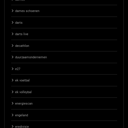
dames schoenen
darts
darts live
decathlon
duurzaamondernemen
e27
ek voetbal
ek volleybal
energiescan
engeland
eredivisie