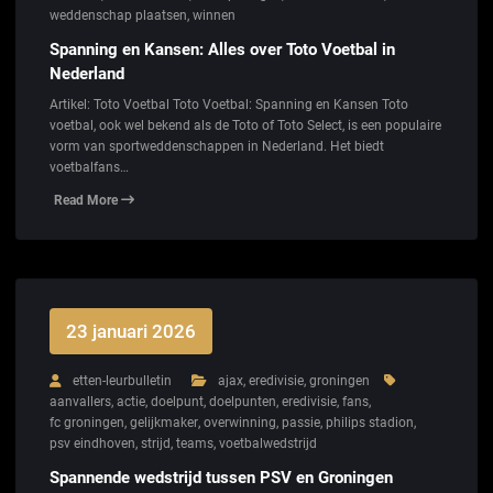
weddenschap plaatsen
,
winnen
Spanning en Kansen: Alles over Toto Voetbal in
Nederland
Artikel: Toto Voetbal Toto Voetbal: Spanning en Kansen Toto
voetbal, ook wel bekend als de Toto of Toto Select, is een populaire
vorm van sportweddenschappen in Nederland. Het biedt
voetbalfans…
Read More
23 januari 2026
etten-leurbulletin
ajax
,
eredivisie
,
groningen
aanvallers
,
actie
,
doelpunt
,
doelpunten
,
eredivisie
,
fans
,
fc groningen
,
gelijkmaker
,
overwinning
,
passie
,
philips stadion
,
psv eindhoven
,
strijd
,
teams
,
voetbalwedstrijd
Spannende wedstrijd tussen PSV en Groningen