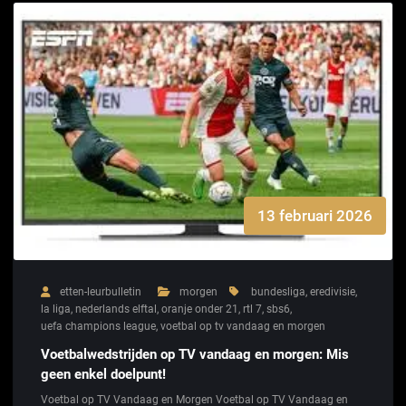
13 februari 2026
etten-leurbulletin
morgen
bundesliga
,
eredivisie
,
la liga
,
nederlands elftal
,
oranje onder 21
,
rtl 7
,
sbs6
,
uefa champions league
,
voetbal op tv vandaag en morgen
Voetbalwedstrijden op TV vandaag en morgen: Mis
geen enkel doelpunt!
Voetbal op TV Vandaag en Morgen Voetbal op TV Vandaag en