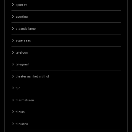
sport tv
sporting
staande lamp
supersaas
telefoon
telegraaf
theater aan het vrijthof
tijd
tl armaturen
tl buis
tl buizen