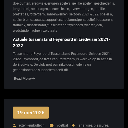
doelpunten
,
eredivisie
,
ervaren spelers
,
gelijke spelen
,
geschiedenis
,
jong talent
,
nederlagen
,
nieuws lezen
,
overwinningen
,
positie
,
prestaties
,
rotterdam
,
samenwerken
,
seizoen 2021-2022
,
speler a
,
speler b en c
,
succes
,
supporters
,
toekomstperspectief
,
topscorers
,
trainer x
,
tussenstand
,
tussenstand feyenoord
,
wedstrijden
,
wedstrijden volgen
,
xe plaats
Actuele tussenstand Feyenoord in Eredivisie 2021-
2022
Tussenstand Feyenoord Tussenstand Feyenoord: Seizoen 2021-
2022 Feyenoord, de trots van Rotterdam, is weer volop in actie in
de Eredivisie. De club met een rijke geschiedenis en
gepassioneerde supporters heeft dit…
Read More
19 mei 2026
etten-leurbulletin
voetbal
analyses
,
blessures
,