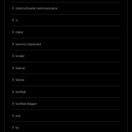
interculturele communicatie
it
italie
kermis malieveld
kinder
klarna
kleine
korfbal
korfbal league
kvk
kz