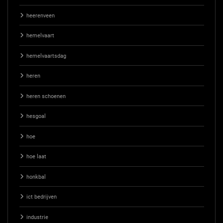
heerenveen
hemelvaart
hemelvaartsdag
heren
heren schoenen
hesgoal
hoe
hoe laat
honkbal
ict bedrijven
industrie