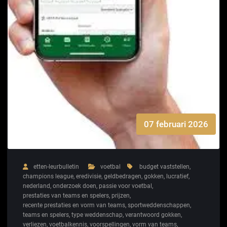
07 februari 2026
etten-leurbulletin
voetbal
budget vaststellen
,
champions league
,
eredivisie
,
geldbedragen
,
gokken
,
lucratief
,
nederland
,
onderzoek doen
,
passie voor voetbal
,
prestaties van teams en spelers
,
prijzen
,
recente prestaties en vorm van teams
,
sportweddenschappen
,
teams en spelers
,
type weddenschap
,
verantwoord gokken
,
verliezen
,
voetbalkennis
,
voorspellingen
,
vorm van teams
,