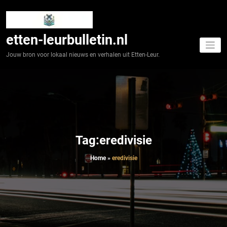
Spring
naar
de
inhoud
etten-leurbulletin.nl
Jouw bron voor lokaal nieuws en verhalen uit Etten-Leur.
Tag:eredivisie
Home
»
eredivisie