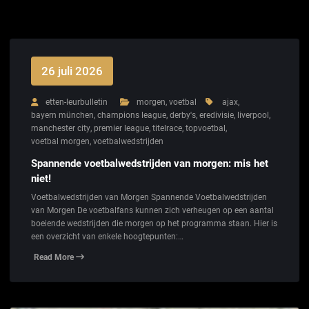
26 juli 2026
etten-leurbulletin
morgen
,
voetbal
ajax
,
bayern münchen
,
champions league
,
derby's
,
eredivisie
,
liverpool
,
manchester city
,
premier league
,
titelrace
,
topvoetbal
,
voetbal morgen
,
voetbalwedstrijden
Spannende voetbalwedstrijden van morgen: mis het
niet!
Voetbalwedstrijden van Morgen Spannende Voetbalwedstrijden
van Morgen De voetbalfans kunnen zich verheugen op een aantal
boeiende wedstrijden die morgen op het programma staan. Hier is
een overzicht van enkele hoogtepunten:…
Read More