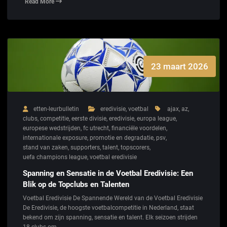
Read More
23 maart 2026
etten-leurbulletin
eredivisie
,
voetbal
ajax
,
az
,
clubs
,
competitie
,
eerste divisie
,
eredivisie
,
europa league
,
europese wedstrijden
,
fc utrecht
,
financiële voordelen
,
internationale exposure
,
promotie en degradatie
,
psv
,
stand van zaken
,
supporters
,
talent
,
topscorers
,
uefa champions league
,
voetbal eredivisie
Spanning en Sensatie in de Voetbal Eredivisie: Een
Blik op de Topclubs en Talenten
Voetbal Eredivisie De Spannende Wereld van de Voetbal Eredivisie
De Eredivisie, de hoogste voetbalcompetitie in Nederland, staat
bekend om zijn spanning, sensatie en talent. Elk seizoen strijden