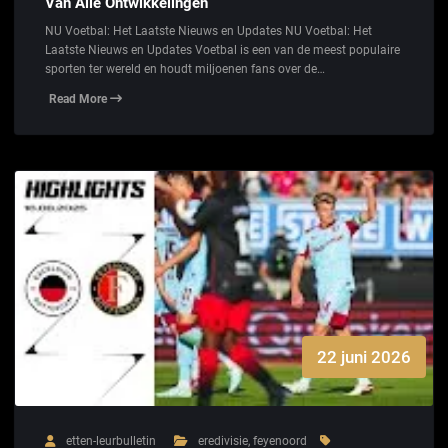
Van Alle Ontwikkelingen
NU Voetbal: Het Laatste Nieuws en Updates NU Voetbal: Het
Laatste Nieuws en Updates Voetbal is een van de meest populaire
sporten ter wereld en houdt miljoenen fans over de…
Read More
22 juni 2026
etten-leurbulletin
eredivisie
,
feyenoord