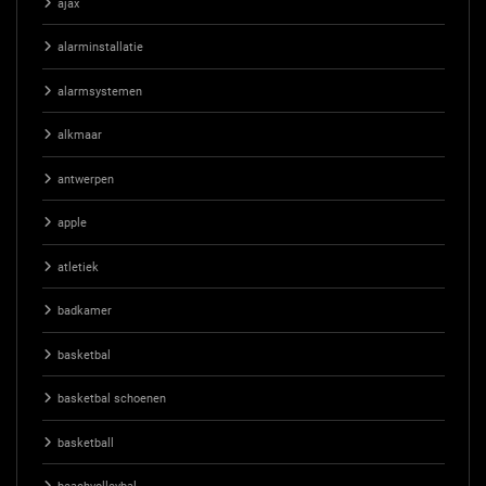
ajax
alarminstallatie
alarmsystemen
alkmaar
antwerpen
apple
atletiek
badkamer
basketbal
basketbal schoenen
basketball