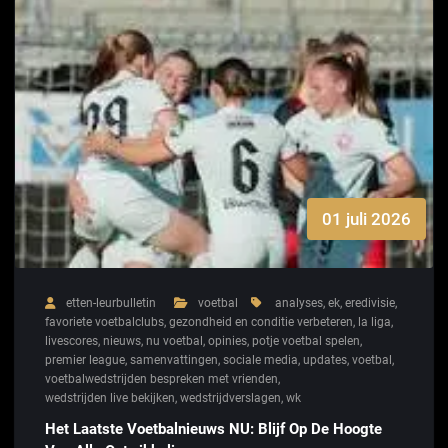
01 juli 2026
etten-leurbulletin
voetbal
analyses
,
ek
,
eredivisie
,
favoriete voetbalclubs
,
gezondheid en conditie verbeteren
,
la liga
,
livescores
,
nieuws
,
nu voetbal
,
opinies
,
potje voetbal spelen
,
premier league
,
samenvattingen
,
sociale media
,
updates
,
voetbal
,
voetbalwedstrijden bespreken met vrienden
,
wedstrijden live bekijken
,
wedstrijdverslagen
,
wk
Het Laatste Voetbalnieuws NU: Blijf Op De Hoogte