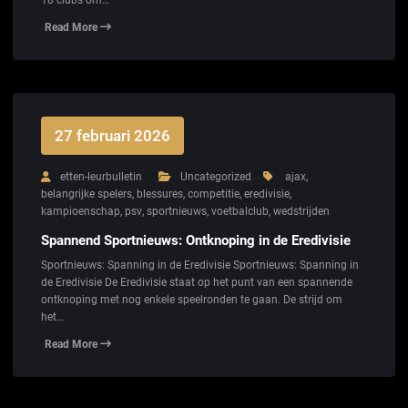
18 clubs om…
Read More
27 februari 2026
etten-leurbulletin
Uncategorized
ajax
,
belangrijke spelers
,
blessures
,
competitie
,
eredivisie
,
kampioenschap
,
psv
,
sportnieuws
,
voetbalclub
,
wedstrijden
Spannend Sportnieuws: Ontknoping in de Eredivisie
Sportnieuws: Spanning in de Eredivisie Sportnieuws: Spanning in
de Eredivisie De Eredivisie staat op het punt van een spannende
ontknoping met nog enkele speelronden te gaan. De strijd om
het…
Read More