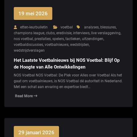
19 mei 2026
etten-leurbulletin
voetbal
analyses
,
blessures
,
champions league
,
clubs
,
eredivisie
,
interviews
,
live verslaggeving
,
nos voetbal
,
prestaties
,
spelers
,
tactieken
,
uitzendingen
,
voetbaldiscussies
,
voetbalnieuws
,
wedstrijden
,
wedstrijdverslagen
Het Laatste Voetbalnieuws bij NOS Voetbal: Blijf Op
de Hoogte van Alle Ontwikkelingen
NOS Voetbal NOS Voetbal: De Plek voor Alles over Voetbal Als het
gaat om voetbalnieuws, is NOS Voetbal dé autoriteit in Nederland.
Met een schat aan ervaring en expertise biedt…
Read More
29 januari 2026