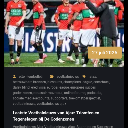
27 juli 2025
etten-leurbulletin
voetbalnieuws
ajax
,
betrouwbare bronnen
,
blessures
,
champions league
,
comeback
,
daley blind
,
eredivisie
,
europa league
,
europees succes
,
godenzonen
,
noussair mazraoui
,
online forums
,
podcasts
,
sociale media-accounts
,
supporters
,
toekomstperspectief
,
voetbalnieuws
,
voetbalnieuws ajax
Laatste Voetbalnieuws van Ajax: Triomfen en
Tegenslagen bij De Godenzonen
Voetbalnieuws Ajax Voetbalnieuws Ajax: Spanning en Successen