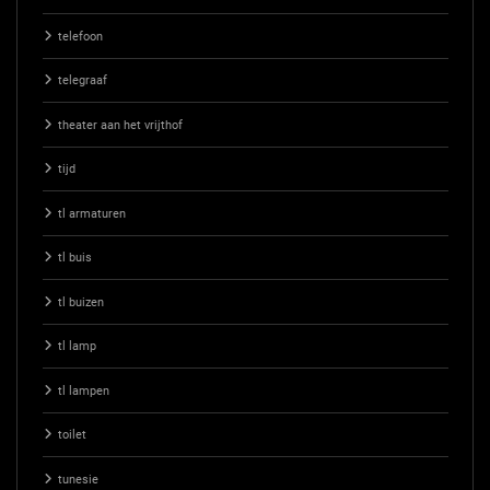
telefoon
telegraaf
theater aan het vrijthof
tijd
tl armaturen
tl buis
tl buizen
tl lamp
tl lampen
toilet
tunesie