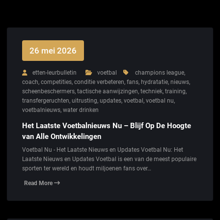
26 mei 2026
etten-leurbulletin
voetbal
champions league
,
coach
,
competities
,
conditie verbeteren
,
fans
,
hydratatie
,
nieuws
,
scheenbeschermers
,
tactische aanwijzingen
,
techniek
,
training
,
transfergeruchten
,
uitrusting
,
updates
,
voetbal
,
voetbal nu
,
voetbalnieuws
,
water drinken
Het Laatste Voetbalnieuws Nu – Blijf Op De Hoogte
van Alle Ontwikkelingen
Voetbal Nu - Het Laatste Nieuws en Updates Voetbal Nu: Het
Laatste Nieuws en Updates Voetbal is een van de meest populaire
sporten ter wereld en houdt miljoenen fans over…
Read More