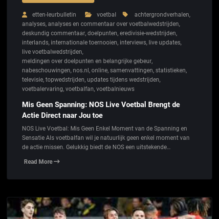
etten-leurbulletin
voetbal
achtergrondverhalen
,
analyses
,
analyses en commentaar over voetbalwedstrijden
,
deskundig commentaar
,
doelpunten
,
eredivisie-wedstrijden
,
interlands
,
internationale toernooien
,
interviews
,
live updates
,
live voetbalwedstrijden
,
meldingen over doelpunten en belangrijke gebeur
,
nabeschouwingen
,
nos.nl
,
online
,
samenvattingen
,
statistieken
,
televisie
,
topwedstrijden
,
updates tijdens wedstrijden
,
voetbalervaring
,
voetbalfan
,
voetbalnieuws
Mis Geen Spanning: NOS Live Voetbal Brengt de
Actie Direct naar Jou toe
NOS Live Voetbal: Mis Geen Enkel Moment van de Spanning en
Sensatie Als voetbalfan wil je natuurlijk geen enkel moment van
de actie missen. Gelukkig biedt de NOS een uitstekende…
Read More