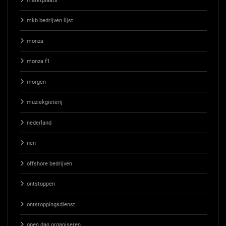
marktplaats
mkb bedrijven lijst
monza
monza f1
morgen
muziekgieterij
nederland
nen
offshore bedrijven
ontstoppen
ontstoppingsdienst
open dag organiseren