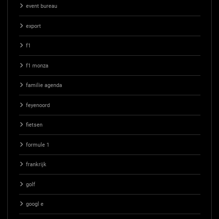
event bureau
export
f1
f1 monza
familie agenda
feyenoord
fietsen
formule 1
frankrijk
golf
googl e