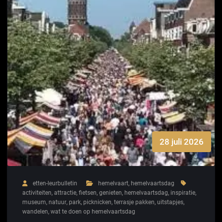
28 juli 2026
etten-leurbulletin
hemelvaart
,
hemelvaartsdag
activiteiten
,
attractie
,
fietsen
,
genieten
,
hemelvaartsdag
,
inspiratie
,
museum
,
natuur
,
park
,
picknicken
,
terrasje pakken
,
uitstapjes
,
wandelen
,
wat te doen op hemelvaartsdag