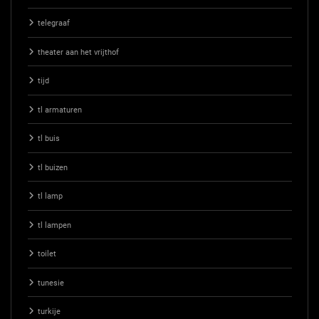
telegraaf
theater aan het vrijthof
tijd
tl armaturen
tl buis
tl buizen
tl lamp
tl lampen
toilet
tunesie
turkije