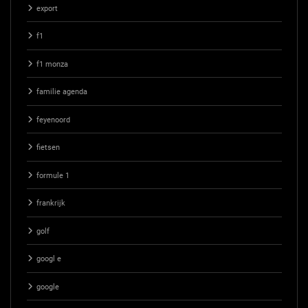
export
f1
f1 monza
familie agenda
feyenoord
fietsen
formule 1
frankrijk
golf
googl e
google