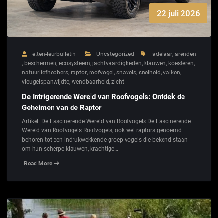
22 juli 2026
etten-leurbulletin
Uncategorized
adelaar
,
arenden
,
beschermen
,
ecosysteem
,
jachtvaardigheden
,
klauwen
,
koesteren
,
natuurliefhebbers
,
raptor
,
roofvogel
,
snavels
,
snelheid
,
valken
,
vleugelspanwijdte
,
wendbaarheid
,
zicht
De Intrigerende Wereld van Roofvogels: Ontdek de
Geheimen van de Raptor
Artikel: De Fascinerende Wereld van Roofvogels De Fascinerende
Wereld van Roofvogels Roofvogels, ook wel raptors genoemd,
behoren tot een indrukwekkende groep vogels die bekend staan
om hun scherpe klauwen, krachtige…
Read More