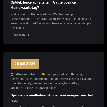
Ontdek leuke activiteiten: Wat te doen op
Hemelvaartsdag?
Wat te doen op Hemelvaartsdag Wat te doen op
Hemelvaartsdag? Hemelvaartsdag, een vrije dag midden in de
week die vaak wordt benut voor leuke activiteiten en uitstapjes.
Ben je nog…
Read More
26 juli 2026
etten-leurbulletin
morgen
,
voetbal
ajax
,
bayern münchen
,
champions league
,
derby's
,
eredivisie
,
liverpool
,
manchester city
,
premier league
,
titelrace
,
topvoetbal
,
voetbal morgen
,
voetbalwedstrijden
Spannende voetbalwedstrijden van morgen: mis het
niet!