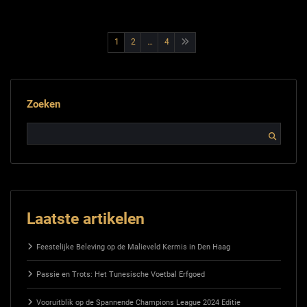
Berichtnavigatie
1
2
…
4
Zoeken
Laatste artikelen
Feestelijke Beleving op de Malieveld Kermis in Den Haag
Passie en Trots: Het Tunesische Voetbal Erfgoed
Vooruitblik op de Spannende Champions League 2024 Editie