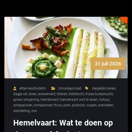
31 juli 2026
etten-leurbulletin
Uncategorized
dagelijks leven
,
dagje uit
,
doen
,
evenement
,
fietsen
,
fietstocht
,
frisse buitenlucht
,
groen omgeving
,
hemelvaart
,
hemelvaart wat te doen
,
natuur
,
ontspannen
,
ontspannen thuis
,
park
,
picknick
,
vogels
,
wandelen
,
wandeling
,
zon
Hemelvaart: Wat te doen op