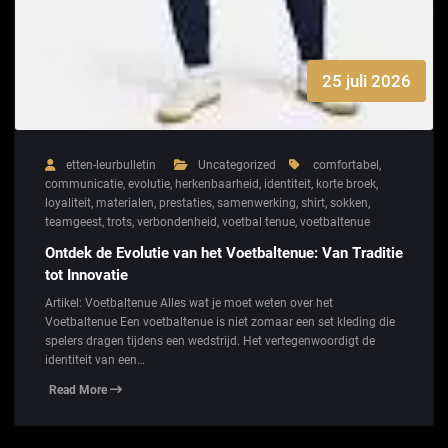
25 juli 2026
etten-leurbulletin
Uncategorized
comfortabel
,
communicatie
,
evolutie
,
herkenbaarheid
,
identiteit
,
korte broek
,
loyaliteit
,
materialen
,
prestaties
,
samenwerking
,
shirt
,
sokken
,
teamgeest
,
trots
,
verbondenheid
,
voetbal tenue
,
voetbaltenue
Ontdek de Evolutie van het Voetbaltenue: Van Traditie
tot Innovatie
Artikel: Voetbaltenue Alles wat je moet weten over het
Voetbaltenue Een voetbaltenue is niet zomaar een set kleding die
spelers dragen tijdens een wedstrijd. Het vertegenwoordigt de
identiteit van een…
Read More