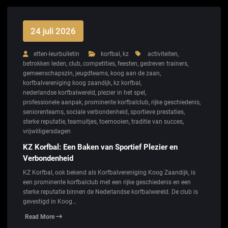
24 juli 2026
etten-leurbulletin
korfbal
,
kz
activiteiten
,
betrokken leden
,
club
,
competities
,
feesten
,
gedreven trainers
,
gemeenschapszin
,
jeugdteams
,
koog aan de zaan
,
korfbalvereniging koog zaandijk
,
kz korfbal
,
nederlandse korfbalwereld
,
plezier in het spel
,
professionele aanpak
,
prominente korfbalclub
,
rijke geschiedenis
,
seniorenteams
,
sociale verbondenheid
,
sportieve prestaties
,
sterke reputatie
,
teamuitjes
,
toernooien
,
traditie van succes
,
vrijwilligersdagen
KZ Korfbal: Een Baken van Sportief Plezier en
Verbondenheid
KZ Korfbal, ook bekend als Korfbalvereniging Koog Zaandijk, is
een prominente korfbalclub met een rijke geschiedenis en een
sterke reputatie binnen de Nederlandse korfbalwereld. De club is
gevestigd in Koog…
Read More