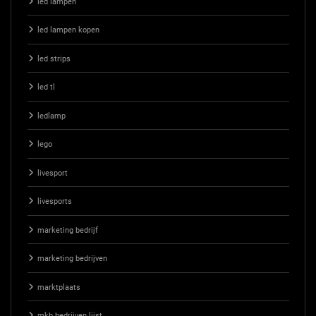
led lampen
led lampen kopen
led strips
led tl
ledlamp
lego
livesport
livesports
marketing bedrijf
marketing bedrijven
marktplaats
mkb bedrijven lijst