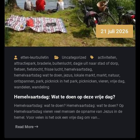
21 juli 2026
etten-leurbulletin
Uncategorized
activiteiten
,
attractiepark
,
braderie
,
buitenlucht
,
dagje uit naar stad of dorp
,
fietsen
,
fietstocht
,
frisse lucht
,
hemelvaartsdag
,
hemelvaartsdag wat te doen
,
jezus
,
lokale markt
,
markt
,
natuur
,
ontspannen
,
park
,
picknick in het park
,
picknicken
,
vieren
,
vrije dag
,
wandelen
,
wandeling
Hemelvaartsdag: Wat te doen op deze vrije dag?
Hemelvaartsdag: wat te doen? Hemelvaartsdag: wat te doen? Op
Hemelvaartsdag vieren veel mensen de opname van Jezus in de
hemel. Voor velen is het ook een vrije dag om van…
Read More