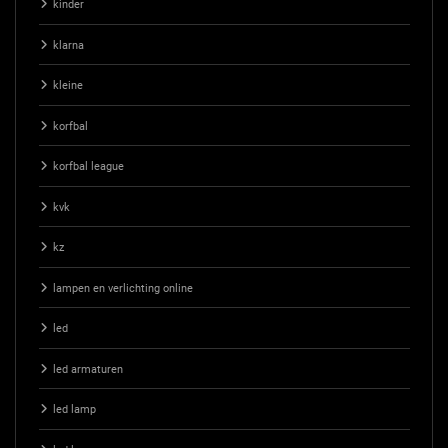
kinder
klarna
kleine
korfbal
korfbal league
kvk
kz
lampen en verlichting online
led
led armaturen
led lamp