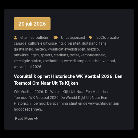
20 juli 2026
etten-leurbulletin
Uncategorized
2026
,
brazilië
,
canada
,
culturele uitwisseling
,
diversiteit
,
duitsland
,
fans
,
gastvrijheid
,
helden
,
kwalificatiewedstrijden
,
mexico
,
ontwikkelingen
,
spelers
,
stadions
,
trofee
,
verbondenheid
,
verenigde staten
,
voetbalfans
,
wereldkampioenschap voetbal
,
wk voetbal 2026
Vooruitblik op het Historische WK Voetbal 2026: Een
Toernooi Om Naar Uit Te Kijken
WK Voetbal 2026: De Wereld Kijkt Uit Naar Een Historisch
Toernooi WK Voetbal 2026: De Wereld Kijkt Uit Naar Een
Historisch Toernooi De spanning stijgt en de verwachtingen zijn
hooggespannen…
Read More