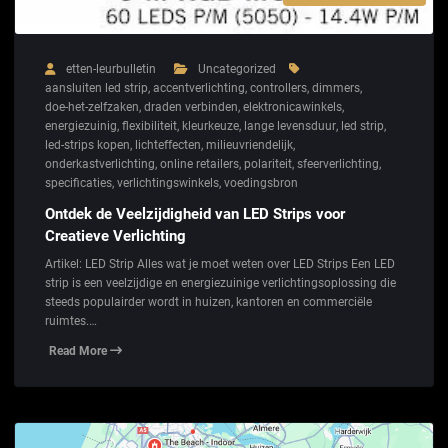
etten-leurbulletin
Uncategorized
aansluiten led strip
,
accentverlichting
,
controllers
,
dimmers
,
doe-het-zelfzaken
,
draden verbinden
,
elektronicawinkels
,
energiezuinig
,
flexibiliteit
,
kleurkeuze
,
lange levensduur
,
led strip
,
led-strips kopen
,
lichteffecten
,
milieuvriendelijk
,
onderkastverlichting
,
online retailers
,
polariteit
,
sfeerverlichting
,
specificaties
,
verlichtingswinkels
,
voedingsbron
Ontdek de Veelzijdigheid van LED Strips voor
Creatieve Verlichting
Artikel: LED Strip Alles wat je moet weten over LED Strips Een LED
strip is een veelzijdige en energiezuinige verlichtingsoplossing die
steeds populairder wordt in huizen, kantoren en commerciële
ruimtes.…
Read More