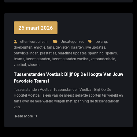
26 maart 2026
etten-leurbulletin
Uncategorized
belang
,
doelpunten
,
emotie
,
fans
,
genieten
,
kaarten
,
live updates
,
ontwikkelingen
,
prestaties
,
real-time updates
,
spanning
,
spelers
,
teams
,
tussenstanden
,
tussenstanden voetbal
,
verbondenheid
,
voetbal
,
wissels
Tussenstanden Voetbal: Blijf Op De Hoogte Van Jouw
Favoriete Teams!
Tussenstanden Voetbal Tussenstanden Voetbal: Blijf Op De
Hoogte! Voetbal is een van de meest geliefde sporten ter wereld en
fans over de hele wereld volgen met spanning de tussenstanden
van…
Read More