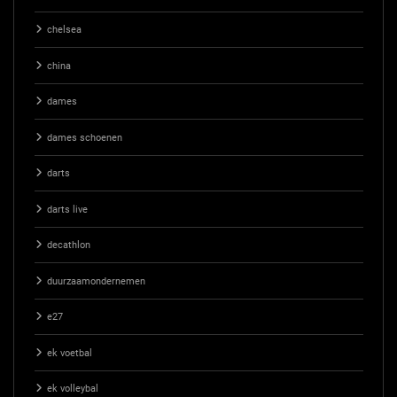
chelsea
china
dames
dames schoenen
darts
darts live
decathlon
duurzaamondernemen
e27
ek voetbal
ek volleybal