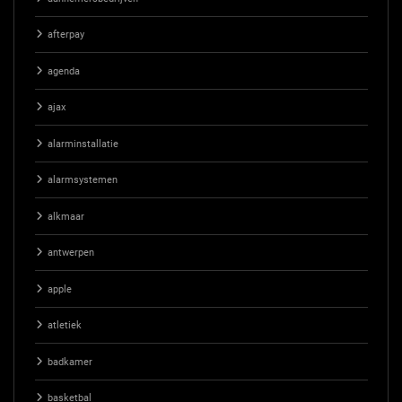
afterpay
agenda
ajax
alarminstallatie
alarmsystemen
alkmaar
antwerpen
apple
atletiek
badkamer
basketbal