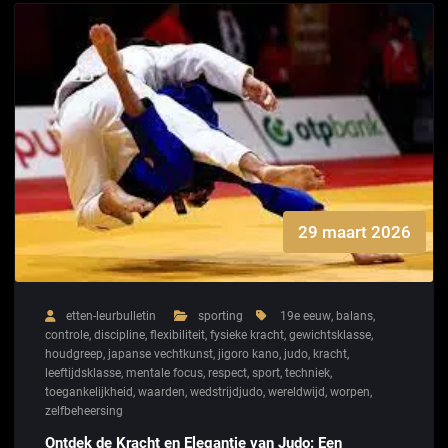
29 maart 2026
etten-leurbulletin
sporting
19e eeuw
,
balans
,
controle
,
discipline
,
flexibiliteit
,
fysieke kracht
,
gewichtsklasse
,
houdgreep
,
japanse vechtkunst
,
jigoro kano
,
judo
,
kracht
,
leeftijdsklasse
,
mentale focus
,
respect
,
sport
,
techniek
,
toegankelijkheid
,
waarden
,
wedstrijdjudo
,
wereldwijd
,
worpen
,
zelfbeheersing
Ontdek de Kracht en Elegantie van Judo: Een