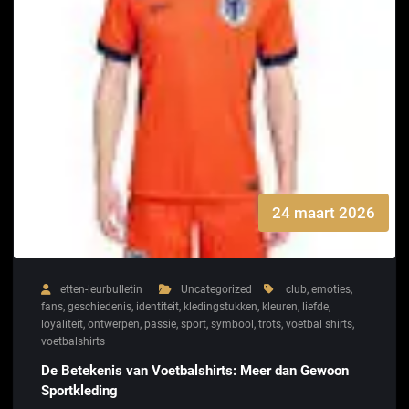
24 maart 2026
etten-leurbulletin
Uncategorized
club
,
emoties
,
fans
,
geschiedenis
,
identiteit
,
kledingstukken
,
kleuren
,
liefde
,
loyaliteit
,
ontwerpen
,
passie
,
sport
,
symbool
,
trots
,
voetbal shirts
,
voetbalshirts
De Betekenis van Voetbalshirts: Meer dan Gewoon
Sportkleding