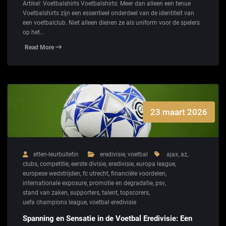
Artikel: Voetbalshirts Voetbalshirts: Meer dan alleen een tenue
Voetbalshirts zijn een essentieel onderdeel van de identiteit van
een voetbalclub. Niet alleen dienen ze als uniform voor de spelers
op het…
Read More
23 maart 2026
etten-leurbulletin
eredivisie
,
voetbal
ajax
,
az
,
clubs
,
competitie
,
eerste divisie
,
eredivisie
,
europa league
,
europese wedstrijden
,
fc utrecht
,
financiële voordelen
,
internationale exposure
,
promotie en degradatie
,
psv
,
stand van zaken
,
supporters
,
talent
,
topscorers
,
uefa champions league
,
voetbal eredivisie
Spanning en Sensatie in de Voetbal Eredivisie: Een