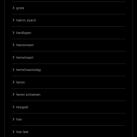
grote
hakim ziyech
hardlopen
heerenveen
hemelvaart
hemelvaartsdag
heren
heren schoenen
hesgoal
hoe
hoe laat