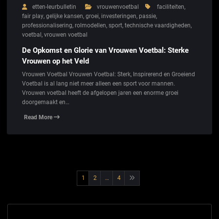
etten-leurbulletin
vrouwenvoetbal
faciliteiten
,
fair play
,
gelijke kansen
,
groei
,
investeringen
,
passie
,
professionalisering
,
rolmodellen
,
sport
,
technische vaardigheden
,
voetbal
,
vrouwen voetbal
De Opkomst en Glorie van Vrouwen Voetbal: Sterke
Vrouwen op het Veld
Vrouwen Voetbal Vrouwen Voetbal: Sterk, Inspirerend en Groeiend
Voetbal is al lang niet meer alleen een sport voor mannen.
Vrouwen voetbal heeft de afgelopen jaren een enorme groei
doorgemaakt en…
Read More
Berichtnavigatie
1
2
…
4