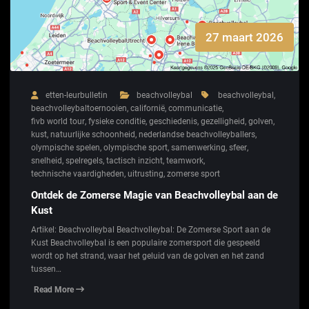
27 maart 2026
etten-leurbulletin
beachvolleybal
beachvolleybal
,
beachvolleybaltoernooien
,
californië
,
communicatie
,
fivb world tour
,
fysieke conditie
,
geschiedenis
,
gezelligheid
,
golven
,
kust
,
natuurlijke schoonheid
,
nederlandse beachvolleyballers
,
olympische spelen
,
olympische sport
,
samenwerking
,
sfeer
,
snelheid
,
spelregels
,
tactisch inzicht
,
teamwork
,
technische vaardigheden
,
uitrusting
,
zomerse sport
Ontdek de Zomerse Magie van Beachvolleybal aan de
Kust
Artikel: Beachvolleybal Beachvolleybal: De Zomerse Sport aan de
Kust Beachvolleybal is een populaire zomersport die gespeeld
wordt op het strand, waar het geluid van de golven en het zand
tussen…
Read More