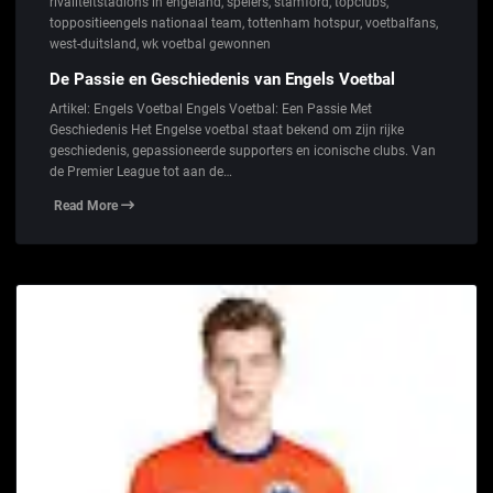
rivaliteitstadions in engeland
,
spelers
,
stamford
,
topclubs
,
toppositieengels nationaal team
,
tottenham hotspur
,
voetbalfans
,
west-duitsland
,
wk voetbal gewonnen
De Passie en Geschiedenis van Engels Voetbal
Artikel: Engels Voetbal Engels Voetbal: Een Passie Met
Geschiedenis Het Engelse voetbal staat bekend om zijn rijke
geschiedenis, gepassioneerde supporters en iconische clubs. Van
de Premier League tot aan de…
Read More