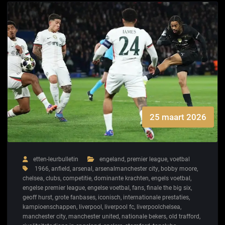
25 maart 2026
etten-leurbulletin
engeland
,
premier league
,
voetbal
1966
,
anfield
,
arsenal
,
arsenalmanchester city
,
bobby moore
,
chelsea
,
clubs
,
competitie
,
dominante krachten
,
engels voetbal
,
engelse premier league
,
engelse voetbal
,
fans
,
finale the big six
,
geoff hurst
,
grote fanbases
,
iconisch
,
internationale prestaties
,
kampioenschappen
,
liverpool
,
liverpool fc
,
liverpoolchelsea
,
manchester city
,
manchester united
,
nationale bekers
,
old trafford
,