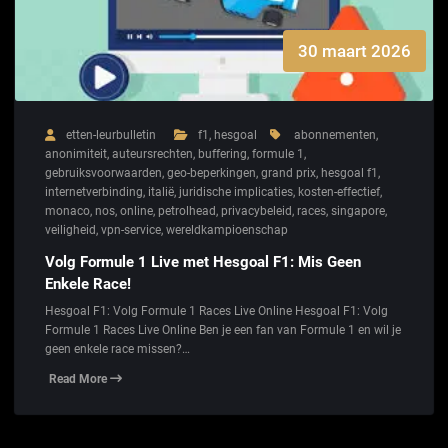
30 maart 2026
etten-leurbulletin
f1
,
hesgoal
abonnementen
,
anonimiteit
,
auteursrechten
,
buffering
,
formule 1
,
gebruiksvoorwaarden
,
geo-beperkingen
,
grand prix
,
hesgoal f1
,
internetverbinding
,
italië
,
juridische implicaties
,
kosten-effectief
,
monaco
,
nos
,
online
,
petrolhead
,
privacybeleid
,
races
,
singapore
,
veiligheid
,
vpn-service
,
wereldkampioenschap
Volg Formule 1 Live met Hesgoal F1: Mis Geen
Enkele Race!
Hesgoal F1: Volg Formule 1 Races Live Online Hesgoal F1: Volg
Formule 1 Races Live Online Ben je een fan van Formule 1 en wil je
geen enkele race missen?…
Read More