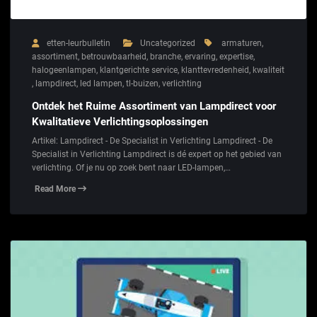
etten-leurbulletin
Uncategorized
armaturen
,
assortiment
,
betrouwbaarheid
,
branche
,
ervaring
,
expertise
,
halogeenlampen
,
klantgerichte service
,
klanttevredenheid
,
kwaliteit
,
lampdirect
,
led lampen
,
tl-buizen
,
verlichting
Ontdek het Ruime Assortiment van Lampdirect voor
Kwalitatieve Verlichtingsoplossingen
Artikel: Lampdirect - De Specialist in Verlichting Lampdirect - De
Specialist in Verlichting Lampdirect is dé expert op het gebied van
verlichting. Of je nu op zoek bent naar LED-lampen,…
Read More