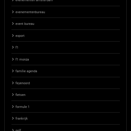
evenementen amsterdam
evenementenbureau
event bureau
export
f1
f1 monza
familie agenda
feyenoord
fietsen
formule 1
frankrijk
golf