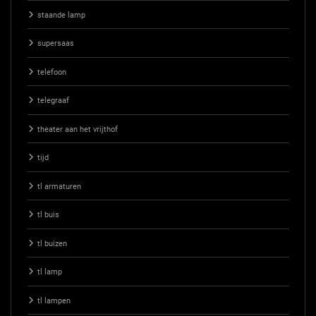
staande lamp
supersaas
telefoon
telegraaf
theater aan het vrijthof
tijd
tl armaturen
tl buis
tl buizen
tl lamp
tl lampen