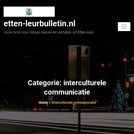
Spring
naar
de
inhoud
etten-leurbulletin.nl
Jouw bron voor lokaal nieuws en verhalen uit Etten-Leur.
Categorie: interculturele
communicatie
Home
»
interculturele communicatie