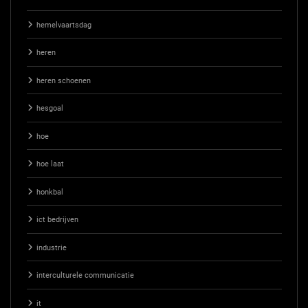
hemelvaartsdag
heren
heren schoenen
hesgoal
hoe
hoe laat
honkbal
ict bedrijven
industrie
interculturele communicatie
it