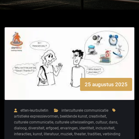
25 augustus 2025
etten-leurbulletin
interculturele communicatie
artistieke expressievormen
,
beeldende kunst
,
creativiteit
,
culturele communicatie
,
culturele uitwisselingen
,
cultuur
,
dans
,
dialoog
,
diversiteit
,
erfgoed
,
ervaringen
,
identiteit
,
inclusiviteit
,
interacties
,
kunst
,
literatuur
,
muziek
,
theater
,
tradities
,
verbinding