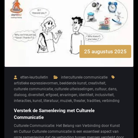
25 augustus 2025
etten-leurbulletin
interculturele communicatie
artistieke expressievormen
,
beeldende kunst
,
creativiteit
,
culturele communicatie
,
culturele uitwisselingen
,
cultuur
,
dans
,
dialoog
,
diversiteit
,
erfgoed
,
ervaringen
,
identiteit
,
inclusiviteit
,
interacties
,
kunst
,
literatuur
,
muziek
,
theater
,
tradities
,
verbinding
Versterk de Samenleving met Culturele
Communicatie
Culturele Communicatie: Het Belang van Verbinding door Kunst
en Cultuur Culturele communicatie is een essentieel aspect van
onze samenleving dat de verbinding tussen mensen versterkt door