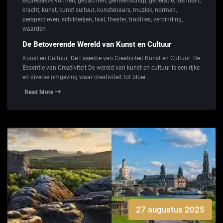
expressieve vormen
,
gedachten
,
gemeenschap
,
generatie
,
identiteit
,
kracht
,
kunst
,
kunst cultuur
,
kunstenaars
,
muziek
,
normen
,
perspectieven
,
schilderijen
,
taal
,
theater
,
tradities
,
verbinding
,
waarden
De Betoverende Wereld van Kunst en Cultuur
Kunst en Cultuur: De Essentie van Creativiteit Kunst en Cultuur: De
Essentie van Creativiteit De wereld van kunst en cultuur is een rijke
en diverse omgeving waar creativiteit tot bloei…
Read More
27 augustus 2025