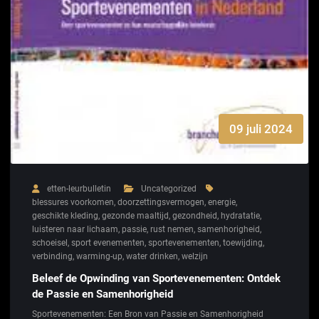
09 juli 2024
etten-leurbulletin
Uncategorized
blessures voorkomen
,
doorzettingsvermogen
,
energie
,
geschikte kleding
,
gezonde maaltijd
,
gezondheid
,
hydratatie
,
luisteren naar lichaam
,
passie
,
rust nemen
,
samenhorigheid
,
schoeisel
,
sport evenementen
,
sportevenementen
,
toewijding
,
verbinding
,
warming-up
,
water drinken
,
welzijn
Beleef de Opwinding van Sportevenementen: Ontdek
de Passie en Samenhorigheid
Sportevenementen: Een Bron van Passie en Samenhorigheid