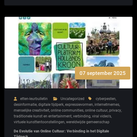
07 september 2025
etten-leurbulletin
Uncategorized
cyberpesten
,
desinformatie
,
digitale tijdperk
,
expressievormen
,
internetmemes
,
menselijke creativiteit
,
online communities
,
online cultuur
,
privacy
,
traditionele kunst en entertainment
,
verbinding
,
viral video's
,
virtuele kunsttentoonstellingen
,
wereldwijde gemeenschap
De Evolutie van Online Cultuur: Verbinding in het Digitale
Tijdperk