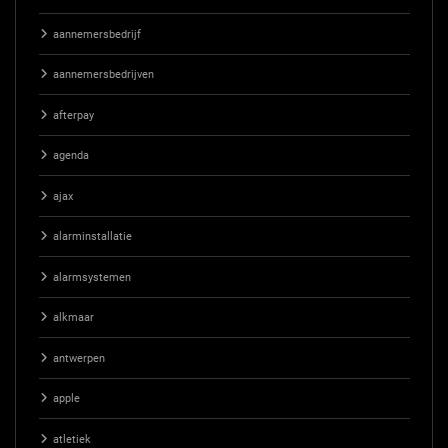
aannemersbedrijf
aannemersbedrijven
afterpay
agenda
ajax
alarminstallatie
alarmsystemen
alkmaar
antwerpen
apple
atletiek