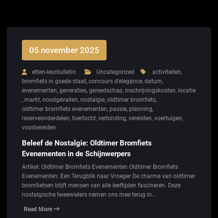
05 november 2025
etten-leurbulletin
Uncategorized
activiteiten
,
bromfiets in goede staat
,
concours d'elegance
,
datum
,
evenementen
,
generaties
,
gereedschap
,
inschrijvingskosten
,
locatie
,
markt
,
noodgevallen
,
nostalgie
,
oldtimer bromfiets
,
oldtimer bromfiets evenementen
,
passie
,
planning
,
reserveonderdelen
,
toertocht
,
verbinding
,
vereisten
,
voertuigen
,
voorbereiden
Beleef de Nostalgie: Oldtimer Bromfiets
Evenementen in de Schijnwerpers
Artikel: Oldtimer Bromfiets Evenementen Oldtimer Bromfiets
Evenementen: Een Terugblik naar Vroeger De charme van oldtimer
bromfietsen blijft mensen van alle leeftijden fascineren. Deze
nostalgische tweewielers nemen ons mee terug in…
Read More