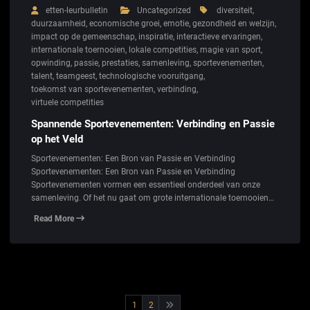
etten-leurbulletin
Uncategorized
diversiteit
,
duurzaamheid
,
economische groei
,
emotie
,
gezondheid en welzijn
,
impact op de gemeenschap
,
inspiratie
,
interactieve ervaringen
,
internationale toernooien
,
lokale competities
,
magie van sport
,
opwinding
,
passie
,
prestaties
,
samenleving
,
sportevenementen
,
talent
,
teamgeest
,
technologische vooruitgang
,
toekomst van sportevenementen
,
verbinding
,
virtuele competities
Spannende Sportevenementen: Verbinding en Passie
op het Veld
Sportevenementen: Een Bron van Passie en Verbinding
Sportevenementen: Een Bron van Passie en Verbinding
Sportevenementen vormen een essentieel onderdeel van onze
samenleving. Of het nu gaat om grote internationale toernooien…
Read More
Berichtnavigatie
1
2