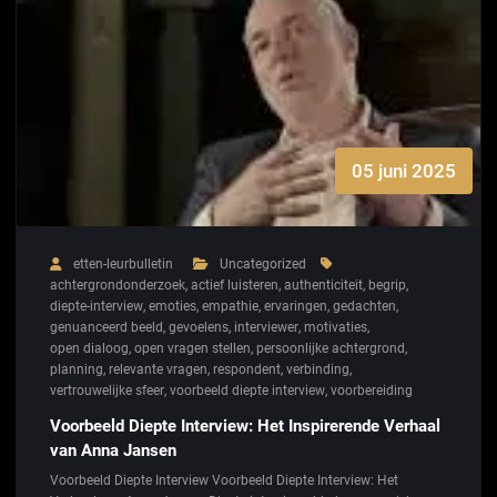
05 juni 2025
etten-leurbulletin
Uncategorized
achtergrondonderzoek
,
actief luisteren
,
authenticiteit
,
begrip
,
diepte-interview
,
emoties
,
empathie
,
ervaringen
,
gedachten
,
genuanceerd beeld
,
gevoelens
,
interviewer
,
motivaties
,
open dialoog
,
open vragen stellen
,
persoonlijke achtergrond
,
planning
,
relevante vragen
,
respondent
,
verbinding
,
vertrouwelijke sfeer
,
voorbeeld diepte interview
,
voorbereiding
Voorbeeld Diepte Interview: Het Inspirerende Verhaal
van Anna Jansen
Voorbeeld Diepte Interview Voorbeeld Diepte Interview: Het