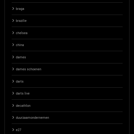
braga
brazilie
chelsea
china
dames
dames schoenen
darts
darts live
decathlon
duurzaamondernemen
e27