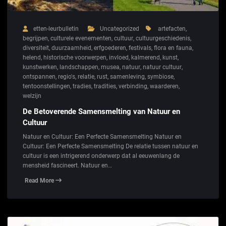
etten-leurbulletin
Uncategorized
artefacten
,
begrijpen
,
culturele evenementen
,
cultuur
,
cultuurgeschiedenis
,
diversiteit
,
duurzaamheid
,
erfgoederen
,
festivals
,
flora en fauna
,
helend
,
historische voorwerpen
,
invloed
,
kalmerend
,
kunst
,
kunstwerken
,
landschappen
,
musea
,
natuur
,
natuur cultuur
,
ontspannen
,
regio's
,
relatie
,
rust
,
samenleving
,
symbiose
,
tentoonstellingen
,
tradies
,
tradities
,
verbinding
,
waarderen
,
welzijn
De Betoverende Samensmelting van Natuur en
Cultuur
Natuur en Cultuur: Een Perfecte Samensmelting Natuur en
Cultuur: Een Perfecte Samensmelting De relatie tussen natuur en
cultuur is een intrigerend onderwerp dat al eeuwenlang de
mensheid fascineert. Natuur en…
Read More