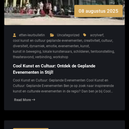
08 augustus 2025
etten-leurbulletin
Uncategorized
acrylverf
,
cool kunst en cultuur geplande evenementen
,
creativiteit
,
cultuur
,
diversiteit
,
dynamiek
,
emotie
,
evenementen
,
kunst
,
kunst in beweging
,
lokale kunstenaars
,
schilderen
,
tentoonstelling
,
theateravond
,
verbinding
,
workshop
Cool Kunst en Cultuur: Ontdek de Geplande
Evenementen in Stijl!
Cool Kunst en Cultuur: Geplande Evenementen Cool Kunst en
Cultuur: Geplande Evenementen Ben je op zoek naar inspirerende
kunst en culturele evenementen in de regio? Dan ben je bij Cool…
Read More