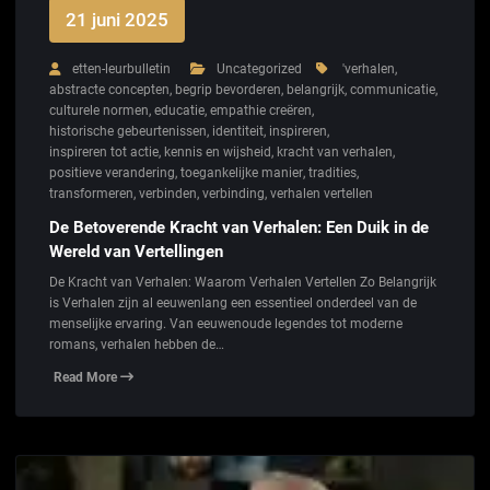
21 juni 2025
etten-leurbulletin
Uncategorized
'verhalen
,
abstracte concepten
,
begrip bevorderen
,
belangrijk
,
communicatie
,
culturele normen
,
educatie
,
empathie creëren
,
historische gebeurtenissen
,
identiteit
,
inspireren
,
inspireren tot actie
,
kennis en wijsheid
,
kracht van verhalen
,
positieve verandering
,
toegankelijke manier
,
tradities
,
transformeren
,
verbinden
,
verbinding
,
verhalen vertellen
De Betoverende Kracht van Verhalen: Een Duik in de
Wereld van Vertellingen
De Kracht van Verhalen: Waarom Verhalen Vertellen Zo Belangrijk
is Verhalen zijn al eeuwenlang een essentieel onderdeel van de
menselijke ervaring. Van eeuwenoude legendes tot moderne
romans, verhalen hebben de…
Read More