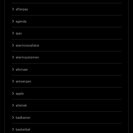
afterpay
agenda
ajax
alarminstallatie
alarmsystemen
alkmaar
antwerpen
apple
atletiek
badkamer
basketbal