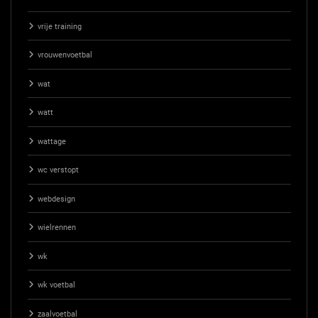
vrije training
vrouwenvoetbal
wat
watt
wattage
wc verstopt
webdesign
wielrennen
wk
wk voetbal
zaalvoetbal