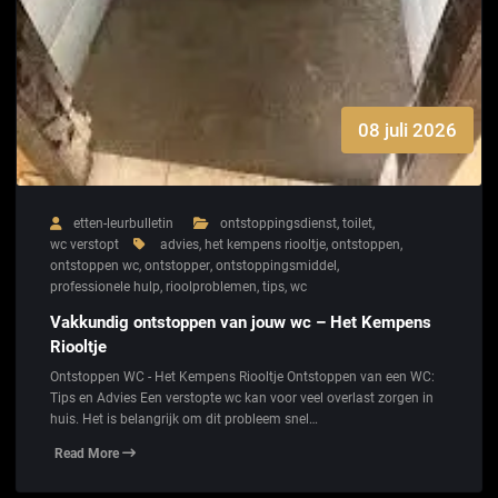
08 juli 2026
etten-leurbulletin
ontstoppingsdienst
,
toilet
,
wc verstopt
advies
,
het kempens riooltje
,
ontstoppen
,
ontstoppen wc
,
ontstopper
,
ontstoppingsmiddel
,
professionele hulp
,
rioolproblemen
,
tips
,
wc
Vakkundig ontstoppen van jouw wc – Het Kempens
Riooltje
Ontstoppen WC - Het Kempens Riooltje Ontstoppen van een WC:
Tips en Advies Een verstopte wc kan voor veel overlast zorgen in
huis. Het is belangrijk om dit probleem snel…
Read More