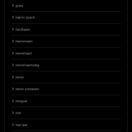
grote
hakim ziyech
hardlopen
heerenveen
hemelvaart
hemelvaartsdag
heren
heren schoenen
hesgoal
hoe
hoe laat