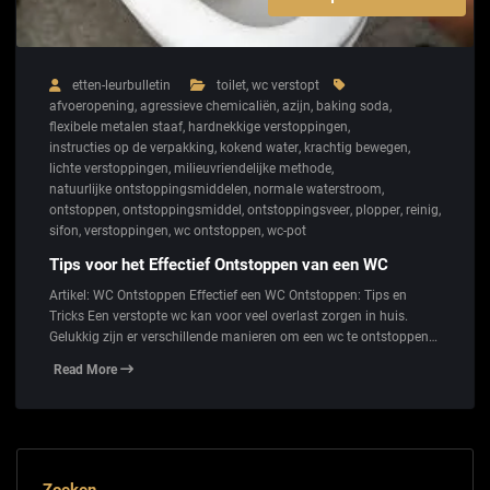
etten-leurbulletin
toilet
,
wc verstopt
afvoeropening
,
agressieve chemicaliën
,
azijn
,
baking soda
,
flexibele metalen staaf
,
hardnekkige verstoppingen
,
instructies op de verpakking
,
kokend water
,
krachtig bewegen
,
lichte verstoppingen
,
milieuvriendelijke methode
,
natuurlijke ontstoppingsmiddelen
,
normale waterstroom
,
ontstoppen
,
ontstoppingsmiddel
,
ontstoppingsveer
,
plopper
,
reinig
,
sifon
,
verstoppingen
,
wc ontstoppen
,
wc-pot
Tips voor het Effectief Ontstoppen van een WC
Artikel: WC Ontstoppen Effectief een WC Ontstoppen: Tips en
Tricks Een verstopte wc kan voor veel overlast zorgen in huis.
Gelukkig zijn er verschillende manieren om een wc te ontstoppen…
Read More
Zoeken