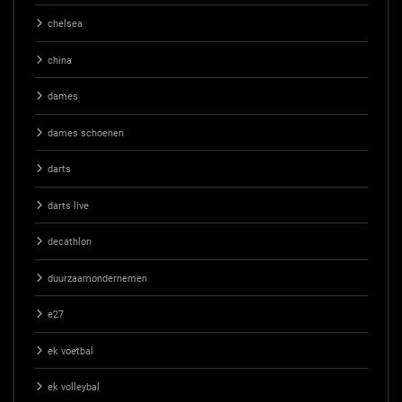
chelsea
china
dames
dames schoenen
darts
darts live
decathlon
duurzaamondernemen
e27
ek voetbal
ek volleybal