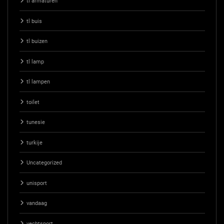
tl armaturen
tl buis
tl buizen
tl lamp
tl lampen
toilet
tunesie
turkije
Uncategorized
unisport
vandaag
vechtsport