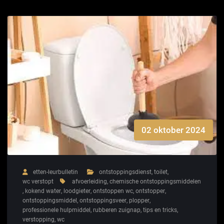
02 oktober 2024
etten-leurbulletin
ontstoppingsdienst
,
toilet
,
wc verstopt
afvoerleiding
,
chemische ontstoppingsmiddelen
,
kokend water
,
loodgieter
,
ontstoppen wc
,
ontstopper
,
ontstoppingsmiddel
,
ontstoppingsveer
,
plopper
,
professionele hulpmiddel
,
rubberen zuignap
,
tips en tricks
,
verstopping
,
wc