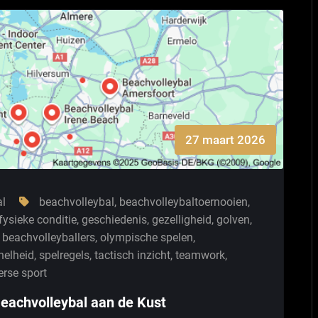
27 maart 2026
al
beachvolleybal
,
beachvolleybaltoernooien
,
fysieke conditie
,
geschiedenis
,
gezelligheid
,
golven
,
 beachvolleyballers
,
olympische spelen
,
nelheid
,
spelregels
,
tactisch inzicht
,
teamwork
,
rse sport
eachvolleybal aan de Kust