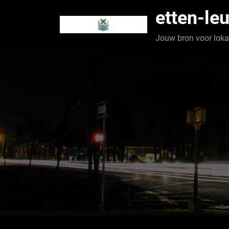
Spring
etten-leu
naar
de
Jouw bron voor lokaa
inhoud