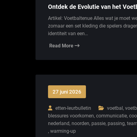
Ontdek de Evolutie van het Voetb
Artikel: Voetbaltenue Alles wat je moet w
zomaar een set kleding die spelers dragen
identiteit van een…
Read More
27 juni 2026
etten-leurbulletin
voetbal
,
voetb
blessures voorkomen
,
communicatie
,
coo
nederland
,
noorden
,
passie
,
passing
,
tea
,
warming-up