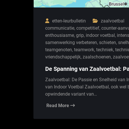
etten-leurbulletin
zaalvoetbal
communicatie
,
competitief
,
counter-aanv
enthousiasme
,
grip
,
indoor voetbal
,
inten
samenwerking verbeteren
,
schieten
,
snelh
teamgenoten
,
teamwork
,
techniek
,
techni
vriendschappelijk
,
zaalschoenen
,
zaalvoe
De Spanning van Zaalvoetbal: Pa
Zaalvoetbal: De Passie en Snelheid van I
van Indoor Voetbal Zaalvoetbal, ook wel b
opwindende variant van…
Read More