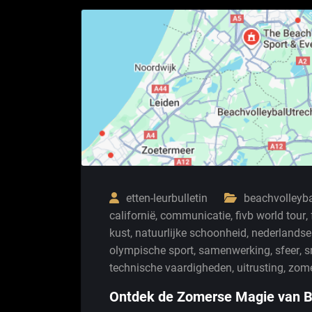
etten-leurbulletin
beachvolleyb
californië
,
communicatie
,
fivb world tour
,
kust
,
natuurlijke schoonheid
,
nederlandse
olympische sport
,
samenwerking
,
sfeer
,
s
technische vaardigheden
,
uitrusting
,
zome
Ontdek de Zomerse Magie van B