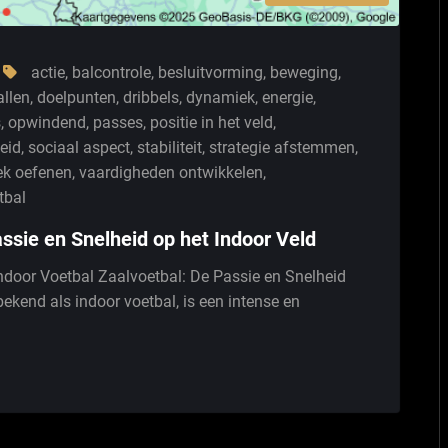
actie
,
balcontrole
,
besluitvorming
,
beweging
,
allen
,
doelpunten
,
dribbels
,
dynamiek
,
energie
,
s
,
opwindend
,
passes
,
positie in het veld
,
eid
,
sociaal aspect
,
stabiliteit
,
strategie afstemmen
,
ek oefenen
,
vaardigheden ontwikkelen
,
tbal
ssie en Snelheid op het Indoor Veld
ndoor Voetbal Zaalvoetbal: De Passie en Snelheid
ekend als indoor voetbal, is een intense en