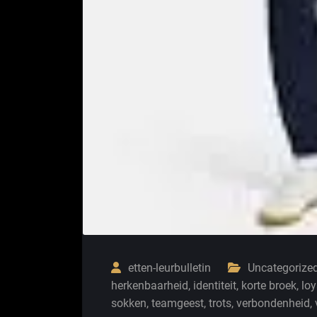
etten-leurbulletin
Uncategorize
herkenbaarheid
,
identiteit
,
korte broek
,
loy
sokken
,
teamgeest
,
trots
,
verbondenheid
,