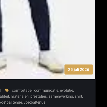
25 juli 2026
d
comfortabel
,
communicatie
,
evolutie
,
aliteit
,
materialen
,
prestaties
,
samenwerking
,
shirt
,
voetbal tenue
,
voetbaltenue