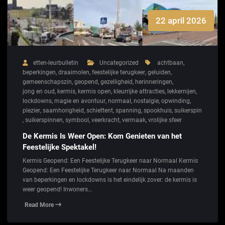
22 april 2026
etten-leurbulletin
Uncategorized
achtbaan
,
beperkingen
,
draaimolen
,
feestelijke terugkeer
,
geluiden
,
gemeenschapszin
,
geopend
,
gezelligheid
,
herinneringen
,
jong en oud
,
kermis
,
kermis open
,
kleurrijke attracties
,
lekkernijen
,
lockdowns
,
magie en avontuur
,
normaal
,
nostalgie
,
opwinding
,
plezier
,
saamhorigheid
,
schiettent
,
spanning
,
spookhuis
,
suikerspin
,
suikerspinnen
,
symbool
,
veerkracht
,
vermaak
,
vrolijke sfeer
De Kermis Is Weer Open: Kom Genieten van het
Feestelijke Spektakel!
Kermis Geopend: Een Feestelijke Terugkeer naar Normaal Kermis
Geopend: Een Feestelijke Terugkeer naar Normaal Na maanden
van beperkingen en lockdowns is het eindelijk zover: de kermis is
weer geopend! Inwoners…
Read More