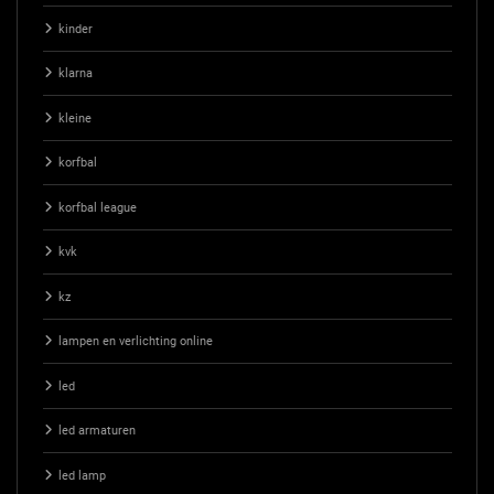
kinder
klarna
kleine
korfbal
korfbal league
kvk
kz
lampen en verlichting online
led
led armaturen
led lamp