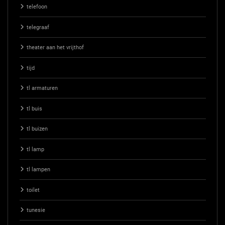
telefoon
telegraaf
theater aan het vrijthof
tijd
tl armaturen
tl buis
tl buizen
tl lamp
tl lampen
toilet
tunesie