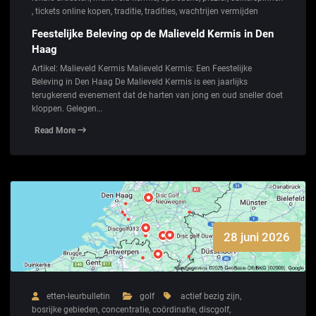
,
tickets online kopen
,
traditie
,
tradities
,
wachtrijen vermijden
Feestelijke Beleving op de Malieveld Kermis in Den
Haag
Artikel: Malieveld Kermis Malieveld Kermis: Een Feestelijke
Beleving in Den Haag De Malieveld Kermis is een jaarlijks
terugkerend evenement dat de harten van jong en oud sneller doet
kloppen. Gelegen…
Read More
28 juni 2026
etten-leurbulletin
golf
actief bezig zijn
,
bosrijke gebieden
,
concentratie
,
coördinatie
,
discgolf
,