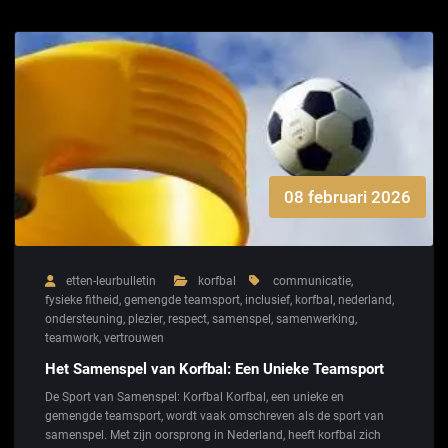
08 februari 2026
etten-leurbulletin
korfbal
communicatie
,
fysieke fitheid
,
gemengde teamsport
,
inclusief
,
korfbal
,
nederland
,
ondersteuning
,
plezier
,
respect
,
samenspel
,
samenwerking
,
teamwork
,
vertrouwen
Het Samenspel van Korfbal: Een Unieke Teamsport
De Sport van Samenspel: Korfbal Korfbal, een unieke en
gemengde teamsport, wordt vaak omschreven als de sport van
samenspel. Met zijn oorsprong in Nederland, heeft korfbal zich