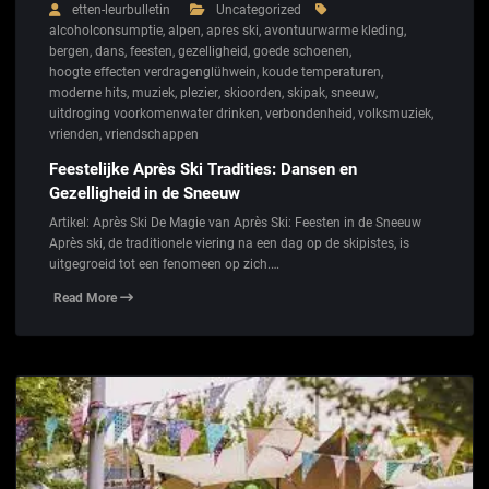
etten-leurbulletin
Uncategorized
alcoholconsumptie
,
alpen
,
apres ski
,
avontuurwarme kleding
,
bergen
,
dans
,
feesten
,
gezelligheid
,
goede schoenen
,
hoogte effecten verdragenglühwein
,
koude temperaturen
,
moderne hits
,
muziek
,
plezier
,
skioorden
,
skipak
,
sneeuw
,
uitdroging voorkomenwater drinken
,
verbondenheid
,
volksmuziek
,
vrienden
,
vriendschappen
Feestelijke Après Ski Tradities: Dansen en
Gezelligheid in de Sneeuw
Artikel: Après Ski De Magie van Après Ski: Feesten in de Sneeuw
Après ski, de traditionele viering na een dag op de skipistes, is
uitgegroeid tot een fenomeen op zich.…
Read More