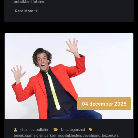
ontwikkeld tot een…
Read More
04 december 2025
etten-leurbulletin
Uncategorized
bereikbaarheid en parkeermogelijkheden
,
beveiliging
,
bezoekers
,