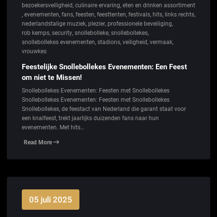
bezoekersveiligheid
,
culinaire ervaring
,
eten en drinken assortiment
,
evenementen
,
fans
,
feesten
,
feesttenten
,
festivals
,
hits
,
links rechts
,
nederlandstalige muziek
,
plezier
,
professionele beveiliging
,
rob kemps
,
security
,
snollebolleke
,
snollebollekes
,
snollebollekes evenementen
,
stadions
,
veiligheid
,
vermaak
,
vrouwkes
Feestelijke Snollebollekes Evenementen: Een Feest
om niet te Missen!
Snollebollekes Evenementen: Feesten met Snollebollekes
Snollebollekes Evenementen: Feesten met Snollebollekes
Snollebollekes, de feestact van Nederland die garant staat voor
een knalfeest, trekt jaarlijks duizenden fans naar hun
evenementen. Met hits…
Read More
05 juli 2025