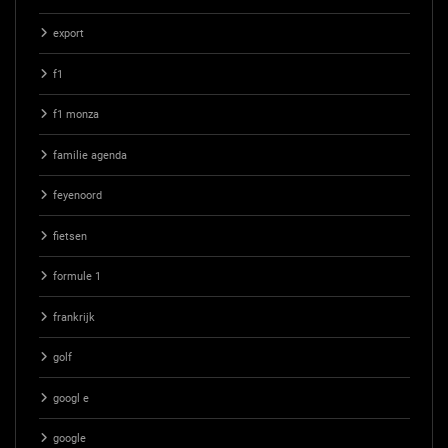
export
f1
f1 monza
familie agenda
feyenoord
fietsen
formule 1
frankrijk
golf
googl e
google