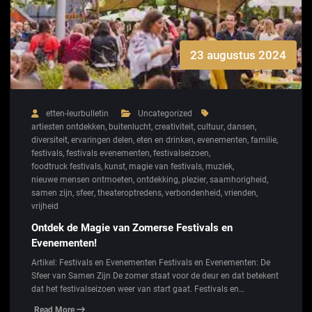
23 augustus 2024
etten-leurbulletin
Uncategorized
artiesten ontdekken
,
buitenlucht
,
creativiteit
,
cultuur
,
dansen
,
diversiteit
,
ervaringen delen
,
eten en drinken
,
evenementen
,
familie
,
festivals
,
festivals evenementen
,
festivalseizoen
,
foodtruck festivals
,
kunst
,
magie van festivals
,
muziek
,
nieuwe mensen ontmoeten
,
ontdekking
,
plezier
,
saamhorigheid
,
samen zijn
,
sfeer
,
theateroptredens
,
verbondenheid
,
vrienden
,
vrijheid
Ontdek de Magie van Zomerse Festivals en
Evenementen!
Artikel: Festivals en Evenementen Festivals en Evenementen: De
Sfeer van Samen Zijn De zomer staat voor de deur en dat betekent
dat het festivalseizoen weer van start gaat. Festivals en…
Read More