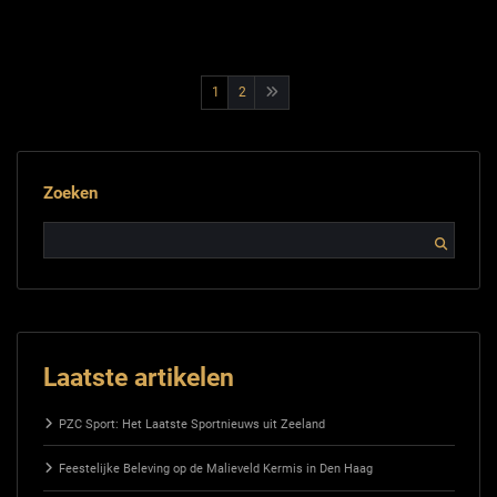
Berichtnavigatie
1
2
Zoeken
Laatste artikelen
PZC Sport: Het Laatste Sportnieuws uit Zeeland
Feestelijke Beleving op de Malieveld Kermis in Den Haag