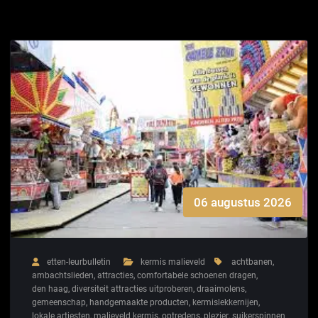
06 augustus 2026
etten-leurbulletin
kermis malieveld
achtbanen
,
ambachtslieden
,
attracties
,
comfortabele schoenen dragen
,
den haag
,
diversiteit attracties uitproberen
,
draaimolens
,
gemeenschap
,
handgemaakte producten
,
kermislekkernijen
,
lokale artiesten
,
malieveld kermis
,
optredens
,
plezier
,
suikerspinnen