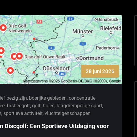
28 juni 2026
ief bezig zijn
,
bosrijke gebieden
,
concentratie
,
bee
,
frisbeegolf
,
golf
,
holes
,
laagdrempelige sport
,
r
,
sportieve activiteit
,
vluchteigenschappen
Discgolf: Een Sportieve Uitdaging voor