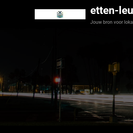
Spring
etten-leu
naar
de
Jouw bron voor lokaa
inhoud