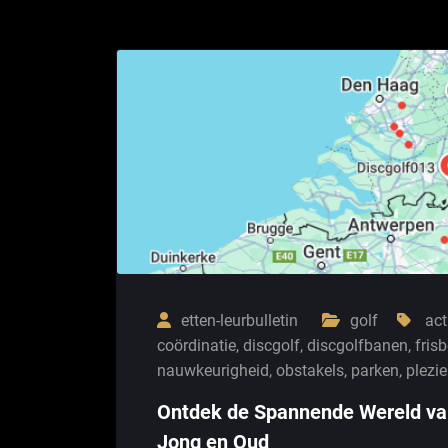
etten-leurbulletin
golf
act
coördinatie
,
discgolf
,
discgolfbanen
,
fris
nauwkeurigheid
,
obstakels
,
parken
,
plezie
Ontdek de Spannende Wereld van 
Jong en Oud