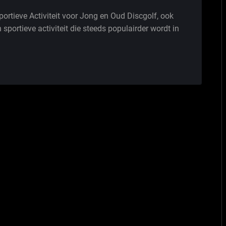
portieve Activiteit voor Jong en Oud Discgolf, ook
 sportieve activiteit die steeds populairder wordt in