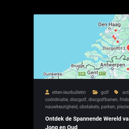
etten-leurbulletin
golf
act
coördinatie
,
discgolf
,
discgolfbanen
,
fris
nauwkeurigheid
,
obstakels
,
parken
,
plezie
Ontdek de Spannende Wereld van 
Jong en Oud