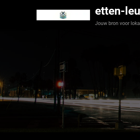
Spring
etten-leu
naar
de
Jouw bron voor lokaa
inhoud