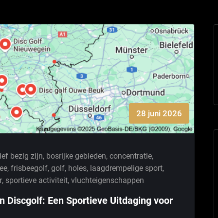
28 juni 2026
ief bezig zijn
,
bosrijke gebieden
,
concentratie
,
bee
,
frisbeegolf
,
golf
,
holes
,
laagdrempelige sport
,
r
,
sportieve activiteit
,
vluchteigenschappen
Discgolf: Een Sportieve Uitdaging voor