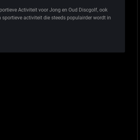
portieve Activiteit voor Jong en Oud Discgolf, ook
 sportieve activiteit die steeds populairder wordt in