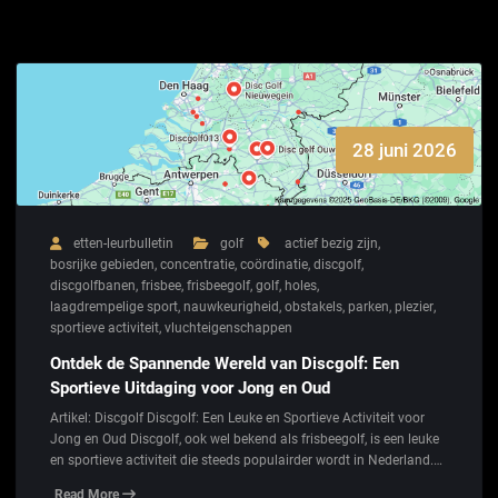
28 juni 2026
etten-leurbulletin
golf
actief bezig zijn
,
bosrijke gebieden
,
concentratie
,
coördinatie
,
discgolf
,
discgolfbanen
,
frisbee
,
frisbeegolf
,
golf
,
holes
,
laagdrempelige sport
,
nauwkeurigheid
,
obstakels
,
parken
,
plezier
,
sportieve activiteit
,
vluchteigenschappen
Ontdek de Spannende Wereld van Discgolf: Een
Sportieve Uitdaging voor Jong en Oud
Artikel: Discgolf Discgolf: Een Leuke en Sportieve Activiteit voor
Jong en Oud Discgolf, ook wel bekend als frisbeegolf, is een leuke
en sportieve activiteit die steeds populairder wordt in Nederland.…
Read More