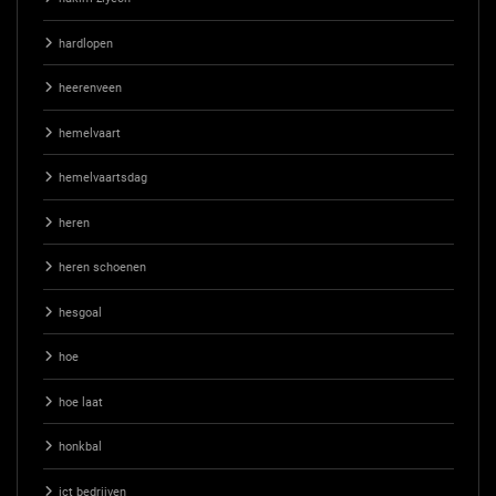
hardlopen
heerenveen
hemelvaart
hemelvaartsdag
heren
heren schoenen
hesgoal
hoe
hoe laat
honkbal
ict bedrijven