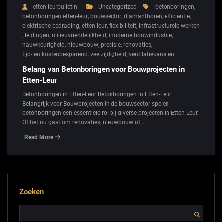
etten-leurbulletin
Uncategorized
betonboringen
,
betonboringen etten-leur
,
bouwsector
,
diamantboren
,
efficiëntie
,
elektrische bedrading
,
etten-leur
,
flexibiliteit
,
infrastructurele werken
,
leidingen
,
milieuvriendelijkheid
,
moderne bouwindustrie
,
nauwkeurigheid
,
nieuwbouw
,
precisie
,
renovaties
,
tijd- en kostenbesparend
,
veelzijdigheid
,
ventilatiekanalen
Belang van Betonboringen voor Bouwprojecten in
Etten-Leur
Betonboringen in Etten-Leur Betonboringen in Etten-Leur:
Belangrijk voor Bouwprojecten In de bouwsector spelen
betonboringen een essentiële rol bij diverse projecten in Etten-Leur.
Of het nu gaat om renovaties, nieuwbouw of…
Read More
Zoeken