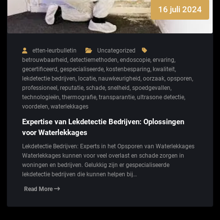
16 juli 2024
etten-leurbulletin
Uncategorized
betrouwbaarheid
,
detectiemethoden
,
endoscopie
,
ervaring
,
gecertificeerd
,
gespecialiseerde
,
kostenbesparing
,
kwaliteit
,
lekdetectie bedrijven
,
locatie
,
nauwkeurigheid
,
oorzaak
,
opsporen
,
professioneel
,
reputatie
,
schade
,
snelheid
,
spoedgevallen
,
technologieën
,
thermografie
,
transparantie
,
ultrasone detectie
,
voordelen
,
waterlekkages
Expertise van Lekdetectie Bedrijven: Oplossingen
voor Waterlekkages
Lekdetectie Bedrijven: Experts in het Opsporen van Waterlekkages
Waterlekkages kunnen voor veel overlast en schade zorgen in
woningen en bedrijven. Gelukkig zijn er gespecialiseerde
lekdetectie bedrijven die kunnen helpen bij…
Read More