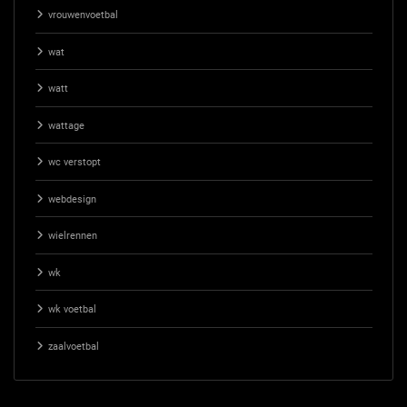
vrouwenvoetbal
wat
watt
wattage
wc verstopt
webdesign
wielrennen
wk
wk voetbal
zaalvoetbal