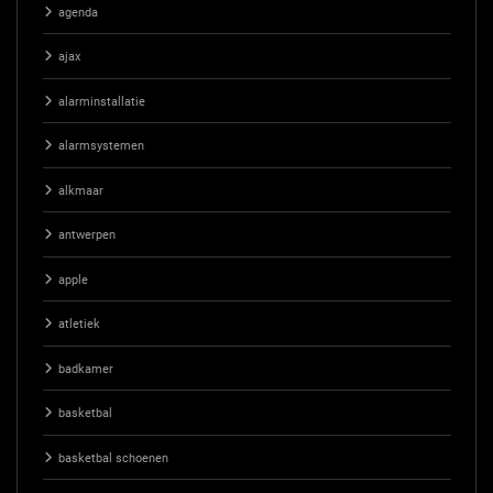
agenda
ajax
alarminstallatie
alarmsystemen
alkmaar
antwerpen
apple
atletiek
badkamer
basketbal
basketbal schoenen