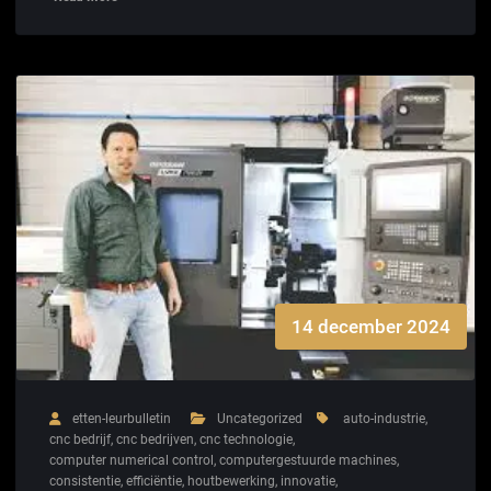
14 december 2024
etten-leurbulletin
Uncategorized
auto-industrie
,
cnc bedrijf
,
cnc bedrijven
,
cnc technologie
,
computer numerical control
,
computergestuurde machines
,
consistentie
,
efficiëntie
,
houtbewerking
,
innovatie
,