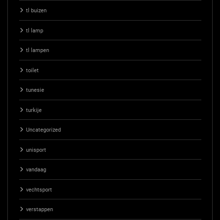
tl buizen
tl lamp
tl lampen
toilet
tunesie
turkije
Uncategorized
unisport
vandaag
vechtsport
verstappen