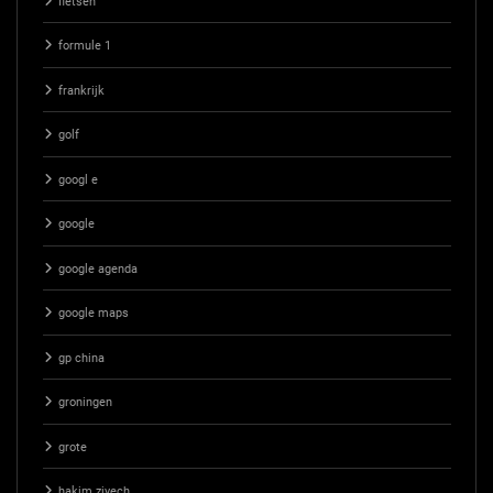
fietsen
formule 1
frankrijk
golf
googl e
google
google agenda
google maps
gp china
groningen
grote
hakim ziyech