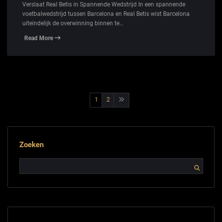
Verslaat Real Betis in Spannende Wedstrijd In een spannende
voetbalwedstrijd tussen Barcelona en Real Betis wist Barcelona
uiteindelijk de overwinning binnen te…
Read More
Berichtnavigatie
1
2
Zoeken