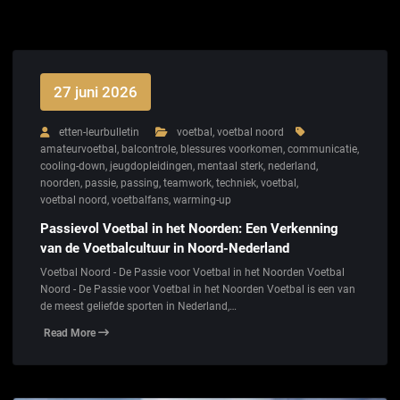
27 juni 2026
etten-leurbulletin
voetbal
,
voetbal noord
amateurvoetbal
,
balcontrole
,
blessures voorkomen
,
communicatie
,
cooling-down
,
jeugdopleidingen
,
mentaal sterk
,
nederland
,
noorden
,
passie
,
passing
,
teamwork
,
techniek
,
voetbal
,
voetbal noord
,
voetbalfans
,
warming-up
Passievol Voetbal in het Noorden: Een Verkenning
van de Voetbalcultuur in Noord-Nederland
Voetbal Noord - De Passie voor Voetbal in het Noorden Voetbal
Noord - De Passie voor Voetbal in het Noorden Voetbal is een van
de meest geliefde sporten in Nederland,…
Read More