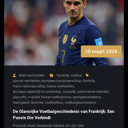
10 maart 2026
etten-leurbulletin
frankrijk
,
voetbal
aanval versterken
,
europees kampioenschap
,
frankrijk
,
frans nationaal elftal
,
franse voetballers
,
les bleus speelstijl en prestaties
,
mozaiëk
,
opkomende talenten
,
play-offs
,
rivaliteit franse voetbalclubs
,
sportgeschiedenis
,
teamgeest
,
techniek
,
voetbalfans
,
voetbalgeschiedenis
De Glansrijke Voetbalgeschiedenis van Frankrijk: Een
Passie Die Verbindt
Frankrijk staat wereldwijd bekend om zijn rijke