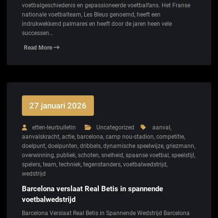
voetbalgeschiedenis en gepassioneerde voetbalfans. Het Franse
nationale voetbalteam, Les Bleus genoemd, heeft een
indrukwekkend palmares en heeft door de jaren heen vele
successen…
Read More
27 januari 2026
etten-leurbulletin
Uncategorized
aanval
,
aanvalskracht
,
actie
,
barcelona
,
camp nou-stadion
,
competitie
,
doelpunt
,
doelpunten
,
dribbels
,
dynamische speelwijze
,
griezmann
,
overwinning
,
publiek
,
schoten
,
snelheid
,
spaanse voetbal
,
speelstijl
,
spelers
,
team
,
techniek
,
tegenstanders
,
voetbalwedstrijd
,
wedstrijd
Barcelona verslaat Real Betis in spannende
voetbalwedstrijd
Barcelona Verslaat Real Betis in Spannende Wedstrijd Barcelona