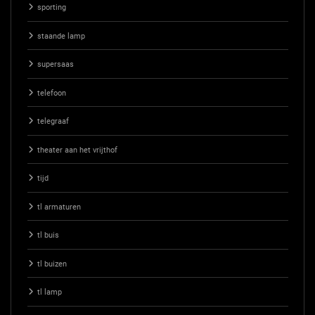
sporting
staande lamp
supersaas
telefoon
telegraaf
theater aan het vrijthof
tijd
tl armaturen
tl buis
tl buizen
tl lamp