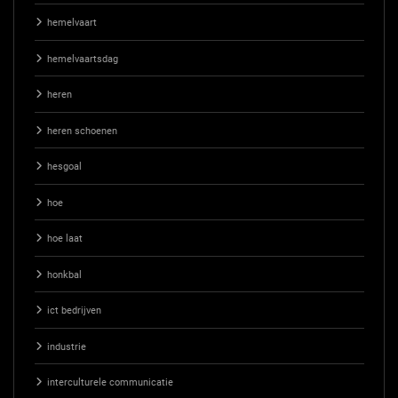
hemelvaart
hemelvaartsdag
heren
heren schoenen
hesgoal
hoe
hoe laat
honkbal
ict bedrijven
industrie
interculturele communicatie