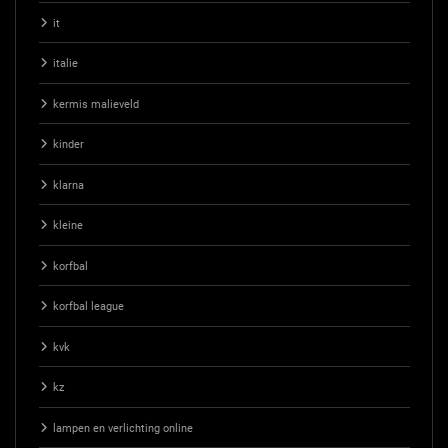
it
italie
kermis malieveld
kinder
klarna
kleine
korfbal
korfbal league
kvk
kz
lampen en verlichting online