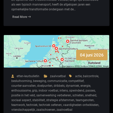
als een typisch mannensport, heeft de afgelopen jaren een
opmerkelijke transformatie ondergaan met de…
Read More
04 juni 2026
etten-leurbulletin
zaalvoetbal
actie
,
balcontrole
,
besluitvorming
,
beweging
,
communicatie
,
competitief
,
counter-aanvallen
,
doelpunten
,
dribbels
,
dynamiek
,
energie
,
enthousiasme
,
grip
,
indoor voetbal
,
intens
,
opwindend
,
passes
,
positie in het veld
,
samenwerking verbeteren
,
schieten
,
snelheid
,
sociaal aspect
,
stabiliteit
,
strategie afstemmen
,
teamgenoten
,
teamwork
,
techniek
,
techniek oefenen
,
vaardigheden ontwikkelen
,
vriendschappelijk
,
zaalschoenen
,
zaalvoetbal