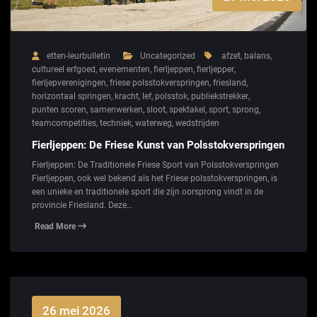
etten-leurbulletin
Uncategorized
afzet
,
balans
,
cultureel erfgoed
,
evenementen
,
fierljeppen
,
fierljepper
,
fierljepverenigingen
,
friese polsstokverspringen
,
friesland
,
horizontaal springen
,
kracht
,
lef
,
polsstok
,
publiekstrekker
,
punten scoren
,
samenwerken
,
sloot
,
spektakel
,
sport
,
sprong
,
teamcompetities
,
techniek
,
waterweg
,
wedstrijden
Fierljeppen: De Friese Kunst van Polsstokverspringen
Fierljeppen: De Traditionele Friese Sport van Polsstokverspringen
Fierljeppen, ook wel bekend als het Friese polsstokverspringen, is
een unieke en traditionele sport die zijn oorsprong vindt in de
provincie Friesland. Deze…
Read More
26 mei 2026