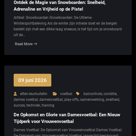
Ontdek de Magie van Snowboarden: Snelheid,
Adrenaline en Vrijheid op de Piste!
Artikel: Snowboarden Snowboarden: De Ultieme
Wintersportbeleving Als de winter zijn intrede doet en de bergen
bedekt zijn met een dikke laag sneeuw, is het tijd om je snowboard
uit de…
Read More
09 juni 2026
etten-leurbulletin
voetbal
balcontrole
,
conditie
,
dames voetbal
,
damesvoetbal
,
play-offs
,
samenwerking
,
snelheid
,
succes
,
techniek
,
training
De Opkomst en Glorie van Damesvoetbal: Een Nieuw
Tijdperk voor Vrouwenvoetbal
Dames Voetbal: De Opkomst van Vrouwenvoetbal Dames Voetbal:
De Opkomst van Vrouwenvoetbal Voetbal, lange tijd beschouwd