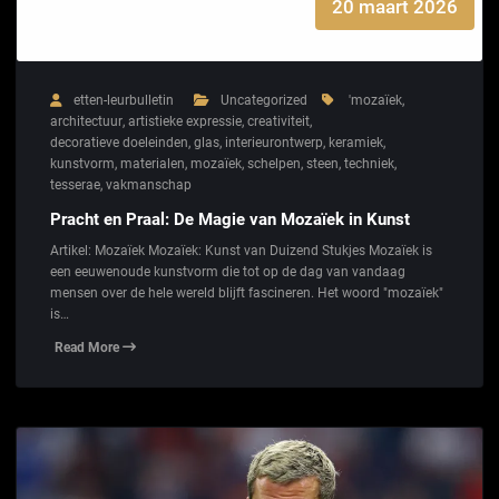
20 maart 2026
etten-leurbulletin
Uncategorized
'mozaïek
,
architectuur
,
artistieke expressie
,
creativiteit
,
decoratieve doeleinden
,
glas
,
interieurontwerp
,
keramiek
,
kunstvorm
,
materialen
,
mozaïek
,
schelpen
,
steen
,
techniek
,
tesserae
,
vakmanschap
Pracht en Praal: De Magie van Mozaïek in Kunst
Artikel: Mozaïek Mozaïek: Kunst van Duizend Stukjes Mozaïek is
een eeuwenoude kunstvorm die tot op de dag van vandaag
mensen over de hele wereld blijft fascineren. Het woord "mozaïek"
is…
Read More