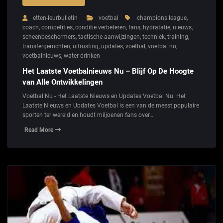
etten-leurbulletin
voetbal
champions league
,
coach
,
competities
,
conditie verbeteren
,
fans
,
hydratatie
,
nieuws
,
scheenbeschermers
,
tactische aanwijzingen
,
techniek
,
training
,
transfergeruchten
,
uitrusting
,
updates
,
voetbal
,
voetbal nu
,
voetbalnieuws
,
water drinken
Het Laatste Voetbalnieuws Nu – Blijf Op De Hoogte
van Alle Ontwikkelingen
Voetbal Nu - Het Laatste Nieuws en Updates Voetbal Nu: Het
Laatste Nieuws en Updates Voetbal is een van de meest populaire
sporten ter wereld en houdt miljoenen fans over…
Read More