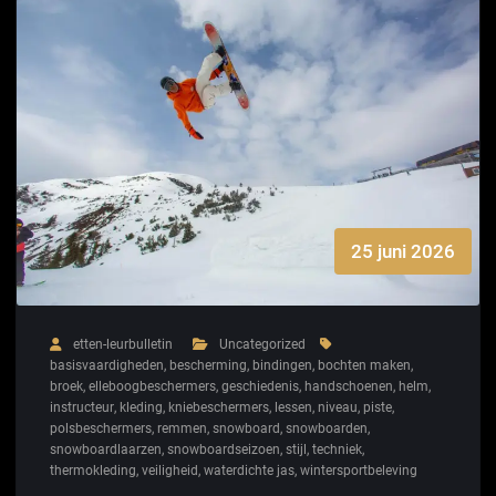
25 juni 2026
etten-leurbulletin
Uncategorized
basisvaardigheden
,
bescherming
,
bindingen
,
bochten maken
,
broek
,
elleboogbeschermers
,
geschiedenis
,
handschoenen
,
helm
,
instructeur
,
kleding
,
kniebeschermers
,
lessen
,
niveau
,
piste
,
polsbeschermers
,
remmen
,
snowboard
,
snowboarden
,
snowboardlaarzen
,
snowboardseizoen
,
stijl
,
techniek
,
thermokleding
,
veiligheid
,
waterdichte jas
,
wintersportbeleving