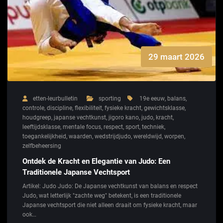
29 maart 2026
etten-leurbulletin
sporting
19e eeuw
,
balans
,
controle
,
discipline
,
flexibiliteit
,
fysieke kracht
,
gewichtsklasse
,
houdgreep
,
japanse vechtkunst
,
jigoro kano
,
judo
,
kracht
,
leeftijdsklasse
,
mentale focus
,
respect
,
sport
,
techniek
,
toegankelijkheid
,
waarden
,
wedstrijdjudo
,
wereldwijd
,
worpen
,
zelfbeheersing
Ontdek de Kracht en Elegantie van Judo: Een
Traditionele Japanse Vechtsport
Artikel: Judo Judo: De Japanse vechtkunst van balans en respect
Judo, wat letterlijk "zachte weg" betekent, is een traditionele
Japanse vechtsport die niet alleen draait om fysieke kracht, maar
ook…