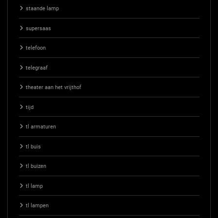
staande lamp
supersaas
telefoon
telegraaf
theater aan het vrijthof
tijd
tl armaturen
tl buis
tl buizen
tl lamp
tl lampen