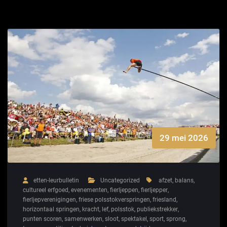
29 mei 2026
etten-leurbulletin
Uncategorized
afzet
,
balans
,
cultureel erfgoed
,
evenementen
,
fierljeppen
,
fierljepper
,
fierljepverenigingen
,
friese polsstokverspringen
,
friesland
,
horizontaal springen
,
kracht
,
lef
,
polsstok
,
publiekstrekker
,
punten scoren
,
samenwerken
,
sloot
,
spektakel
,
sport
,
sprong
,