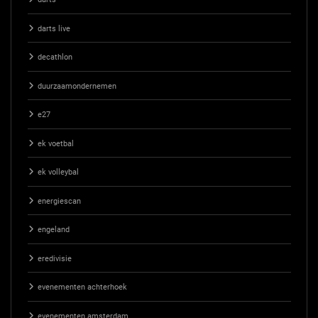
darts live
decathlon
duurzaamondernemen
e27
ek voetbal
ek volleybal
energiescan
engeland
eredivisie
evenementen achterhoek
evenementen amsterdam