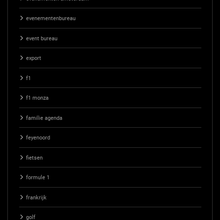
evenementenbureau
event bureau
export
f1
f1 monza
familie agenda
feyenoord
fietsen
formule 1
frankrijk
golf