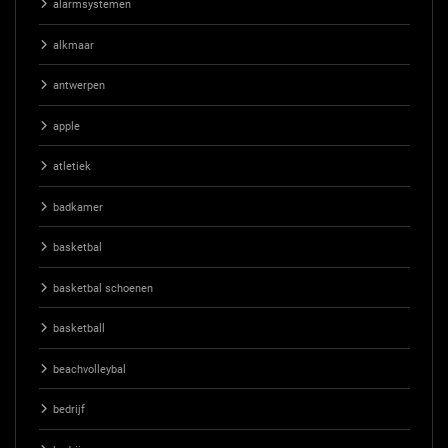
alarmsystemen
alkmaar
antwerpen
apple
atletiek
badkamer
basketbal
basketbal schoenen
basketball
beachvolleybal
bedrijf