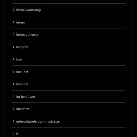
hemelvaartsdag
heren
heren schoenen
hesgoal
hoe
hoe laat
honkbal
ict bedrijven
industrie
interculturele communicatie
it