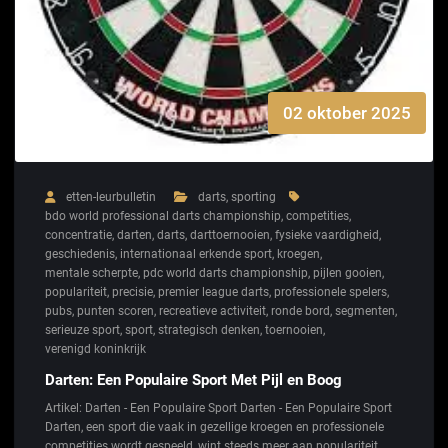
02 oktober 2025
etten-leurbulletin
darts
,
sporting
bdo world professional darts championship
,
competities
,
concentratie
,
darten
,
darts
,
darttoernooien
,
fysieke vaardigheid
,
geschiedenis
,
internationaal erkende sport
,
kroegen
,
mentale scherpte
,
pdc world darts championship
,
pijlen gooien
,
populariteit
,
precisie
,
premier league darts
,
professionele spelers
,
pubs
,
punten scoren
,
recreatieve activiteit
,
ronde bord
,
segmenten
,
serieuze sport
,
sport
,
strategisch denken
,
toernooien
,
verenigd koninkrijk
Darten: Een Populaire Sport Met Pijl en Boog
Artikel: Darten - Een Populaire Sport Darten - Een Populaire Sport
Darten, een sport die vaak in gezellige kroegen en professionele
competities wordt gespeeld, wint steeds meer aan populariteit