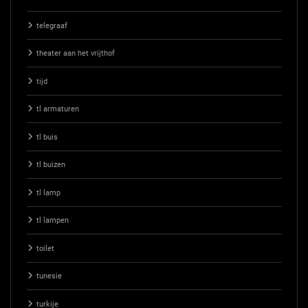
telegraaf
theater aan het vrijthof
tijd
tl armaturen
tl buis
tl buizen
tl lamp
tl lampen
toilet
tunesie
turkije