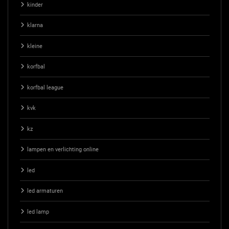
kinder
klarna
kleine
korfbal
korfbal league
kvk
kz
lampen en verlichting online
led
led armaturen
led lamp