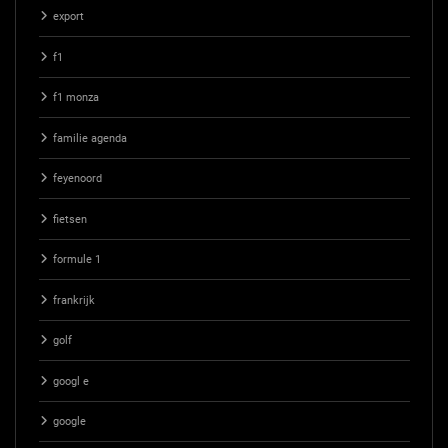
export
f1
f1 monza
familie agenda
feyenoord
fietsen
formule 1
frankrijk
golf
googl e
google