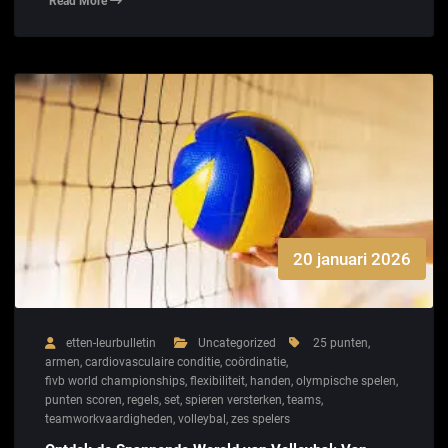
Read More
20 januari 2026
etten-leurbulletin
Uncategorized
25 punten
,
armen
,
cardiovasculaire conditie
,
coördinatie
,
fivb world championships
,
flexibiliteit
,
handen
,
olympische spelen
,
punten scoren
,
regels
,
set
,
spieren versterken
,
teams
,
teamworkvaardigheden
,
volleybal
,
zes spelers