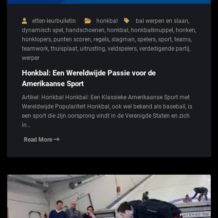
etten-leurbulletin
honkbal
bal werpen en slaan
,
dynamisch spel
,
handschoenen
,
honkbal
,
honkbalknuppel
,
honken
,
honklopers
,
punten scoren
,
regels
,
slagman
,
spelers
,
sport
,
teams
,
teamwork
,
thuisplaat
,
uitrusting
,
veldspelers
,
verdedigende partij
,
werper
Honkbal: Een Wereldwijde Passie voor de
Amerikaanse Sport
Artikel: Honkbal Honkbal: Een Klassieke Amerikaanse Sport met
Wereldwijde Populariteit Honkbal, ook wel bekend als baseball, is
een sport die zijn oorsprong vindt in de Verenigde Staten en zich
in…
Read More