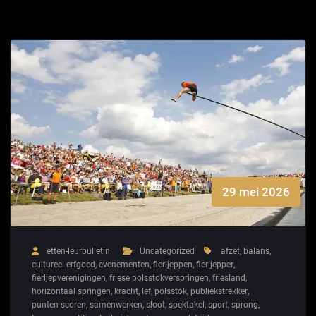
29 mei 2026
etten-leurbulletin
Uncategorized
afzet
,
balans
,
cultureel erfgoed
,
evenementen
,
fierljeppen
,
fierljepper
,
fierljepverenigingen
,
friese polsstokverspringen
,
friesland
,
horizontaal springen
,
kracht
,
lef
,
polsstok
,
publiekstrekker
,
punten scoren
,
samenwerken
,
sloot
,
spektakel
,
sport
,
sprong
,