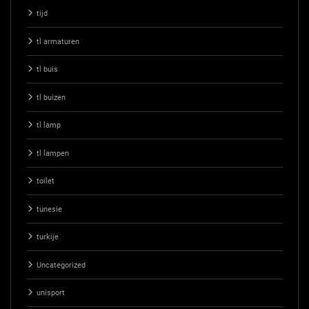
tijd
tl armaturen
tl buis
tl buizen
tl lamp
tl lampen
toilet
tunesie
turkije
Uncategorized
unisport