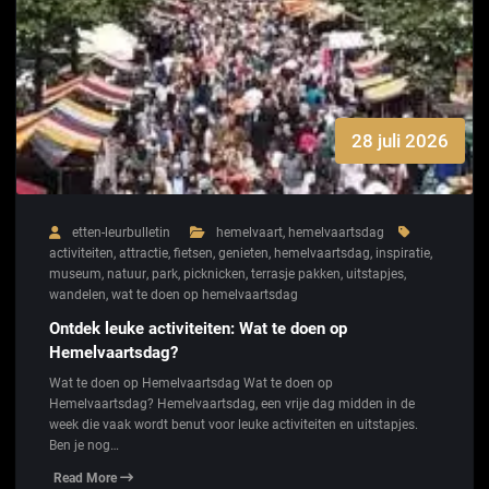
28 juli 2026
etten-leurbulletin
hemelvaart
,
hemelvaartsdag
activiteiten
,
attractie
,
fietsen
,
genieten
,
hemelvaartsdag
,
inspiratie
,
museum
,
natuur
,
park
,
picknicken
,
terrasje pakken
,
uitstapjes
,
wandelen
,
wat te doen op hemelvaartsdag
Ontdek leuke activiteiten: Wat te doen op
Hemelvaartsdag?
Wat te doen op Hemelvaartsdag Wat te doen op
Hemelvaartsdag? Hemelvaartsdag, een vrije dag midden in de
week die vaak wordt benut voor leuke activiteiten en uitstapjes.
Ben je nog…
Read More