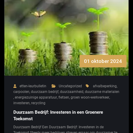
01 oktober 2024
etten-leurbulletin
Uncategorized
afvalbeperking
,
carpoolen
,
duurzaam bedrijf
,
duurzaamheid
,
duurzame materialen
,
energiezuinige apparatuur
,
fietsen
,
groen woon-werkverkeer
,
investeren
,
recycling
Duurzaam Bedrijf: Investeren in een Groenere
Toekomst
Duurzaam Bedrijf Een Duurzaam Bedrijf: Investeren in de
Toekomst Steeds meer bedrijven streven ernaar om duurzamer te