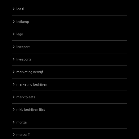
led tl
ledlamp
lego
livesport
livesports
marketing bedrijf
marketing bedrijven
marktplaats
mkb bedrijven lijst
monza
monza f1