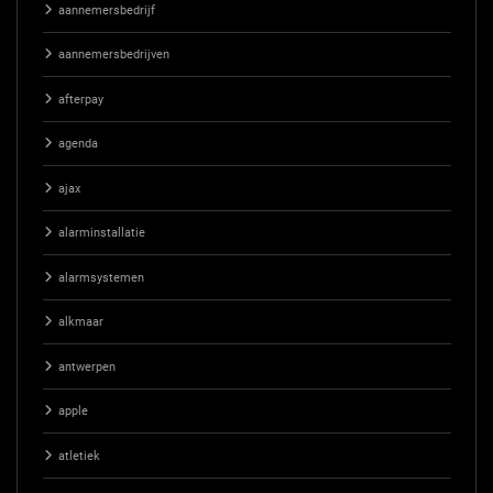
aannemersbedrijf
aannemersbedrijven
afterpay
agenda
ajax
alarminstallatie
alarmsystemen
alkmaar
antwerpen
apple
atletiek