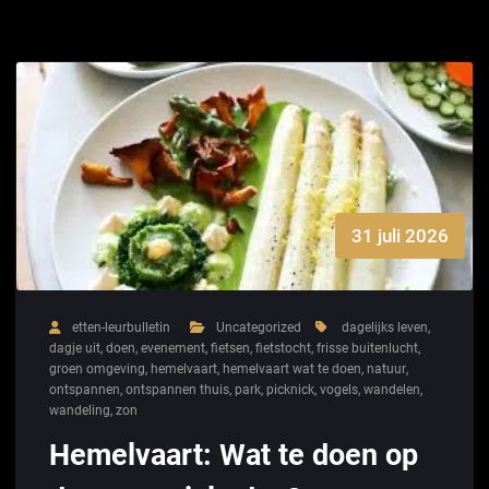
31 juli 2026
etten-leurbulletin
Uncategorized
dagelijks leven
,
dagje uit
,
doen
,
evenement
,
fietsen
,
fietstocht
,
frisse buitenlucht
,
groen omgeving
,
hemelvaart
,
hemelvaart wat te doen
,
natuur
,
ontspannen
,
ontspannen thuis
,
park
,
picknick
,
vogels
,
wandelen
,
wandeling
,
zon
Hemelvaart: Wat te doen op