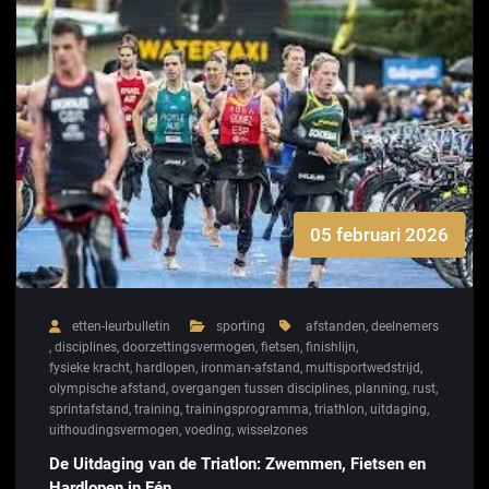
05 februari 2026
etten-leurbulletin
sporting
afstanden
,
deelnemers
,
disciplines
,
doorzettingsvermogen
,
fietsen
,
finishlijn
,
fysieke kracht
,
hardlopen
,
ironman-afstand
,
multisportwedstrijd
,
olympische afstand
,
overgangen tussen disciplines
,
planning
,
rust
,
sprintafstand
,
training
,
trainingsprogramma
,
triathlon
,
uitdaging
,
uithoudingsvermogen
,
voeding
,
wisselzones
De Uitdaging van de Triatlon: Zwemmen, Fietsen en
Hardlopen in Eén