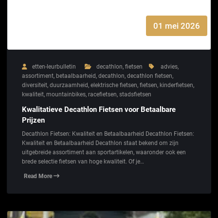
01 mei 2026
etten-leurbulletin
decathlon
,
fietsen
advies
,
assortiment
,
betaalbaarheid
,
decathlon
,
decathlon fietsen
,
diversiteit
,
duurzaamheid
,
elektrische fietsen
,
fietsen
,
kinderfietsen
,
kwaliteit
,
mountainbikes
,
racefietsen
,
stadsfietsen
Kwalitatieve Decathlon Fietsen voor Betaalbare
Prijzen
Decathlon Fietsen: Kwaliteit en Betaalbaarheid Decathlon Fietsen:
Kwaliteit en Betaalbaarheid Decathlon staat bekend om zijn
uitgebreide assortiment aan sportartikelen, waaronder ook een
brede selectie fietsen van hoge kwaliteit. Of je…
Read More