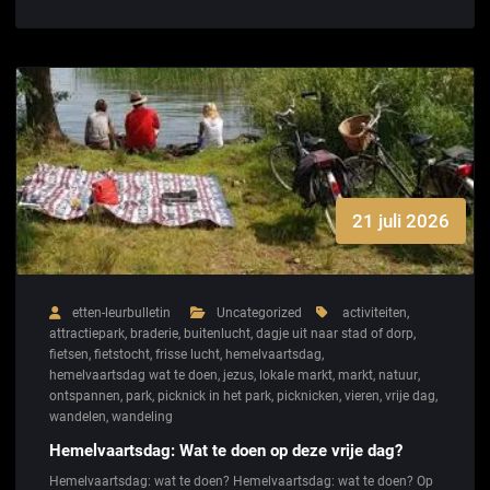
21 juli 2026
etten-leurbulletin
Uncategorized
activiteiten
,
attractiepark
,
braderie
,
buitenlucht
,
dagje uit naar stad of dorp
,
fietsen
,
fietstocht
,
frisse lucht
,
hemelvaartsdag
,
hemelvaartsdag wat te doen
,
jezus
,
lokale markt
,
markt
,
natuur
,
ontspannen
,
park
,
picknick in het park
,
picknicken
,
vieren
,
vrije dag
,
wandelen
,
wandeling
Hemelvaartsdag: Wat te doen op deze vrije dag?
Hemelvaartsdag: wat te doen? Hemelvaartsdag: wat te doen? Op