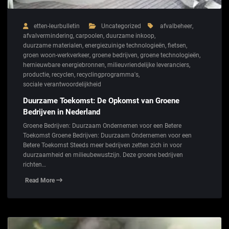
etten-leurbulletin
Uncategorized
afvalbeheer
,
afvalvermindering
,
carpoolen
,
duurzame inkoop
,
duurzame materialen
,
energiezuinige technologieën
,
fietsen
,
groen woon-werkverkeer
,
groene bedrijven
,
groene technologieën
,
hernieuwbare energiebronnen
,
milieuvriendelijke leveranciers
,
productie
,
recyclen
,
recyclingprogramma's
,
sociale verantwoordelijkheid
Duurzame Toekomst: De Opkomst van Groene
Bedrijven in Nederland
Groene Bedrijven: Duurzaam Ondernemen voor een Betere
Toekomst Groene Bedrijven: Duurzaam Ondernemen voor een
Betere Toekomst Steeds meer bedrijven zetten zich in voor
duurzaamheid en milieubewustzijn. Deze groene bedrijven
richten…
Read More