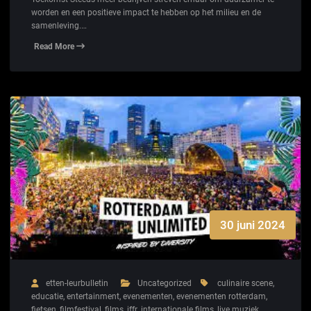
worden en een positieve impact te hebben op het milieu en de
samenleving.…
Read More
30 juni 2024
etten-leurbulletin
Uncategorized
culinaire scene
,
educatie
,
entertainment
,
evenementen
,
evenementen rotterdam
,
fietsen
,
filmfestival
,
films
,
iffr
,
internationale films
,
live muziek
,