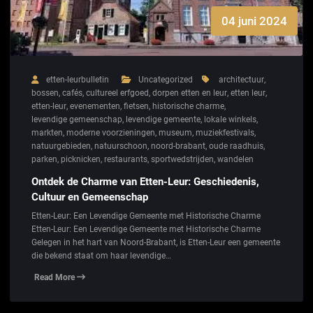
04 juni 2024
etten-leurbulletin
Uncategorized
architectuur
,
bossen
,
cafés
,
cultureel erfgoed
,
dorpen etten en leur
,
etten leur
,
etten-leur
,
evenementen
,
fietsen
,
historische charme
,
levendige gemeenschap
,
levendige gemeente
,
lokale winkels
,
markten
,
moderne voorzieningen
,
museum
,
muziekfestivals
,
natuurgebieden
,
natuurschoon
,
noord-brabant
,
oude raadhuis
,
parken
,
picknicken
,
restaurants
,
sportwedstrijden
,
wandelen
Ontdek de Charme van Etten-Leur: Geschiedenis,
Cultuur en Gemeenschap
Etten-Leur: Een Levendige Gemeente met Historische Charme
Etten-Leur: Een Levendige Gemeente met Historische Charme
Gelegen in het hart van Noord-Brabant, is Etten-Leur een gemeente
die bekend staat om haar levendige…
Read More