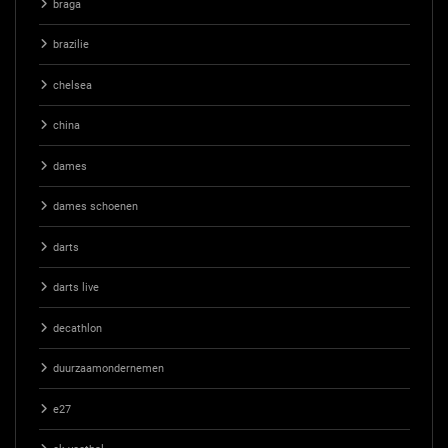
braga
brazilie
chelsea
china
dames
dames schoenen
darts
darts live
decathlon
duurzaamondernemen
e27