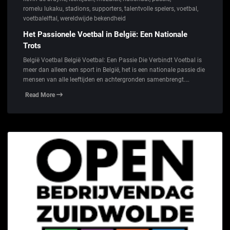
romelu lukaku
,
stadions
,
supporters
,
talentvolle spelers
,
voetbal
,
voetbalelftal
,
wereldwijde bekendheid
Het Passionele Voetbal in België: Een Nationale
Trots
België Voetbal België Voetbal: Een Passie Die Verbindt Voetbal is
meer dan alleen een sport in België, het is een nationale passie die
mensen van alle leeftijden en achtergronden samenbrengt.…
Read More