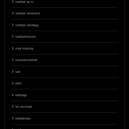
voetbal op tv
voetbal vanavond
voetbal vandaag
voetbalnieuws
vrije training
vrouwenvoetbal
wat
watt
wattage
wc verstopt
webdesign