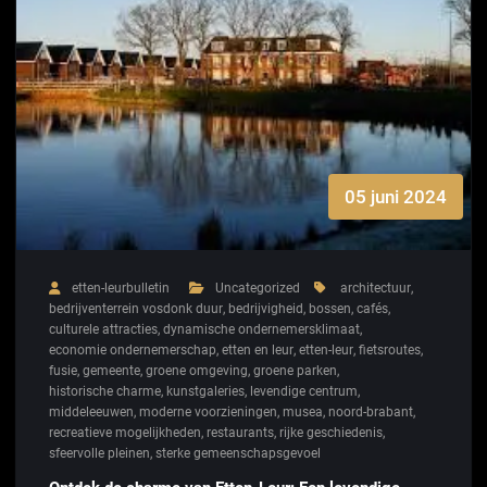
05 juni 2024
etten-leurbulletin
Uncategorized
architectuur
,
bedrijventerrein vosdonk duur
,
bedrijvigheid
,
bossen
,
cafés
,
culturele attracties
,
dynamische ondernemersklimaat
,
economie ondernemerschap
,
etten en leur
,
etten-leur
,
fietsroutes
,
fusie
,
gemeente
,
groene omgeving
,
groene parken
,
historische charme
,
kunstgaleries
,
levendige centrum
,
middeleeuwen
,
moderne voorzieningen
,
musea
,
noord-brabant
,
recreatieve mogelijkheden
,
restaurants
,
rijke geschiedenis
,
sfeervolle pleinen
,
sterke gemeenschapsgevoel