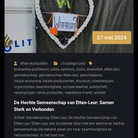
07 mei 2024
etten-leurbulletin
Uncategorized
brabantse platteland
,
cafés
,
centrum
,
clubs
,
diversiteit
,
etten-leur
,
gemeenschap
,
gemeenschap etten-leur
,
geschiedenis
,
lokale economie
,
lokale producenten
,
museum
,
oderkerkpark
,
organisaties
,
saamhorigheid
,
sociale weefsel
,
solidariteit
,
verenigingen
,
verse producten
,
wekelijkse markt
,
winkels
De Hechte Gemeenschap van Etten-Leur: Samen
Sterk en Verbonden
Artikel: Gemeenschap Etten-Leur De Hechte Gemeenschap van
Etten-Leur Etten-Leur, een bruisende stad met een warme en hechte
gemeenschap die bekend staat om haar saamhorigheid en
verbondenheid. In het hart van…