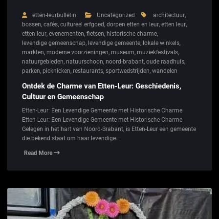
etten-leurbulletin
Uncategorized
architectuur
,
bossen
,
cafés
,
cultureel erfgoed
,
dorpen etten en leur
,
etten leur
,
etten-leur
,
evenementen
,
fietsen
,
historische charme
,
levendige gemeenschap
,
levendige gemeente
,
lokale winkels
,
markten
,
moderne voorzieningen
,
museum
,
muziekfestivals
,
natuurgebieden
,
natuurschoon
,
noord-brabant
,
oude raadhuis
,
parken
,
picknicken
,
restaurants
,
sportwedstrijden
,
wandelen
Ontdek de Charme van Etten-Leur: Geschiedenis,
Cultuur en Gemeenschap
Etten-Leur: Een Levendige Gemeente met Historische Charme
Etten-Leur: Een Levendige Gemeente met Historische Charme
Gelegen in het hart van Noord-Brabant, is Etten-Leur een gemeente
die bekend staat om haar levendige…
Read More