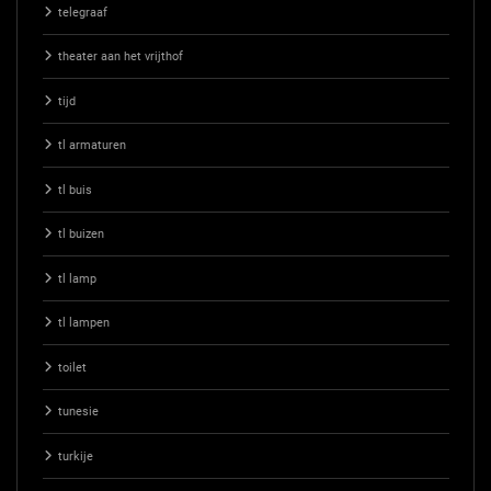
telegraaf
theater aan het vrijthof
tijd
tl armaturen
tl buis
tl buizen
tl lamp
tl lampen
toilet
tunesie
turkije