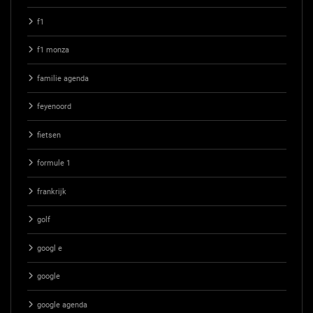
f1
f1 monza
familie agenda
feyenoord
fietsen
formule 1
frankrijk
golf
googl e
google
google agenda