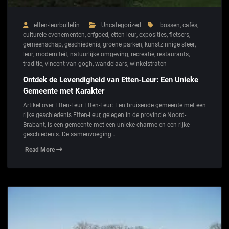
etten-leurbulletin
Uncategorized
bossen
,
cafés
,
culturele evenementen
,
erfgoed
,
etten-leur
,
exposities
,
fietsers
,
gemeenschap
,
geschiedenis
,
groene parken
,
kunstzinnige sfeer
,
leur
,
moderniteit
,
natuurlijke omgeving
,
recreatie
,
restaurants
,
traditie
,
vincent van gogh
,
wandelaars
,
winkelstraten
Ontdek de Levendigheid van Etten-Leur: Een Unieke
Gemeente met Karakter
Artikel over Etten-Leur Etten-Leur: Een bruisende gemeente met een
rijke geschiedenis Etten-Leur, gelegen in de provincie Noord-
Brabant, is een gemeente met een unieke charme en een rijke
geschiedenis. De samenvoeging…
Read More