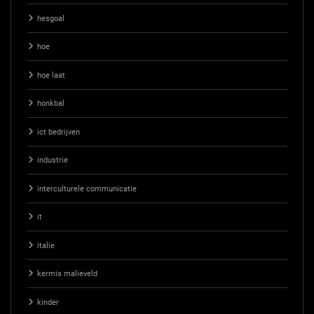
hesgoal
hoe
hoe laat
honkbal
ict bedrijven
industrie
interculturele communicatie
it
italie
kermis malieveld
kinder