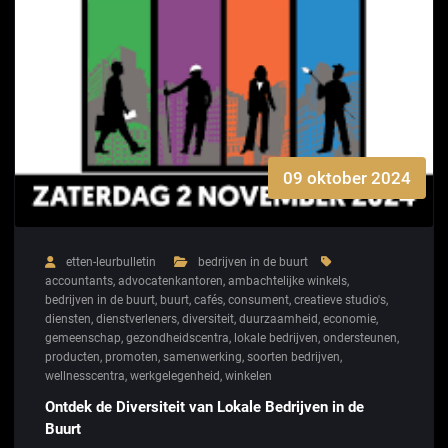
09 oktober 2024
etten-leurbulletin
bedrijven in de buurt
accountants
,
advocatenkantoren
,
ambachtelijke winkels
,
bedrijven in de buurt
,
buurt
,
cafés
,
consument
,
creatieve studio's
,
diensten
,
dienstverleners
,
diversiteit
,
duurzaamheid
,
economie
,
gemeenschap
,
gezondheidscentra
,
lokale bedrijven
,
ondersteunen
,
producten
,
promoten
,
samenwerking
,
soorten bedrijven
,
wellnesscentra
,
werkgelegenheid
,
winkelen
Ontdek de Diversiteit van Lokale Bedrijven in de
Buurt