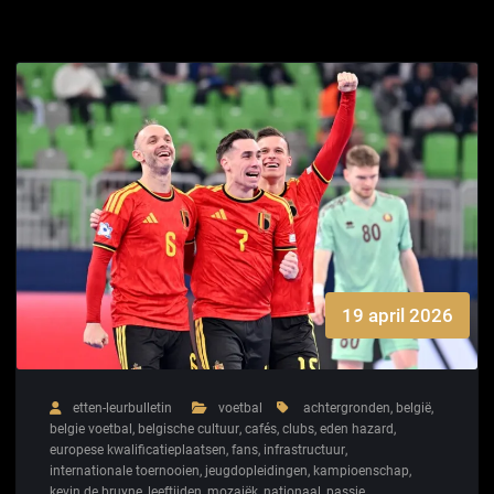
19 april 2026
etten-leurbulletin
voetbal
achtergronden
,
belgië
,
belgie voetbal
,
belgische cultuur
,
cafés
,
clubs
,
eden hazard
,
europese kwalificatieplaatsen
,
fans
,
infrastructuur
,
internationale toernooien
,
jeugdopleidingen
,
kampioenschap
,
kevin de bruyne
,
leeftijden
,
mozaiëk
,
nationaal
,
passie
,