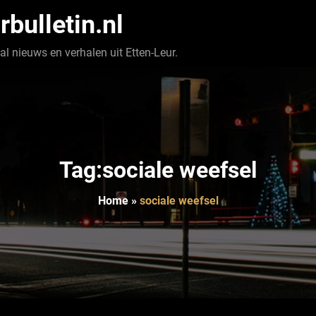
rbulletin.nl
l nieuws en verhalen uit Etten-Leur.
Tag:sociale weefsel
Home
»
sociale weefsel