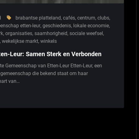
d
brabantse platteland
,
cafés
,
centrum
,
clubs
,
enschap etten-leur
,
geschiedenis
,
lokale economie
,
rk
,
organisaties
,
saamhorigheid
,
sociale weefsel
,
,
wekelijkse markt
,
winkels
en-Leur: Samen Sterk en Verbonden
te Gemeenschap van Etten-Leur Etten-Leur, een
 gemeenschap die bekend staat om haar
hart van…