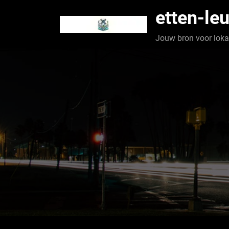
Spring
etten-leu
naar
de
Jouw bron voor lokaa
inhoud