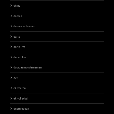
china
dames
dames schoenen
darts
darts live
decathlon
duurzaamondernemen
e27
ek voetbal
ek volleybal
energiescan