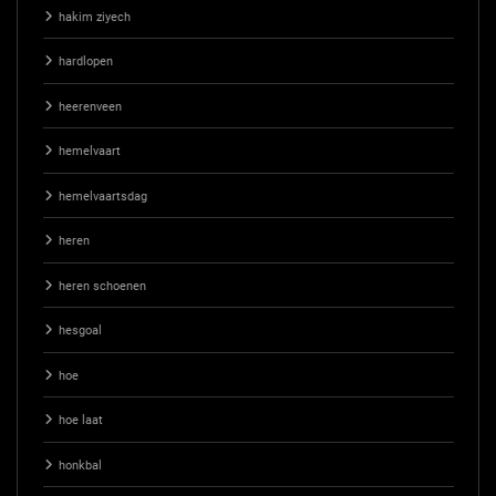
hakim ziyech
hardlopen
heerenveen
hemelvaart
hemelvaartsdag
heren
heren schoenen
hesgoal
hoe
hoe laat
honkbal