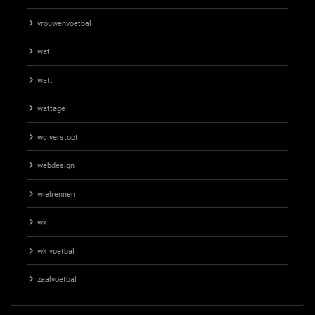
vrouwenvoetbal
wat
watt
wattage
wc verstopt
webdesign
wielrennen
wk
wk voetbal
zaalvoetbal