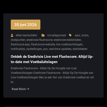
30 juni 2026
etten-leurbulletin
Uncategorized
ajax
,
clubs
,
doelpunten
,
eredivisie flashscore
,
eredivisie-wedstrijden
,
flashscore-app
,
flashscore-website
,
live voetbaluitslagen
,
notificaties
,
opstellingen
,
psv
,
real-time updates
,
statistieken
Ontdek de Eredivisie Live met Flashscore: Altijd Up-
to-date met Voetbaluitslagen
Eredivisie Flashscore - Altijd Op De Hoogte van Live
Voetbaluitslagen Eredivisie Flashscore - Altijd Op De Hoogte van
Live Voetbaluitslagen Ben je een fan van Eredivisie voetbal en wil
je…
Read More