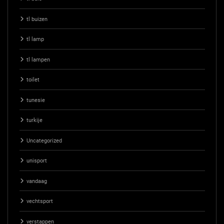
tl buizen
tl lamp
tl lampen
toilet
tunesie
turkije
Uncategorized
unisport
vandaag
vechtsport
verstappen