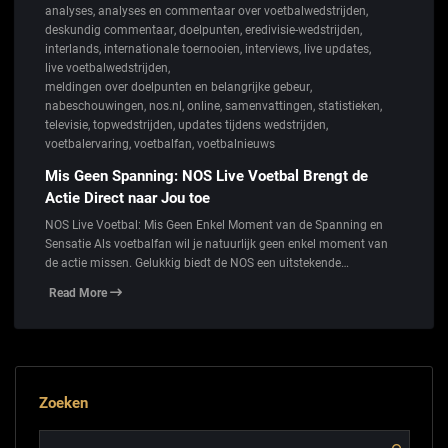
analyses
,
analyses en commentaar over voetbalwedstrijden
,
deskundig commentaar
,
doelpunten
,
eredivisie-wedstrijden
,
interlands
,
internationale toernooien
,
interviews
,
live updates
,
live voetbalwedstrijden
,
meldingen over doelpunten en belangrijke gebeur
,
nabeschouwingen
,
nos.nl
,
online
,
samenvattingen
,
statistieken
,
televisie
,
topwedstrijden
,
updates tijdens wedstrijden
,
voetbalervaring
,
voetbalfan
,
voetbalnieuws
Mis Geen Spanning: NOS Live Voetbal Brengt de
Actie Direct naar Jou toe
NOS Live Voetbal: Mis Geen Enkel Moment van de Spanning en
Sensatie Als voetbalfan wil je natuurlijk geen enkel moment van
de actie missen. Gelukkig biedt de NOS een uitstekende…
Read More
Zoeken