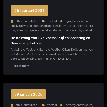
26 februari 2026
etten-leurbulletin
voetbal
ajax
,
betrouwbaar
,
eredivisie-wedstrijden
,
favoriete team
,
internationale competities
,
psv
,
spanning
,
spelersprestaties
,
stadion
,
toernooien
,
tv
,
voetbal
De Beleving van Live Voetbal Kijken: Spanning en
Sensatie op het Veld
Artikel: Live Voetbal Kijken Live Voetbal Kijken: De Spanning van
het Moment Voetbal is meer dan alleen een sport; het is een
passie, een beleving, een manier van leven. En…
Read More
29 januari 2026
etten-leurbulletin
voetbal
achtergrondverhalen
,