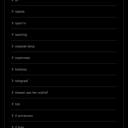
sc
spanje
sport tv
sporting
staande lamp
supersaas
telefoon
telegraaf
theater aan het vrijthof
tijd
tl armaturen
tl buis