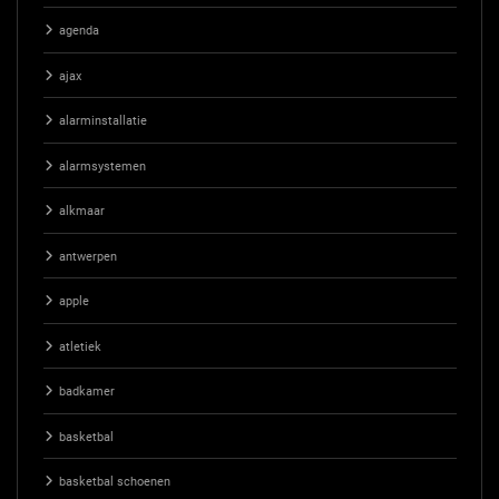
agenda
ajax
alarminstallatie
alarmsystemen
alkmaar
antwerpen
apple
atletiek
badkamer
basketbal
basketbal schoenen