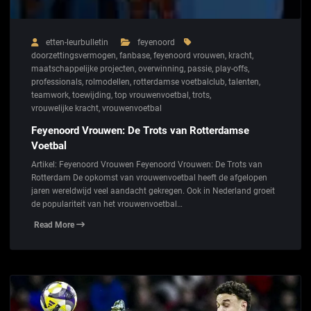
etten-leurbulletin
feyenoord
doorzettingsvermogen
,
fanbase
,
feyenoord vrouwen
,
kracht
,
maatschappelijke projecten
,
overwinning
,
passie
,
play-offs
,
professionals
,
rolmodellen
,
rotterdamse voetbalclub
,
talenten
,
teamwork
,
toewijding
,
top vrouwenvoetbal
,
trots
,
vrouwelijke kracht
,
vrouwenvoetbal
Feyenoord Vrouwen: De Trots van Rotterdamse
Voetbal
Artikel: Feyenoord Vrouwen Feyenoord Vrouwen: De Trots van
Rotterdam De opkomst van vrouwenvoetbal heeft de afgelopen
jaren wereldwijd veel aandacht gekregen. Ook in Nederland groeit
de populariteit van het vrouwenvoetbal…
Read More