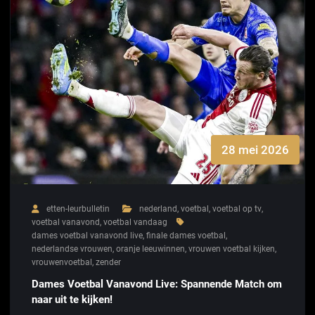
28 mei 2026
etten-leurbulletin
nederland
,
voetbal
,
voetbal op tv
,
voetbal vanavond
,
voetbal vandaag
dames voetbal vanavond live
,
finale dames voetbal
,
nederlandse vrouwen
,
oranje leeuwinnen
,
vrouwen voetbal kijken
,
vrouwenvoetbal
,
zender
Dames Voetbal Vanavond Live: Spannende Match om
naar uit te kijken!