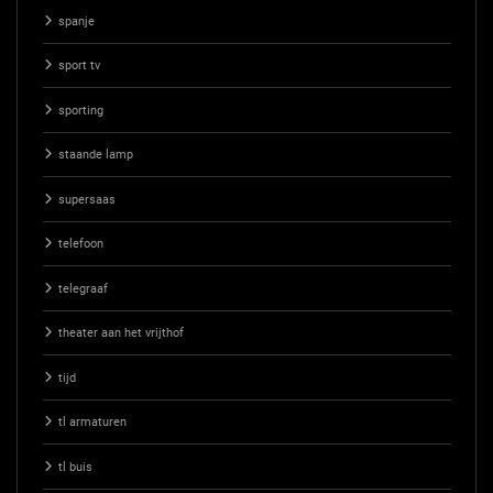
spanje
sport tv
sporting
staande lamp
supersaas
telefoon
telegraaf
theater aan het vrijthof
tijd
tl armaturen
tl buis