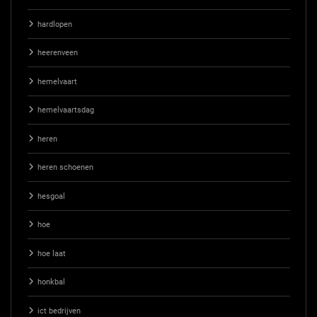
hardlopen
heerenveen
hemelvaart
hemelvaartsdag
heren
heren schoenen
hesgoal
hoe
hoe laat
honkbal
ict bedrijven