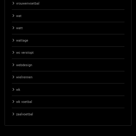
vrouwenvoetbal
wat
watt
wattage
wc verstopt
webdesign
wielrennen
wk
wk voetbal
zaalvoetbal