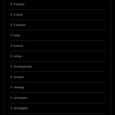
tl buizen
tl lamp
tl lampen
toilet
tunesie
turkije
Uncategorized
unisport
vandaag
vechtsport
verstappen