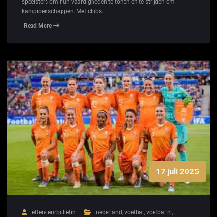
speelsters om hun vaardigheden te tonen en te strijden om
kampioenschappen. Met clubs…
Read More
17 juli 2025
etten-leurbulletin
nederland
,
voetbal
,
voetbal nl
,