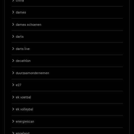
china
dames
dames schoenen
darts
darts live
decathlon
duurzaamondernemen
e27
ek voetbal
ek volleybal
energiescan
engeland