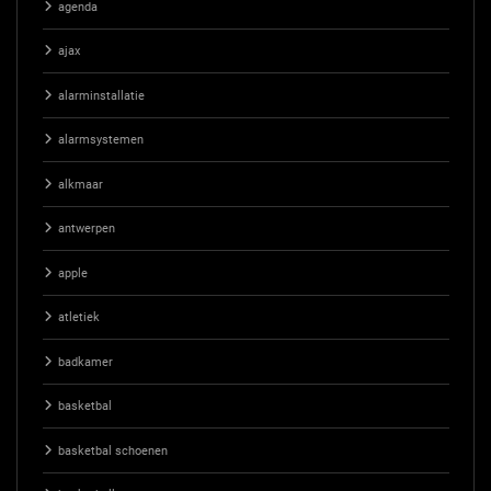
agenda
ajax
alarminstallatie
alarmsystemen
alkmaar
antwerpen
apple
atletiek
badkamer
basketbal
basketbal schoenen