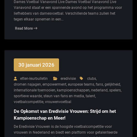
Dames Voetbal Vanavond Live Dames Voetbal Vanavond Live
Vanavond staat er een spannende avond op het programma voor
liefhebbers van damesvoetbal. Verschillende teams zullen het
tegen elkaar opnemen in een…
Read More
30 januari 2026
etten-leurbulletin
eredivisie
clubs
,
dromen najagen
,
empowerment
,
europese teams
,
fans
,
gelijkheid
,
internationale toernooien
,
kampioenschappen
,
nederland
,
spelers
,
sportieve waarde
,
steun van fans en media
,
talent
,
voetbalcompetitie
,
vrouwenvoetbal
De Opkomst van Eredivisie Vrouwen: Strijd om het
Kampioenschap en Meer!
De Eredivisie Vrouwen is de hoogste voetbalcompetitie voor
vrouwen in Nederland en biedt een platform voor getalenteerde