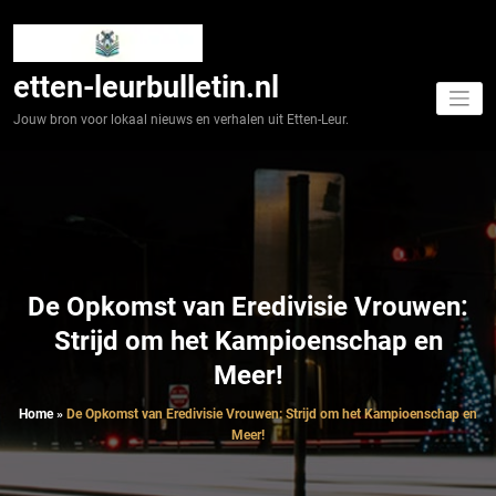
Spring
naar
de
inhoud
etten-leurbulletin.nl
Jouw bron voor lokaal nieuws en verhalen uit Etten-Leur.
De Opkomst van Eredivisie Vrouwen:
Strijd om het Kampioenschap en
Meer!
Home
»
De Opkomst van Eredivisie Vrouwen: Strijd om het Kampioenschap en
Meer!