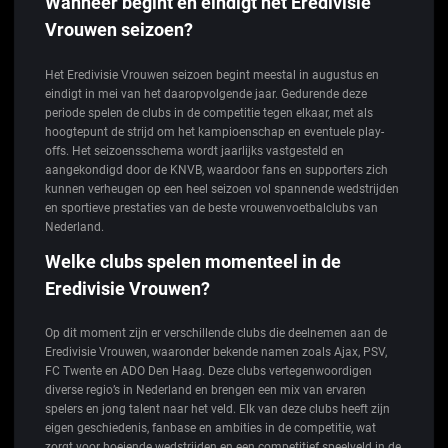
Wanneer begint en eindigt het Eredivisie
Vrouwen seizoen?
Het Eredivisie Vrouwen seizoen begint meestal in augustus en
eindigt in mei van het daaropvolgende jaar. Gedurende deze
periode spelen de clubs in de competitie tegen elkaar, met als
hoogtepunt de strijd om het kampioenschap en eventuele play-
offs. Het seizoensschema wordt jaarlijks vastgesteld en
aangekondigd door de KNVB, waardoor fans en supporters zich
kunnen verheugen op een heel seizoen vol spannende wedstrijden
en sportieve prestaties van de beste vrouwenvoetbalclubs van
Nederland.
Welke clubs spelen momenteel in de
Eredivisie Vrouwen?
Op dit moment zijn er verschillende clubs die deelnemen aan de
Eredivisie Vrouwen, waaronder bekende namen zoals Ajax, PSV,
FC Twente en ADO Den Haag. Deze clubs vertegenwoordigen
diverse regio’s in Nederland en brengen een mix van ervaren
spelers en jong talent naar het veld. Elk van deze clubs heeft zijn
eigen geschiedenis, fanbase en ambities in de competitie, wat
zorgt voor boeiende wedstrijden en een competitief speelveld in de