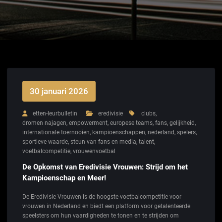
30 januari 2026
etten-leurbulletin
eredivisie
clubs
,
dromen najagen
,
empowerment
,
europese teams
,
fans
,
gelijkheid
,
internationale toernooien
,
kampioenschappen
,
nederland
,
spelers
,
sportieve waarde
,
steun van fans en media
,
talent
,
voetbalcompetitie
,
vrouwenvoetbal
De Opkomst van Eredivisie Vrouwen: Strijd om het
Kampioenschap en Meer!
De Eredivisie Vrouwen is de hoogste voetbalcompetitie voor
vrouwen in Nederland en biedt een platform voor getalenteerde
speelsters om hun vaardigheden te tonen en te strijden om