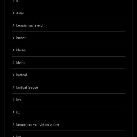
it
italie
kermis malieveld
kinder
klarna
kleine
korfbal
korfbal league
kvk
kz
lampen en verlichting online