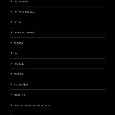
hemelvaart
hemelvaartsdag
heren
heren schoenen
hesgoal
hoe
hoe laat
honkbal
ict bedrijven
industrie
interculturele communicatie