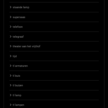
staande lamp
supersaas
telefoon
telegraaf
theater aan het vrijthof
tijd
tl armaturen
tl buis
tl buizen
tl lamp
tl lampen