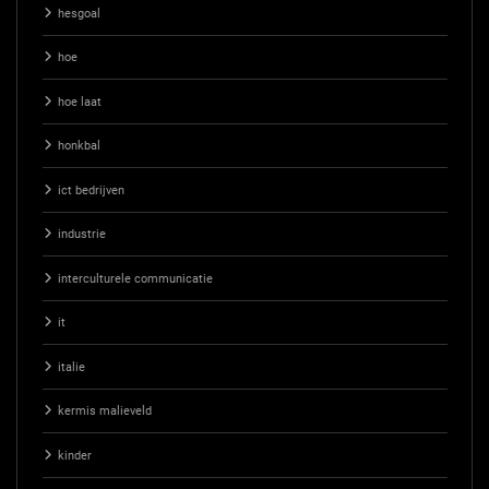
hesgoal
hoe
hoe laat
honkbal
ict bedrijven
industrie
interculturele communicatie
it
italie
kermis malieveld
kinder