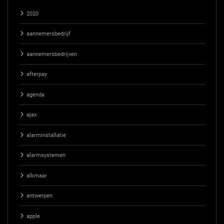
2020
aannemersbedrijf
aannemersbedrijven
afterpay
agenda
ajax
alarminstallatie
alarmsystemen
alkmaar
antwerpen
apple