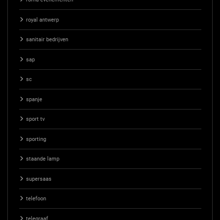
royal antwerp
sanitair bedrijven
sap
sc
spanje
sport tv
sporting
staande lamp
supersaas
telefoon
telegraaf