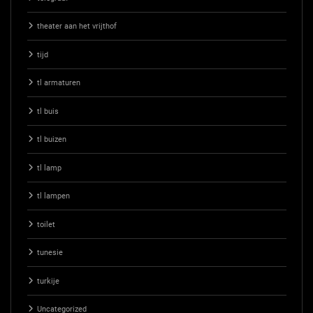
theater aan het vrijthof
tijd
tl armaturen
tl buis
tl buizen
tl lamp
tl lampen
toilet
tunesie
turkije
Uncategorized