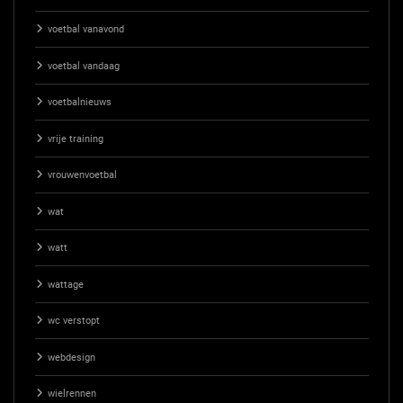
voetbal vanavond
voetbal vandaag
voetbalnieuws
vrije training
vrouwenvoetbal
wat
watt
wattage
wc verstopt
webdesign
wielrennen