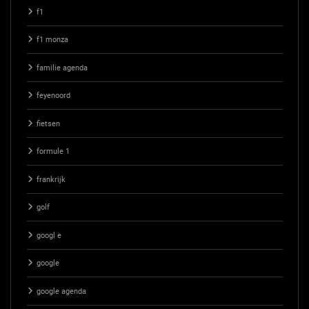
f1
f1 monza
familie agenda
feyenoord
fietsen
formule 1
frankrijk
golf
googl e
google
google agenda