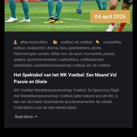
04 april 2026
etten-leurbulletin
voetbal
,
wk voetbal
competitie
,
cultuur
,
doelpunten
,
drama
,
fans
,
geschiedenis
,
glorie
,
herinneringen
,
landen
,
liefde voor de sport
,
momenten
,
passie
,
spelers
,
sportevenementen
,
voetbalfans
,
voetballanden
,
wedstrijden
,
wereldkampioenschap voetbal
,
wk
,
wk voetbal
Het Spektakel van het WK Voetbal: Een Maand Vol
Passie en Glorie
WK Voetbal Wereldkampioenschap Voetbal: De Spanning Stijgt!
Het Wereldkampioenschap Voetbal, beter bekend als het WK, is
een van de meest opwindende sportevenementen ter wereld.
Voetbalfans over de hele wereld kijken…
Read More