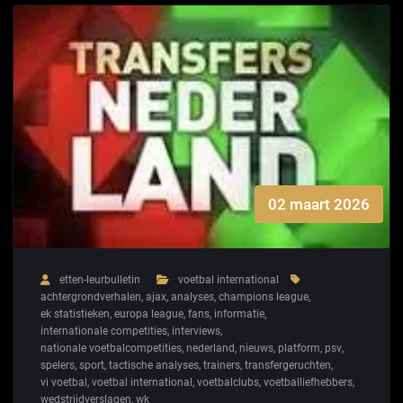
02 maart 2026
etten-leurbulletin
voetbal international
achtergrondverhalen
,
ajax
,
analyses
,
champions league
,
ek statistieken
,
europa league
,
fans
,
informatie
,
internationale competities
,
interviews
,
nationale voetbalcompetities
,
nederland
,
nieuws
,
platform
,
psv
,
spelers
,
sport
,
tactische analyses
,
trainers
,
transfergeruchten
,
vi voetbal
,
voetbal international
,
voetbalclubs
,
voetballiefhebbers
,
wedstrijdverslagen
,
wk