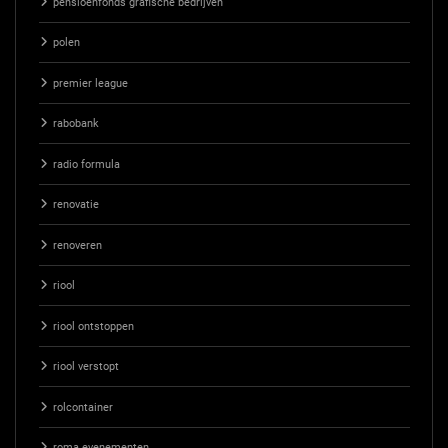
pensioenfonds grafische bedrijven
polen
premier league
rabobank
radio formula
renovatie
renoveren
riool
riool ontstoppen
riool verstopt
rolcontainer
roma evenementen