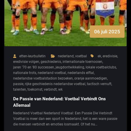
06 juli 2025
etten-leurbulletin
nederland
,
voetbal
ek
,
eredivisie
,
eredivisie volgen
,
geschiedenis
,
internationale toernooien
,
jaren '70 en '80 successen
,
jeugdontwikkeling
,
lokale voetbalclubs
,
nationale trots
,
nederland voetbal
,
nederlands elftal
,
nederlandse voetbalstadion bezoeken
,
oranje aanmoedigen
,
passie
,
rijke geschiedenis nederlandse voetbal
,
tactisch vernuft
,
talenten
,
toekomst
,
verbindt
,
wk
De Passie van Nederland: Voetbal Verbindt Ons
Allemaal
Nederland Voetbal Nederland Voetbal: Een Passie Die Verbindt
Voetbal is meer dan een sport in Nederland, het is een ware passie
die mensen verbindt en emoties losmaakt. Of het nu…