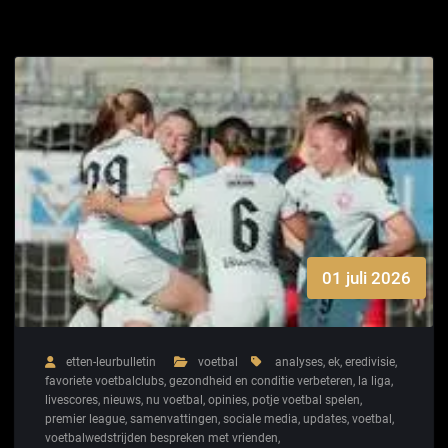
01 juli 2026
etten-leurbulletin
voetbal
analyses
,
ek
,
eredivisie
,
favoriete voetbalclubs
,
gezondheid en conditie verbeteren
,
la liga
,
livescores
,
nieuws
,
nu voetbal
,
opinies
,
potje voetbal spelen
,
premier league
,
samenvattingen
,
sociale media
,
updates
,
voetbal
,
voetbalwedstrijden bespreken met vrienden
,