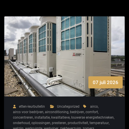
07 juli 2026
etten-leurbulletin
Uncategorized
airco
,
airco voor bedrijven
,
airconditioning
,
bedrijven
,
comfort
,
concentreren
,
installatie
,
kwalitatieve
,
louwerse energietechnieken
,
onderhoud
,
oplossingen
,
presteren
,
productiviteit
,
temperatuur
,
welzijn
,
werkruimte
,
werkvloer
,
ziekteverzuim
,
zomers