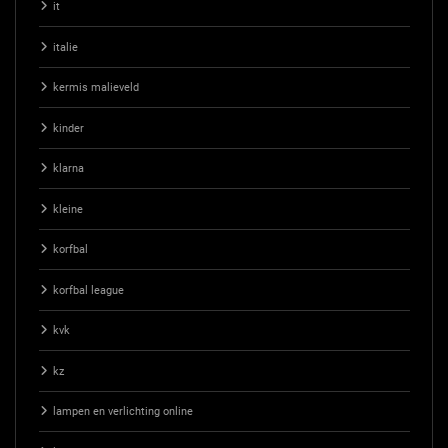
it
italie
kermis malieveld
kinder
klarna
kleine
korfbal
korfbal league
kvk
kz
lampen en verlichting online