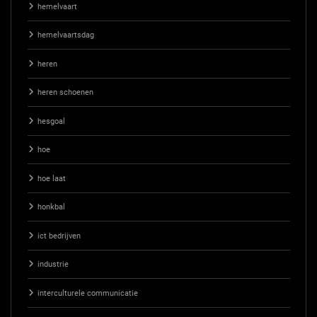
hemelvaart
hemelvaartsdag
heren
heren schoenen
hesgoal
hoe
hoe laat
honkbal
ict bedrijven
industrie
interculturele communicatie