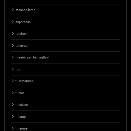
staande lamp
supersaas
telefoon
telegraaf
theater aan het vrijthof
tijd
tl armaturen
tl buis
tl buizen
tl lamp
tl lampen