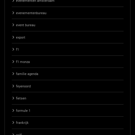
evenementen amsterdam
evenementenbureau
event bureau
export
f1
f1 monza
familie agenda
feyenoord
fietsen
formule 1
frankrijk