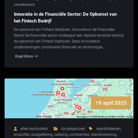
verzekeraars
Innovatie in de Financiële Sector: De Opkomst van
het Fintech Bedrijf
De opkomst van Fintech Bedrijven: Innovatie in de Financiële
Sector De financiële sector ondergaat een digitale revolutie dankzij
de opkomst van Fintech bedrijven. Deze innovatieve
ondernemingen combineren financiën en technologie…
Read More
19 april 2025
etten-leurbulletin
Uncategorized
bedrijfsfeesten
,
bruiloften
,
budgettering
,
catering
,
conferenties
,
dienstverlening
,