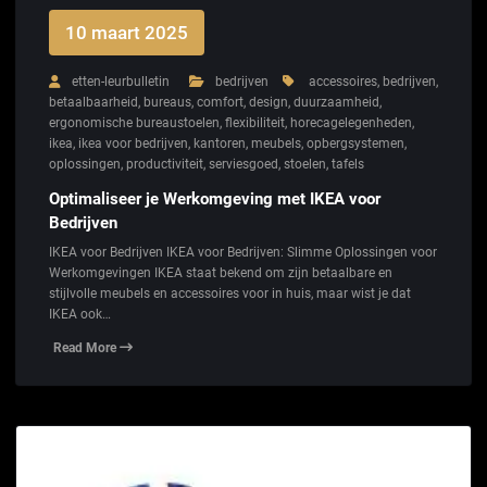
10 maart 2025
etten-leurbulletin
bedrijven
accessoires
,
bedrijven
,
betaalbaarheid
,
bureaus
,
comfort
,
design
,
duurzaamheid
,
ergonomische bureaustoelen
,
flexibiliteit
,
horecagelegenheden
,
ikea
,
ikea voor bedrijven
,
kantoren
,
meubels
,
opbergsystemen
,
oplossingen
,
productiviteit
,
serviesgoed
,
stoelen
,
tafels
Optimaliseer je Werkomgeving met IKEA voor
Bedrijven
IKEA voor Bedrijven IKEA voor Bedrijven: Slimme Oplossingen voor
Werkomgevingen IKEA staat bekend om zijn betaalbare en
stijlvolle meubels en accessoires voor in huis, maar wist je dat
IKEA ook…
Read More