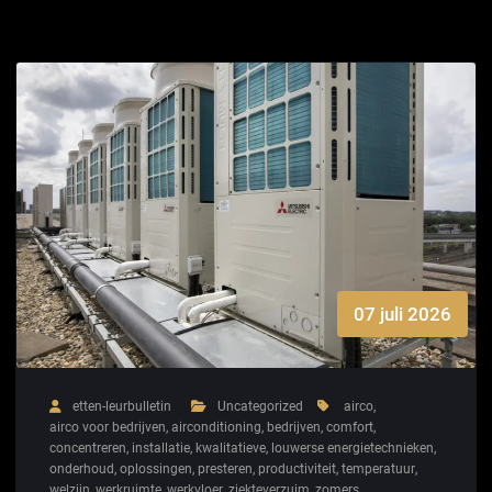
07 juli 2026
etten-leurbulletin
Uncategorized
airco
,
airco voor bedrijven
,
airconditioning
,
bedrijven
,
comfort
,
concentreren
,
installatie
,
kwalitatieve
,
louwerse energietechnieken
,
onderhoud
,
oplossingen
,
presteren
,
productiviteit
,
temperatuur
,
welzijn
,
werkruimte
,
werkvloer
,
ziekteverzuim
,
zomers