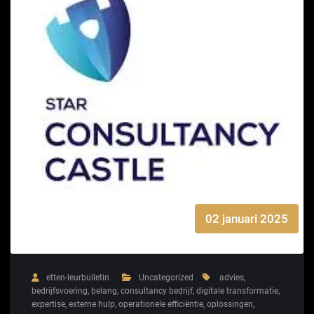
02 januari 2025
etten-leurbulletin
Uncategorized
advies
,
bedrijfsvoering
,
belang
,
consultancy bedrijf
,
digitale transformatie
,
expertise
,
externe hulp
,
operationele efficiëntie
,
oplossingen
,