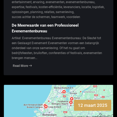
entertainment
,
ervaring
,
evenementen
,
evenementenbureau
,
expertise
,
festivals
,
kosten-efficiëntie
,
leveranciers
,
locatie
,
logistiek
,
oplossingen
,
planning
,
relaties
,
samenleving
,
succes achter de schermen
,
teamwerk
,
voordelen
De Meerwaarde van een Professioneel
Evenementenbureau
Artikel: Evenementenbureau Evenementenbureau: De Sleutel tot
een Geslaagd Evenement Evenementen vormen een belangrijk
onderdeel van onze samenleving. Of het nu gaat om
bedrijfsfeesten, bruiloften, conferenties of festivals, evenementen
brengen mensen…
Read More
12 maart 2025