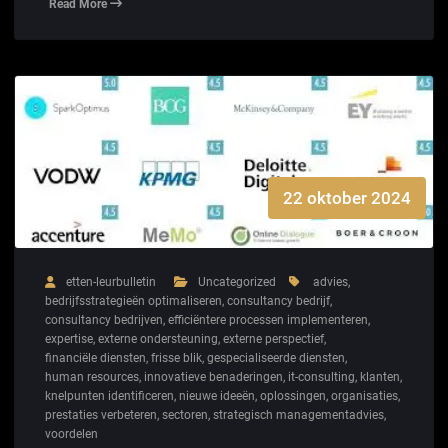
Read More
22 oktober 2024
etten-leurbulletin
Uncategorized
advies
,
bedrijfsstrategieën optimaliseren
,
consultancy bedrijf
,
consultancy bedrijven
,
efficiëntere processen implementeren
,
expertise
,
externe ondersteuning
,
externe perspectief
,
financiële diensten
,
frisse blik
,
gespecialiseerde diensten
,
human resources
,
innovatieve benaderingen
,
it-consulting
,
klanten
,
knelpunten identificeren
,
nieuwe ideeën
,
oplossingen
,
organisaties
,
prestaties verbeteren
,
sectoren
,
strategisch managementadvies
,
voordelen