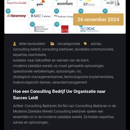
26 november 2024
etten-leurbulletin
Uncategorized
advies
,
consulting bedrijf
,
consulting bedrijven
,
duidelijke communicatie
,
expertise
,
klantrelatie
,
luisteren naar behoeften en wensen van de klant
,
moderne zakelijke wereld
,
op maat gemaakte oplossingen
,
operationele verbeteringen
,
oplossingen
,
rol
,
strategisch managementadvies
,
technologische implementaties
,
toekomstgericht denken
,
verandermanagement
Hoe een Consulting Bedrijf Uw Organisatie naar
Succes Leidt
Artikel: Consulting Bedrijven De Rol van Consulting Bedrijven in de
Moderne Zakelijke Wereld Consulting bedrijven spelen een
essentiële rol in de moderne zakelijke wereld. Ze bieden expertise,
advies en oplossingen…