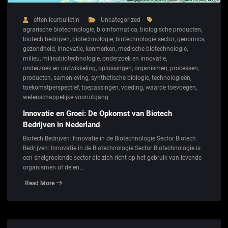
etten-leurbulletin
Uncategorized
agrarische biotechnologie
,
bioinformatica
,
biologische producten
,
biotech bedrijven
,
biotechnologie
,
biotechnologie sector
,
genomics
,
gezondheid
,
innovatie
,
kenmerken
,
medische biotechnologie
,
milieu
,
milieubiotechnologie
,
onderzoek en innovatie
,
onderzoek en ontwikkeling
,
oplossingen
,
organismen
,
processen
,
producten
,
samenleving
,
synthetische biologie
,
technologieën
,
toekomstperspectief
,
toepassingen
,
voeding
,
waarde toevoegen
,
wetenschappelijke vooruitgang
Innovatie en Groei: De Opkomst van Biotech
Bedrijven in Nederland
Biotech Bedrijven: Innovatie in de Biotechnologie Sector Biotech
Bedrijven: Innovatie in de Biotechnologie Sector Biotechnologie is
een snelgroeiende sector die zich richt op het gebruik van levende
organismen of delen…
Read More