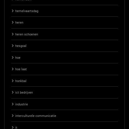
hemelvaartsdag
heren
heren schoenen
hesgoal
hoe
hoe laat
honkbal
ict bedrijven
industrie
interculturele communicatie
it