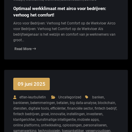
Optimaal werkklimaat met airco voor bedrijven:
verhoog het comfort!
Airco voor Bedrijven: Verhoog het Comfort op de Werkvloer Airco
voor Bedrijven: Verhoog het Comfort op de Werkvloer Als
bedrijfseigenaar is het welzijn en comfort van je werknemers van
groot…
Read More
09 juni 2025
etten-leurbulletin
Uncategorized
banken
,
bankieren
,
belemmeringen
,
betalen
,
big data-analyse
,
blockchain
,
diensten
,
digitale tools
,
efficiënter
,
financiële sector
,
fintech bedrijf
,
fintech bedrijven
,
groei
,
innovatie
,
instellingen
,
investeren
,
klantgerichter
,
kunstmatige intelligentie
,
mobiele apps
,
online platforms
,
ontwikkeling
,
oplossingen
,
personaliseren
,
samenwerking
,
technologieën
,
toegankelijker
,
vereenvoudigen
,