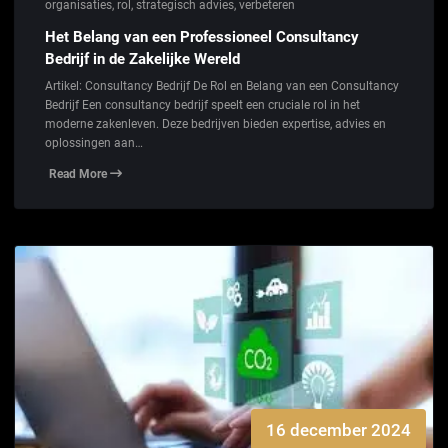
organisaties
,
rol
,
strategisch advies
,
verbeteren
Het Belang van een Professioneel Consultancy
Bedrijf in de Zakelijke Wereld
Artikel: Consultancy Bedrijf De Rol en Belang van een Consultancy
Bedrijf Een consultancy bedrijf speelt een cruciale rol in het
moderne zakenleven. Deze bedrijven bieden expertise, advies en
oplossingen aan…
Read More
16 december 2024