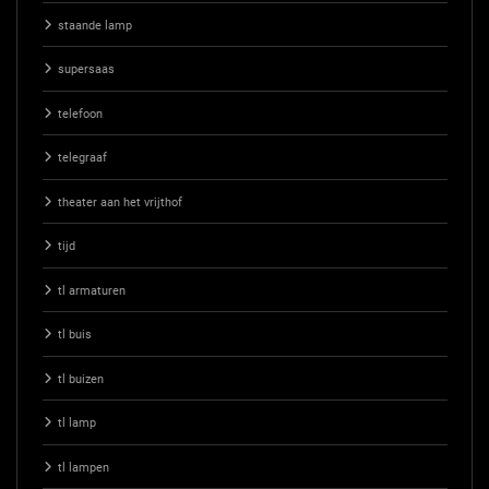
staande lamp
supersaas
telefoon
telegraaf
theater aan het vrijthof
tijd
tl armaturen
tl buis
tl buizen
tl lamp
tl lampen