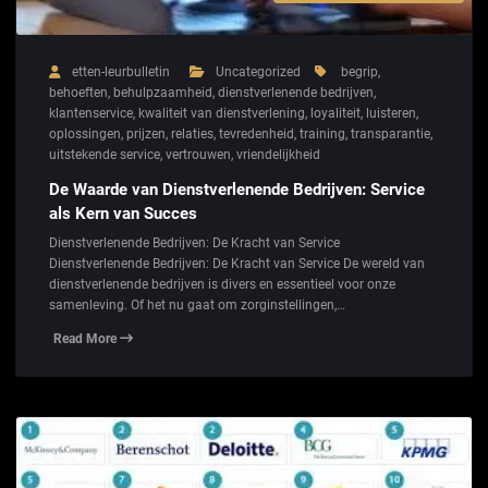
etten-leurbulletin
Uncategorized
begrip
,
behoeften
,
behulpzaamheid
,
dienstverlenende bedrijven
,
klantenservice
,
kwaliteit van dienstverlening
,
loyaliteit
,
luisteren
,
oplossingen
,
prijzen
,
relaties
,
tevredenheid
,
training
,
transparantie
,
uitstekende service
,
vertrouwen
,
vriendelijkheid
De Waarde van Dienstverlenende Bedrijven: Service
als Kern van Succes
Dienstverlenende Bedrijven: De Kracht van Service
Dienstverlenende Bedrijven: De Kracht van Service De wereld van
dienstverlenende bedrijven is divers en essentieel voor onze
samenleving. Of het nu gaat om zorginstellingen,…
Read More