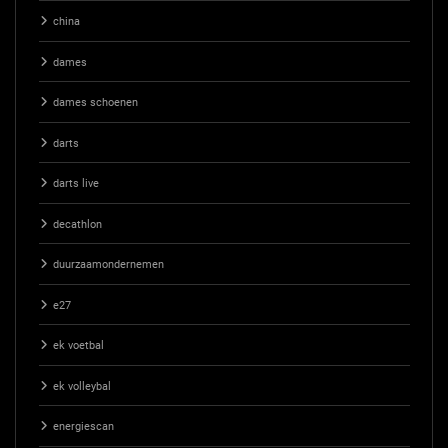
china
dames
dames schoenen
darts
darts live
decathlon
duurzaamondernemen
e27
ek voetbal
ek volleybal
energiescan