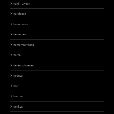
hakim ziyech
hardlopen
heerenveen
hemelvaart
hemelvaartsdag
heren
heren schoenen
hesgoal
hoe
hoe laat
honkbal