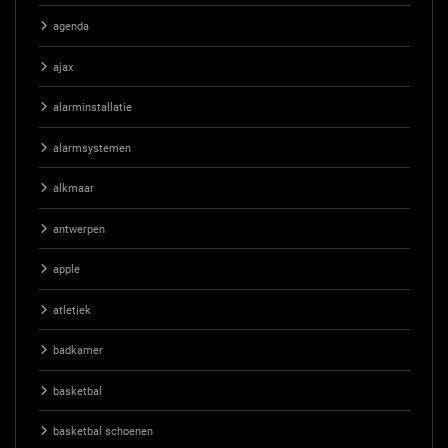
agenda
ajax
alarminstallatie
alarmsystemen
alkmaar
antwerpen
apple
atletiek
badkamer
basketbal
basketbal schoenen