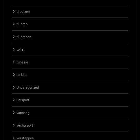
tl buizen
tl lamp
tl lampen
toilet
tunesie
turkije
Uncategorized
unisport
vandaag
vechtsport
verstappen