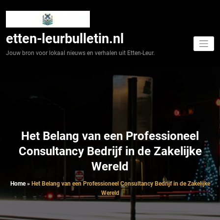
Spring
naar
de
inhoud
etten-leurbulletin.nl
Jouw bron voor lokaal nieuws en verhalen uit Etten-Leur.
Het Belang van een Professioneel
Consultancy Bedrijf in de Zakelijke
Wereld
Home
»
Het Belang van een Professioneel Consultancy Bedrijf in de Zakelijke
Wereld