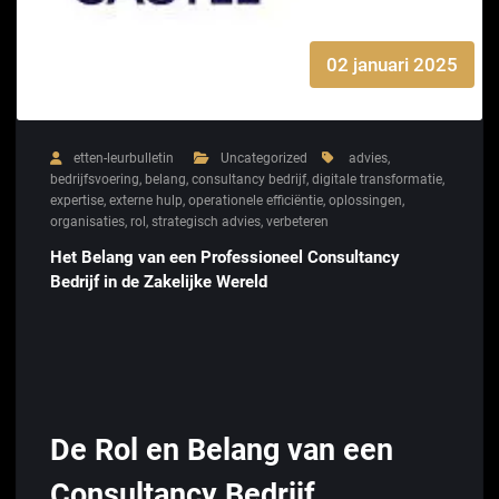
02 januari 2025
etten-leurbulletin
Uncategorized
advies
,
bedrijfsvoering
,
belang
,
consultancy bedrijf
,
digitale transformatie
,
expertise
,
externe hulp
,
operationele efficiëntie
,
oplossingen
,
organisaties
,
rol
,
strategisch advies
,
verbeteren
Het Belang van een Professioneel Consultancy
Bedrijf in de Zakelijke Wereld
De Rol en Belang van een
Consultancy Bedrijf