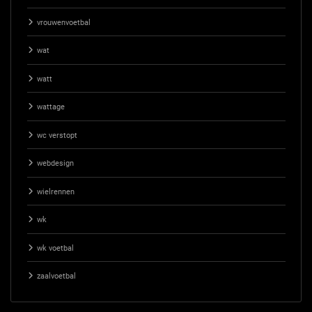
vrouwenvoetbal
wat
watt
wattage
wc verstopt
webdesign
wielrennen
wk
wk voetbal
zaalvoetbal