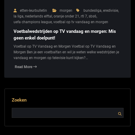
etten-leurbulletin
morgen
bundesliga
,
eredivisie
,
la liga
,
nederlands elftal
,
oranje onder 21
,
rtl 7
,
sbs6
,
uefa champions league
,
voetbal op tv vandaag en morgen
Voetbalwedstrijden op TV vandaag en morgen: Mis
geen enkel doelpunt!
Voetbal op TV Vandaag en Morgen Voetbal op TV Vandaag en
Morgen Ben je een voetbalfan en wil je weten welke wedstrijden je
vandaag en morgen op televisie kunt kijken?…
Read More
Zoeken