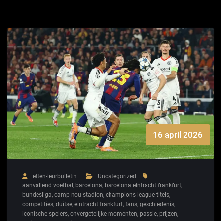
16 april 2026
etten-leurbulletin
Uncategorized
aanvallend voetbal
,
barcelona
,
barcelona eintracht frankfurt
,
bundesliga
,
camp nou-stadion
,
champions league-titels
,
competities
,
duitse
,
eintracht frankfurt
,
fans
,
geschiedenis
,
iconische spelers
,
onvergetelijke momenten
,
passie
,
prijzen
,