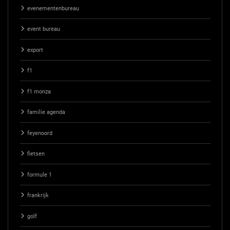
evenementenbureau
event bureau
export
f1
f1 monza
familie agenda
feyenoord
fietsen
formule 1
frankrijk
golf