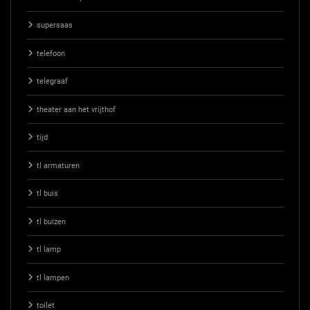
supersaas
telefoon
telegraaf
theater aan het vrijthof
tijd
tl armaturen
tl buis
tl buizen
tl lamp
tl lampen
toilet