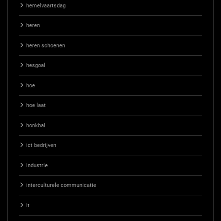
hemelvaartsdag
heren
heren schoenen
hesgoal
hoe
hoe laat
honkbal
ict bedrijven
industrie
interculturele communicatie
it