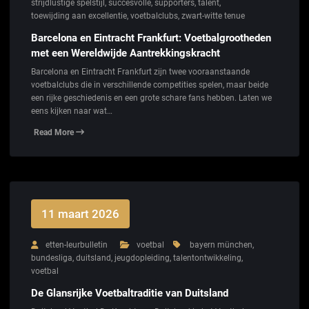
strijdlustige spelstijl
,
succesvolle
,
supporters
,
talent
,
toewijding aan excellentie
,
voetbalclubs
,
zwart-witte tenue
Barcelona en Eintracht Frankfurt: Voetbalgrootheden
met een Wereldwijde Aantrekkingskracht
Barcelona en Eintracht Frankfurt zijn twee vooraanstaande
voetbalclubs die in verschillende competities spelen, maar beide
een rijke geschiedenis en een grote schare fans hebben. Laten we
eens kijken naar wat…
Read More
11 maart 2026
etten-leurbulletin
voetbal
bayern münchen
,
bundesliga
,
duitsland
,
jeugdopleiding
,
talentontwikkeling
,
voetbal
De Glansrijke Voetbaltraditie van Duitsland