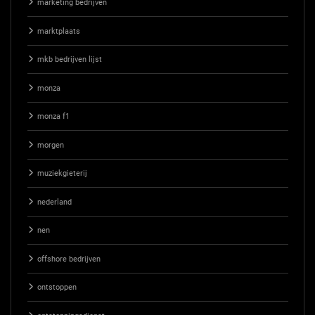
marketing bedrijven
marktplaats
mkb bedrijven lijst
monza
monza f1
morgen
muziekgieterij
nederland
nen
offshore bedrijven
ontstoppen