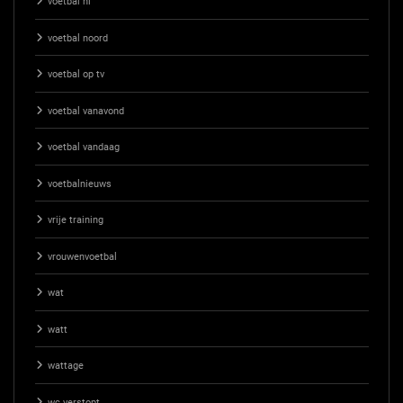
voetbal nl
voetbal noord
voetbal op tv
voetbal vanavond
voetbal vandaag
voetbalnieuws
vrije training
vrouwenvoetbal
wat
watt
wattage
wc verstopt