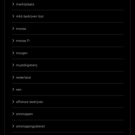
marktplaats
mkb bedrijven lijst
monza
monza f1
morgen
muziekgieterij
nederland
nen
offshore bedrijven
ontstoppen
ontstoppingsdienst