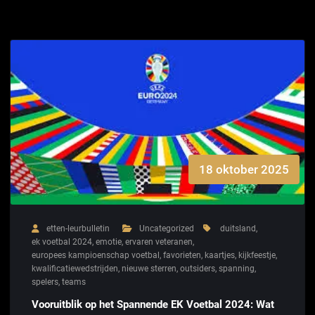
18 oktober 2025
etten-leurbulletin
Uncategorized
duitsland
,
ek voetbal 2024
,
emotie
,
ervaren veteranen
,
europees kampioenschap voetbal
,
favorieten
,
kaartjes
,
kijkfeestje
,
kwalificatiewedstrijden
,
nieuwe sterren
,
outsiders
,
spanning
,
spelers
,
teams
Vooruitblik op het Spannende EK Voetbal 2024: Wat