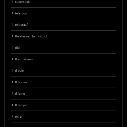
supersaas
telefoon
telegraaf
theater aan het vrijthof
tijd
tl armaturen
tl buis
tl buizen
tl lamp
tl lampen
toilet