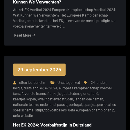
Kunnen We Verwachten?
Artikel: EK Voetbal 2024 Europees Kampioenschap Voetbal 2024:
Wat Kunnen We Verwachten? Het Europees Kampioenschap
Voetbal, beter bekend als het EK, is een van de meest prestigieuze
voetbalevenementen ter wereld.…
Read More
29 september 2025
etten-leurbulletin
Uncategorized
24 landen
,
belgië
,
duitsland
,
ek
,
ek 2024
,
europees kampioenschap voetbal
,
fans
,
favoriete teams
,
frankrijk
,
gaststeden
,
glorie
,
italië
,
kaartjes kopen
,
kwalificatiewedstrijden
,
landen deelnemen
,
nationale teams
,
nederland
,
passie
,
portugal
,
spanje
,
speellocaties
,
speelschema
,
strijd
,
topvoetballers
,
uefa european championship
,
uefa-website
Het EK 2024: Voetbalfestijn in Duitsland