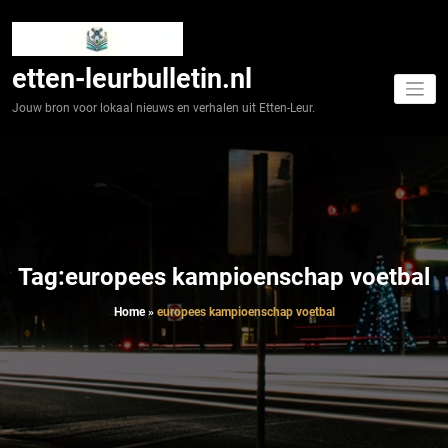
Spring
naar
de
inhoud
etten-leurbulletin.nl
Jouw bron voor lokaal nieuws en verhalen uit Etten-Leur.
Tag:europees kampioenschap voetbal
Home
»
europees kampioenschap voetbal