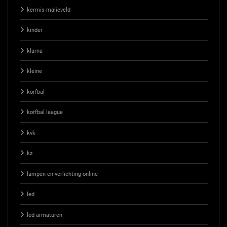
kermis malieveld
kinder
klarna
kleine
korfbal
korfbal league
kvk
kz
lampen en verlichting online
led
led armaturen