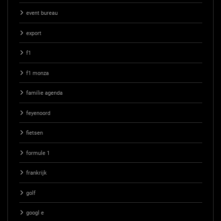
event bureau
export
f1
f1 monza
familie agenda
feyenoord
fietsen
formule 1
frankrijk
golf
googl e