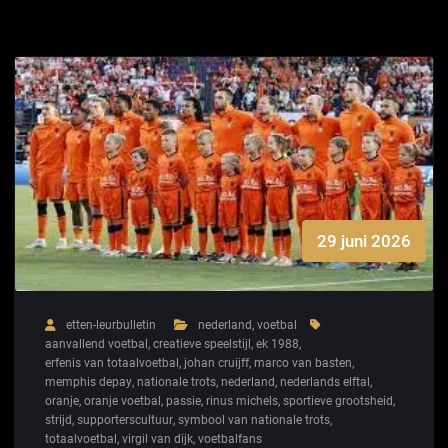
29 juni 2026
etten-leurbulletin
nederland
,
voetbal
aanvallend voetbal
,
creatieve speelstijl
,
ek 1988
,
erfenis van totaalvoetbal
,
johan cruijff
,
marco van basten
,
memphis depay
,
nationale trots
,
nederland
,
nederlands elftal
,
oranje
,
oranje voetbal
,
passie
,
rinus michels
,
sportieve grootsheid
,
strijd
,
supporterscultuur
,
symbool van nationale trots
,
totaalvoetbal
,
virgil van dijk
,
voetbalfans