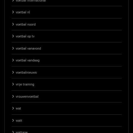
voetbal international
voetbal nl
voetbal noord
voetbal op tv
voetbal vanavond
voetbal vandaag
voetbalnieuws
vrije training
vrouwenvoetbal
wat
watt
wattage