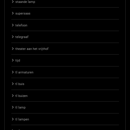
staande lamp
supersaas
telefoon
telegraaf
theater aan het vrijthof
tijd
tl armaturen
tl buis
tl buizen
tl lamp
tl lampen