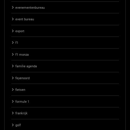
evenementenbureau
event bureau
export
f1
f1 monza
familie agenda
feyenoord
fietsen
formule 1
frankrijk
golf