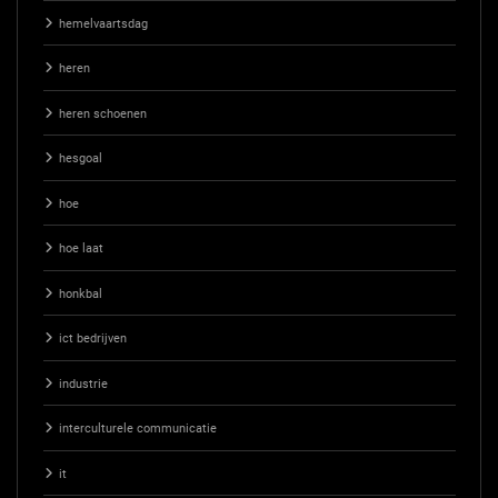
hemelvaartsdag
heren
heren schoenen
hesgoal
hoe
hoe laat
honkbal
ict bedrijven
industrie
interculturele communicatie
it