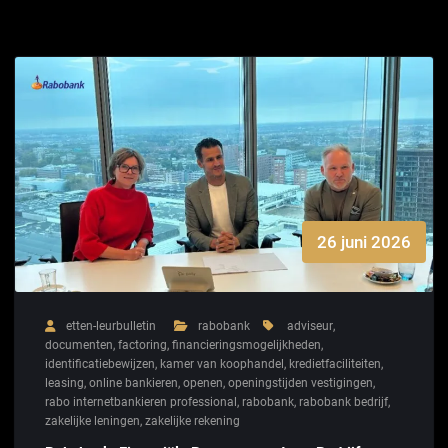
26 juni 2026
etten-leurbulletin
rabobank
adviseur
,
documenten
,
factoring
,
financieringsmogelijkheden
,
identificatiebewijzen
,
kamer van koophandel
,
kredietfaciliteiten
,
leasing
,
online bankieren
,
openen
,
openingstijden vestigingen
,
rabo internetbankieren professional
,
rabobank
,
rabobank bedrijf
,
zakelijke leningen
,
zakelijke rekening