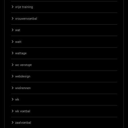
vrije training
vrouwenvoetbal
wat
watt
wattage
wc verstopt
webdesign
wielrennen
wk
wk voetbal
zaalvoetbal