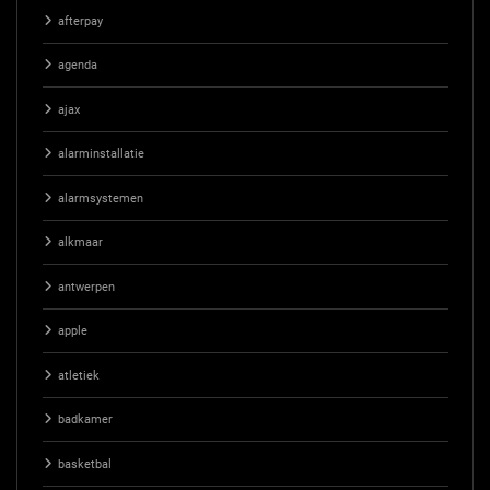
afterpay
agenda
ajax
alarminstallatie
alarmsystemen
alkmaar
antwerpen
apple
atletiek
badkamer
basketbal