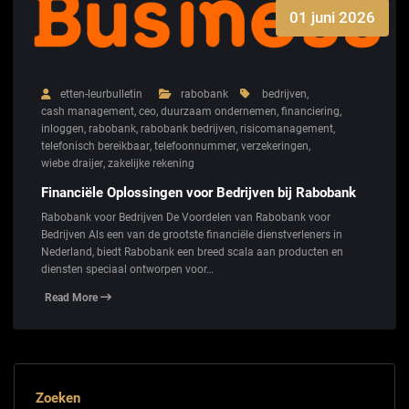
01 juni 2026
etten-leurbulletin
rabobank
bedrijven
,
cash management
,
ceo
,
duurzaam ondernemen
,
financiering
,
inloggen
,
rabobank
,
rabobank bedrijven
,
risicomanagement
,
telefonisch bereikbaar
,
telefoonnummer
,
verzekeringen
,
wiebe draijer
,
zakelijke rekening
Financiële Oplossingen voor Bedrijven bij Rabobank
Rabobank voor Bedrijven De Voordelen van Rabobank voor
Bedrijven Als een van de grootste financiële dienstverleners in
Nederland, biedt Rabobank een breed scala aan producten en
diensten speciaal ontworpen voor…
Read More
Zoeken