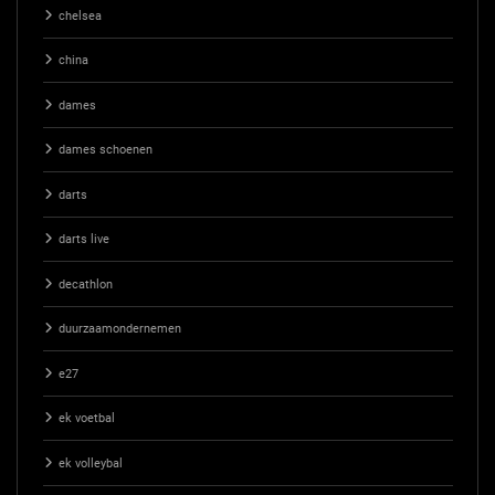
chelsea
china
dames
dames schoenen
darts
darts live
decathlon
duurzaamondernemen
e27
ek voetbal
ek volleybal