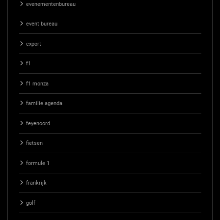
evenementenbureau
event bureau
export
f1
f1 monza
familie agenda
feyenoord
fietsen
formule 1
frankrijk
golf