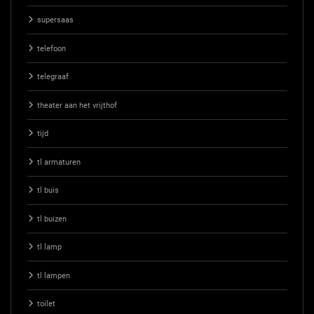
supersaas
telefoon
telegraaf
theater aan het vrijthof
tijd
tl armaturen
tl buis
tl buizen
tl lamp
tl lampen
toilet