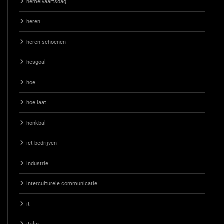
hemelvaartsdag
heren
heren schoenen
hesgoal
hoe
hoe laat
honkbal
ict bedrijven
industrie
interculturele communicatie
it