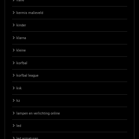
italie
kermis malieveld
kinder
klarna
kleine
korfbal
korfbal league
kvk
kz
lampen en verlichting online
led
led armaturen