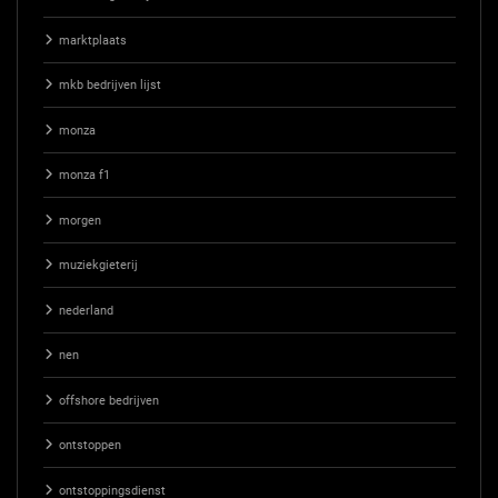
marktplaats
mkb bedrijven lijst
monza
monza f1
morgen
muziekgieterij
nederland
nen
offshore bedrijven
ontstoppen
ontstoppingsdienst