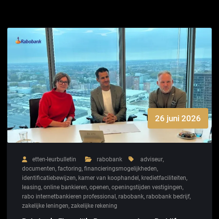
26 juni 2026
etten-leurbulletin
rabobank
adviseur
,
documenten
,
factoring
,
financieringsmogelijkheden
,
identificatiebewijzen
,
kamer van koophandel
,
kredietfaciliteiten
,
leasing
,
online bankieren
,
openen
,
openingstijden vestigingen
,
rabo internetbankieren professional
,
rabobank
,
rabobank bedrijf
,
zakelijke leningen
,
zakelijke rekening