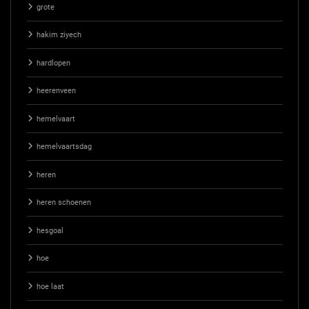
grote
hakim ziyech
hardlopen
heerenveen
hemelvaart
hemelvaartsdag
heren
heren schoenen
hesgoal
hoe
hoe laat