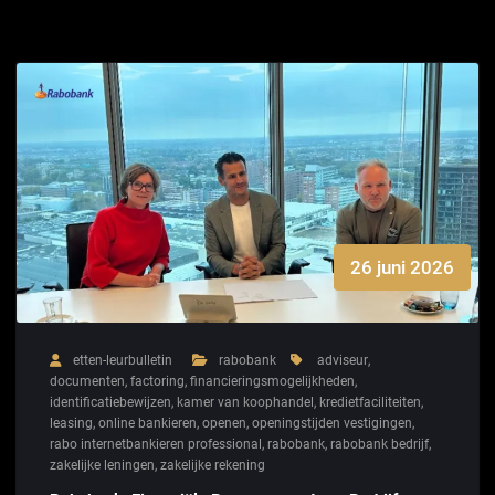
26 juni 2026
etten-leurbulletin
rabobank
adviseur
,
documenten
,
factoring
,
financieringsmogelijkheden
,
identificatiebewijzen
,
kamer van koophandel
,
kredietfaciliteiten
,
leasing
,
online bankieren
,
openen
,
openingstijden vestigingen
,
rabo internetbankieren professional
,
rabobank
,
rabobank bedrijf
,
zakelijke leningen
,
zakelijke rekening