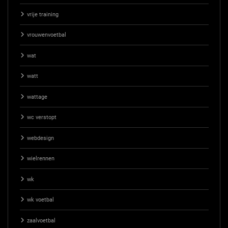
vrije training
vrouwenvoetbal
wat
watt
wattage
wc verstopt
webdesign
wielrennen
wk
wk voetbal
zaalvoetbal