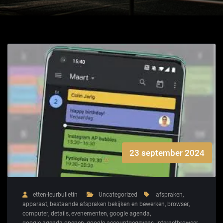
23 september 2024
etten-leurbulletin
Uncategorized
afspraken
,
apparaat
,
bestaande afspraken bekijken en bewerken
,
browser
,
computer
,
details
,
evenementen
,
google agenda
,
google agenda openen
,
google-accountgegevens
,
internetbrowser
,