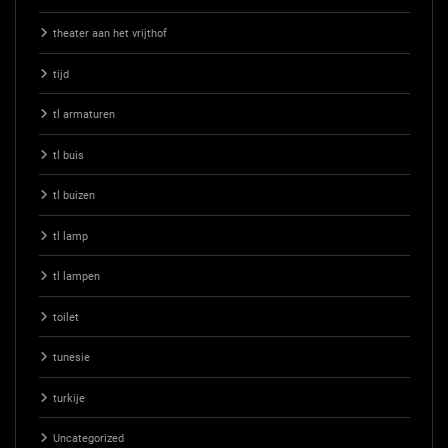
theater aan het vrijthof
tijd
tl armaturen
tl buis
tl buizen
tl lamp
tl lampen
toilet
tunesie
turkije
Uncategorized