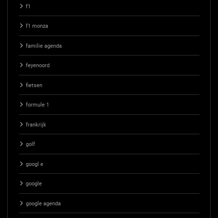
f1
f1 monza
familie agenda
feyenoord
fietsen
formule 1
frankrijk
golf
googl e
google
google agenda