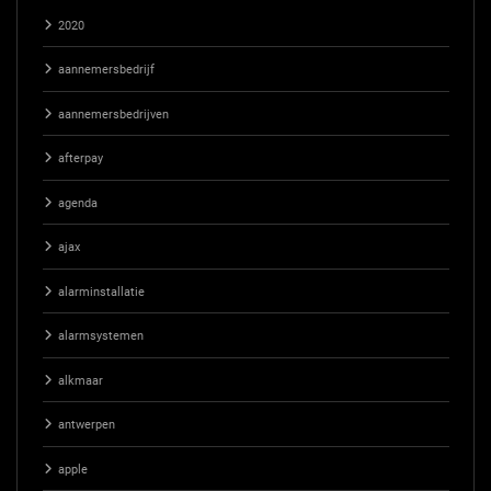
2020
aannemersbedrijf
aannemersbedrijven
afterpay
agenda
ajax
alarminstallatie
alarmsystemen
alkmaar
antwerpen
apple