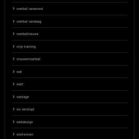
voetbal vanavond
voetbal vandaag
voetbalnieuws
vrije training
vrouwenvoetbal
wat
watt
wattage
wc verstopt
webdesign
wielrennen