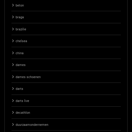
beton
braga
brazilie
chelsea
china
dames
dames schoenen
darts
darts live
decathlon
duurzaamondernemen