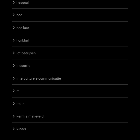
hesgoal
hoe
hoe laat
honkbal
ict bedrijven
industrie
interculturele communicatie
it
italie
kermis malieveld
kinder