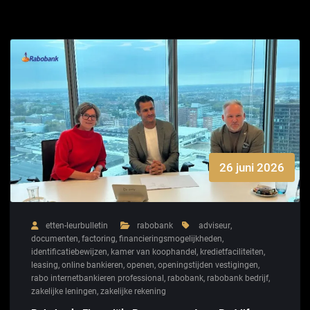
26 juni 2026
etten-leurbulletin
rabobank
adviseur
,
documenten
,
factoring
,
financieringsmogelijkheden
,
identificatiebewijzen
,
kamer van koophandel
,
kredietfaciliteiten
,
leasing
,
online bankieren
,
openen
,
openingstijden vestigingen
,
rabo internetbankieren professional
,
rabobank
,
rabobank bedrijf
,
zakelijke leningen
,
zakelijke rekening