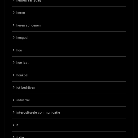
hemelvaartsdag
heren
heren schoenen
hesgoal
hoe
hoe laat
honkbal
ict bedrijven
industrie
interculturele communicatie
it
italie