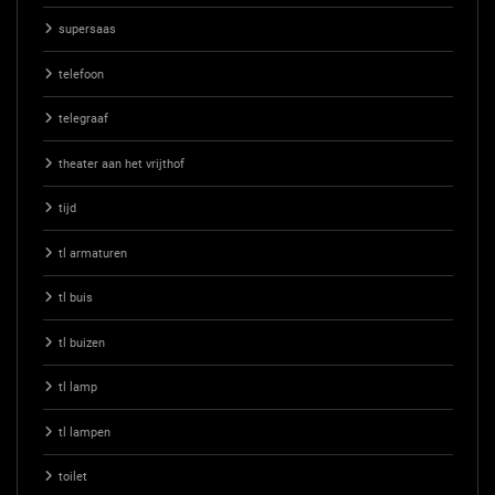
supersaas
telefoon
telegraaf
theater aan het vrijthof
tijd
tl armaturen
tl buis
tl buizen
tl lamp
tl lampen
toilet