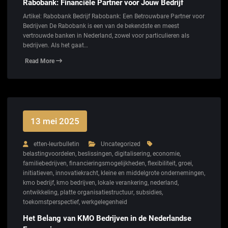
Rabobank: Financiële Partner voor Jouw Bedrijf
Artikel: Rabobank Bedrijf Rabobank: Een Betrouwbare Partner voor
Bedrijven De Rabobank is een van de bekendste en meest
vertrouwde banken in Nederland, zowel voor particulieren als
bedrijven. Als het gaat…
Read More
13 mei 2025
etten-leurbulletin
Uncategorized
belastingvoordelen
,
beslissingen
,
digitalisering
,
economie
,
familiebedrijven
,
financieringsmogelijkheden
,
flexibiliteit
,
groei
,
initiatieven
,
innovatiekracht
,
kleine en middelgrote ondernemingen
,
kmo bedrijf
,
kmo bedrijven
,
lokale verankering
,
nederland
,
ontwikkeling
,
platte organisatiestructuur
,
subsidies
,
toekomstperspectief
,
werkgelegenheid
Het Belang van KMO Bedrijven in de Nederlandse