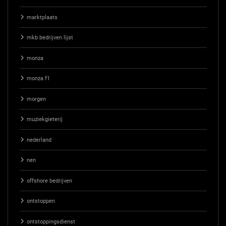
marktplaats
mkb bedrijven lijst
monza
monza f1
morgen
muziekgieterij
nederland
nen
offshore bedrijven
ontstoppen
ontstoppingsdienst