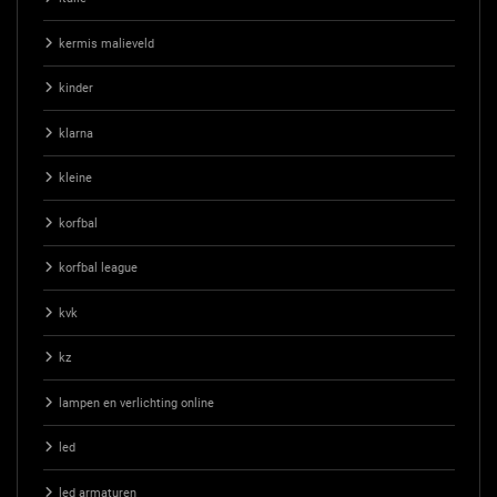
kermis malieveld
kinder
klarna
kleine
korfbal
korfbal league
kvk
kz
lampen en verlichting online
led
led armaturen