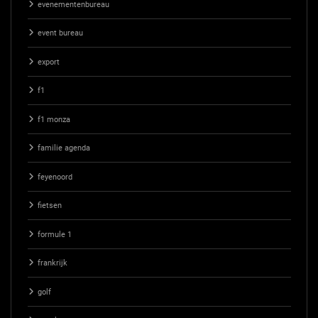
evenementenbureau
event bureau
export
f1
f1 monza
familie agenda
feyenoord
fietsen
formule 1
frankrijk
golf