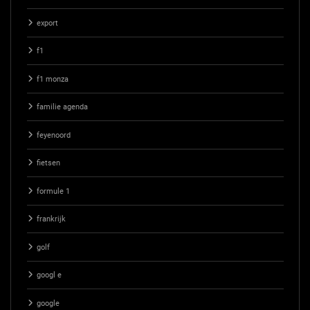
export
f1
f1 monza
familie agenda
feyenoord
fietsen
formule 1
frankrijk
golf
googl e
google