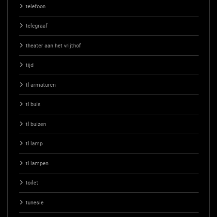
telefoon
telegraaf
theater aan het vrijthof
tijd
tl armaturen
tl buis
tl buizen
tl lamp
tl lampen
toilet
tunesie