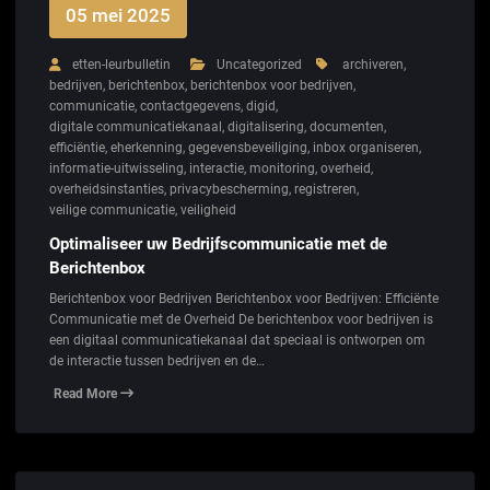
05 mei 2025
etten-leurbulletin
Uncategorized
archiveren
,
bedrijven
,
berichtenbox
,
berichtenbox voor bedrijven
,
communicatie
,
contactgegevens
,
digid
,
digitale communicatiekanaal
,
digitalisering
,
documenten
,
efficiëntie
,
eherkenning
,
gegevensbeveiliging
,
inbox organiseren
,
informatie-uitwisseling
,
interactie
,
monitoring
,
overheid
,
overheidsinstanties
,
privacybescherming
,
registreren
,
veilige communicatie
,
veiligheid
Optimaliseer uw Bedrijfscommunicatie met de
Berichtenbox
Berichtenbox voor Bedrijven Berichtenbox voor Bedrijven: Efficiënte
Communicatie met de Overheid De berichtenbox voor bedrijven is
een digitaal communicatiekanaal dat speciaal is ontworpen om
de interactie tussen bedrijven en de…
Read More