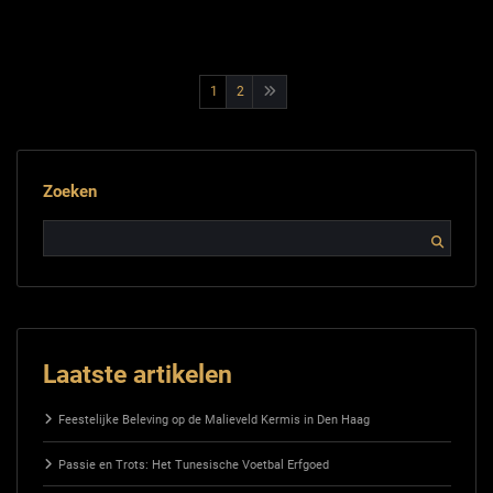
Berichtnavigatie
1
2
Zoeken
Laatste artikelen
Feestelijke Beleving op de Malieveld Kermis in Den Haag
Passie en Trots: Het Tunesische Voetbal Erfgoed