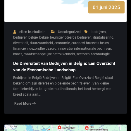
01 juni 2025
etten-leurbulletin
Uncategorized
bedrijven
,
bedrijven belgië
,
belgië
,
beursgenoteerde bedrijven
,
digitalisering
,
diversiteit
,
duurzaamheid
,
economie
,
euronext brussels-beurs
,
financiën
,
gezondheidszorg
,
innovatie
,
internationale bedrijven
,
kmo's
,
maatschappelijke betrokkenheid
,
sectoren
,
technologie
De Diversiteit van Bedrijven in België: Een Overzicht
van de Economische Landschap
Bedrijven in België Bedrijven in België: Een Overzicht België staat
bekend om zijn diverse en bloeiende bedrijfsleven. Van kleine
familiebedrijven tot grote multinationals, het land herbergt een
breed scala aan…
Read More