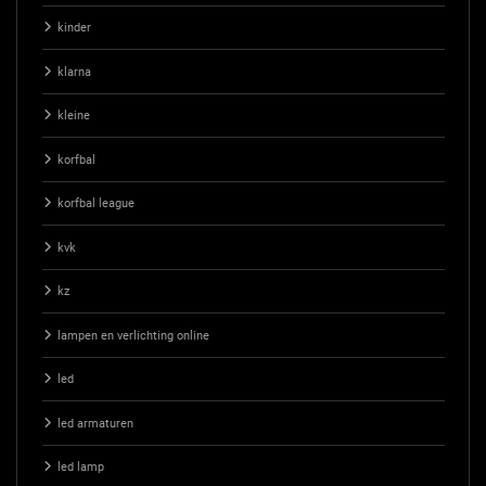
kinder
klarna
kleine
korfbal
korfbal league
kvk
kz
lampen en verlichting online
led
led armaturen
led lamp