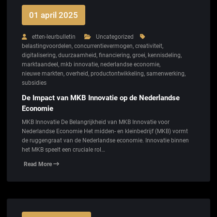
01 april 2025
etten-leurbulletin
Uncategorized
belastingvoordelen
,
concurrentievermogen
,
creativiteit
,
digitalisering
,
duurzaamheid
,
financiering
,
groei
,
kennisdeling
,
marktaandeel
,
mkb innovatie
,
nederlandse economie
,
nieuwe markten
,
overheid
,
productontwikkeling
,
samenwerking
,
subsidies
De Impact van MKB Innovatie op de Nederlandse
Economie
MKB Innovatie De Belangrijkheid van MKB Innovatie voor
Nederlandse Economie Het midden- en kleinbedrijf (MKB) vormt
de ruggengraat van de Nederlandse economie. Innovatie binnen
het MKB speelt een cruciale rol…
Read More