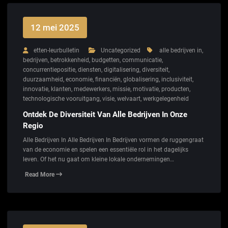
12 mei 2025
etten-leurbulletin
Uncategorized
alle bedrijven in
,
bedrijven
,
betrokkenheid
,
budgetten
,
communicatie
,
concurrentiepositie
,
diensten
,
digitalisering
,
diversiteit
,
duurzaamheid
,
economie
,
financiën
,
globalisering
,
inclusiviteit
,
innovatie
,
klanten
,
medewerkers
,
missie
,
motivatie
,
producten
,
technologische vooruitgang
,
visie
,
welvaart
,
werkgelegenheid
Ontdek De Diversiteit Van Alle Bedrijven In Onze
Regio
Alle Bedrijven In Alle Bedrijven In Bedrijven vormen de ruggengraat
van de economie en spelen een essentiële rol in het dagelijks
leven. Of het nu gaat om kleine lokale ondernemingen…
Read More