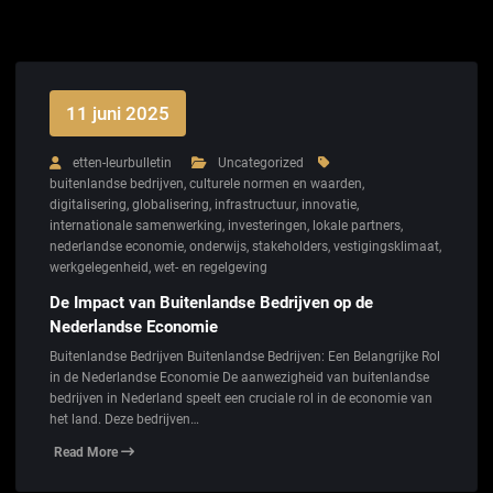
11 juni 2025
etten-leurbulletin
Uncategorized
buitenlandse bedrijven
,
culturele normen en waarden
,
digitalisering
,
globalisering
,
infrastructuur
,
innovatie
,
internationale samenwerking
,
investeringen
,
lokale partners
,
nederlandse economie
,
onderwijs
,
stakeholders
,
vestigingsklimaat
,
werkgelegenheid
,
wet- en regelgeving
De Impact van Buitenlandse Bedrijven op de
Nederlandse Economie
Buitenlandse Bedrijven Buitenlandse Bedrijven: Een Belangrijke Rol
in de Nederlandse Economie De aanwezigheid van buitenlandse
bedrijven in Nederland speelt een cruciale rol in de economie van
het land. Deze bedrijven…
Read More