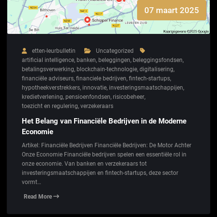
07 maart 2025
etten-leurbulletin
Uncategorized
artificial intelligence
,
banken
,
beleggingen
,
beleggingsfondsen
,
betalingsverwerking
,
blockchain-technologie
,
digitalisering
,
financiële adviseurs
,
financiele bedrijven
,
fintech-startups
,
hypotheekverstrekkers
,
innovatie
,
investeringsmaatschappijen
,
kredietverlening
,
pensioenfondsen
,
risicobeheer
,
toezicht en regulering
,
verzekeraars
Het Belang van Financiële Bedrijven in de Moderne
Economie
Artikel: Financiële Bedrijven Financiële Bedrijven: De Motor Achter
Onze Economie Financiële bedrijven spelen een essentiële rol in
onze economie. Van banken en verzekeraars tot
investeringsmaatschappijen en fintech-startups, deze sector
vormt…
Read More