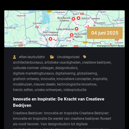
04 juni 2025
etten-leurbulletin
Uncategorized
architectenbureaus
,
artistieke vaardigheden
,
creatieve bedrijven
,
culturele normen uitdagen
,
designstudio's
,
digitale marketingbureaus
,
digitalisering
,
globalisering
,
grafisch ontwerp
,
innovatie
,
innovatieve concepten
,
inspiratie
,
modehuizen
,
nieuwe ideeën
,
technologische knowhow
,
trends zetten
,
unieke ontwerpen
,
videoproductie
Innovatie en Inspiratie: De Kracht van Creatieve
Bedrijven
Creatieve Bedrijven: Innovatie en Inspiratie Creatieve Bedrijven:
Innovatie en Inspiratie De wereld van creatieve bedrijven floreert
als nooit tevoren. Van designstudio's tot digitale