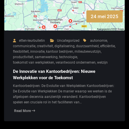
24 mei 2025
etten-leurbulletin
Uncategorized
autonomie
,
communicatie
,
creativiteit
,
digitalisering
,
duurzaamheid
,
efficiëntie
,
flexibiliteit
,
innovatie
,
kantoor bedrijven
,
milieubewustzijn
,
productiviteit
,
samenwerking
,
technologie
,
toekomst van werkplekken
,
verantwoord ondernemen
,
welzijn
De Innovatie van Kantoorbedrijven: Nieuwe
Werkplekken voor de Toekomst
Kantoorbedrijven: De Evolutie van Werkplekken Kantoorbedrijven:
De Evolutie van Werkplekken De manier waarop we werken is de
afgelopen decennia aanzienlijk veranderd. Kantoorbedrijven
spelen een cruciale rol in het faciliteren van…
Read More