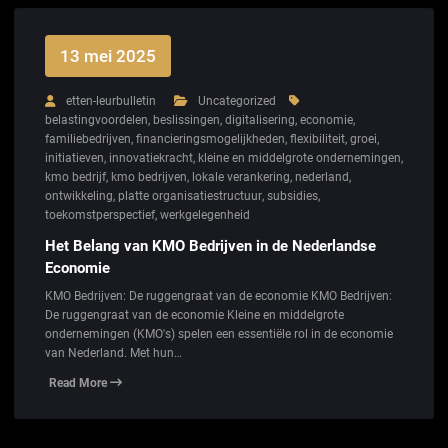
13 mei 2025
etten-leurbulletin
Uncategorized
belastingvoordelen
,
beslissingen
,
digitalisering
,
economie
,
familiebedrijven
,
financieringsmogelijkheden
,
flexibiliteit
,
groei
,
initiatieven
,
innovatiekracht
,
kleine en middelgrote ondernemingen
,
kmo bedrijf
,
kmo bedrijven
,
lokale verankering
,
nederland
,
ontwikkeling
,
platte organisatiestructuur
,
subsidies
,
toekomstperspectief
,
werkgelegenheid
Het Belang van KMO Bedrijven in de Nederlandse
Economie
KMO Bedrijven: De ruggengraat van de economie KMO Bedrijven:
De ruggengraat van de economie Kleine en middelgrote
ondernemingen (KMO's) spelen een essentiële rol in de economie
van Nederland. Met hun…
Read More