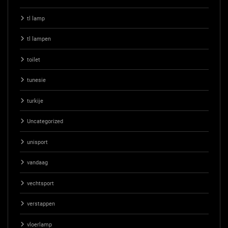
tl lamp
tl lampen
toilet
tunesie
turkije
Uncategorized
unisport
vandaag
vechtsport
verstappen
vloerlamp