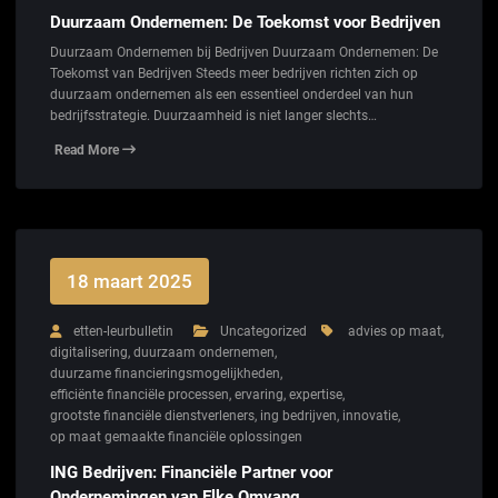
Duurzaam Ondernemen: De Toekomst voor Bedrijven
Duurzaam Ondernemen bij Bedrijven Duurzaam Ondernemen: De
Toekomst van Bedrijven Steeds meer bedrijven richten zich op
duurzaam ondernemen als een essentieel onderdeel van hun
bedrijfsstrategie. Duurzaamheid is niet langer slechts…
Read More
18 maart 2025
etten-leurbulletin
Uncategorized
advies op maat
,
digitalisering
,
duurzaam ondernemen
,
duurzame financieringsmogelijkheden
,
efficiënte financiële processen
,
ervaring
,
expertise
,
grootste financiële dienstverleners
,
ing bedrijven
,
innovatie
,
op maat gemaakte financiële oplossingen
ING Bedrijven: Financiële Partner voor
Ondernemingen van Elke Omvang