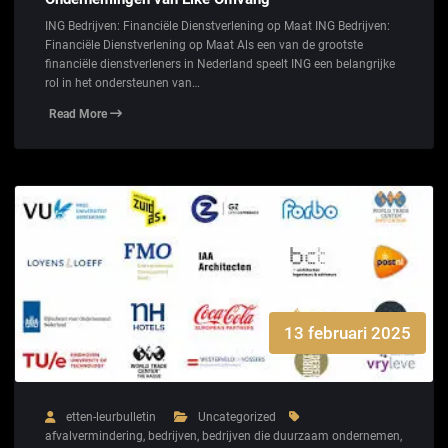
ING Bedrijven: Financiële Dienstverlening op Maat ING Bedrijven:
Financiële Dienstverlening op Maat Als een van de grootste
financiële dienstverleners in Nederland speelt ING een belangrijke
rol in het ondersteunen van…
Read More
13 februari 2025
etten-leurbulletin
Uncategorized
afvalvermindering
,
bedrijven
,
bedrijven die duurzaam ondernemen
,