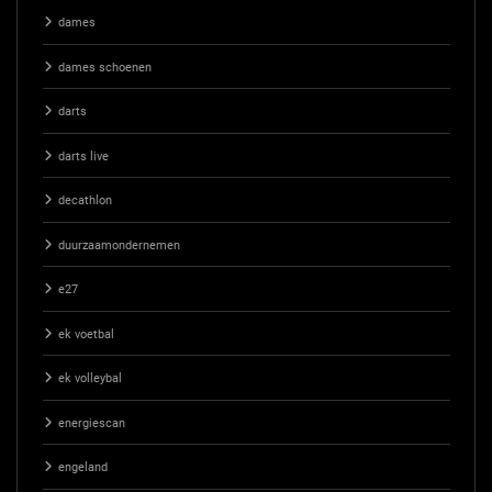
dames
dames schoenen
darts
darts live
decathlon
duurzaamondernemen
e27
ek voetbal
ek volleybal
energiescan
engeland