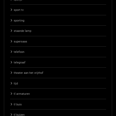
sport tv
sporting
staande lamp
supersaas
telefoon
telegraaf
theater aan het vrijthof
tijd
tl armaturen
tl buis
tl buizen