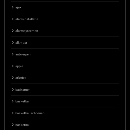
ajax
alarminstallatie
alarmsystemen
alkmaar
antwerpen
apple
atletiek
badkamer
basketbal
basketbal schoenen
basketball