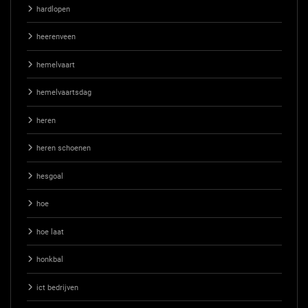
hardlopen
heerenveen
hemelvaart
hemelvaartsdag
heren
heren schoenen
hesgoal
hoe
hoe laat
honkbal
ict bedrijven