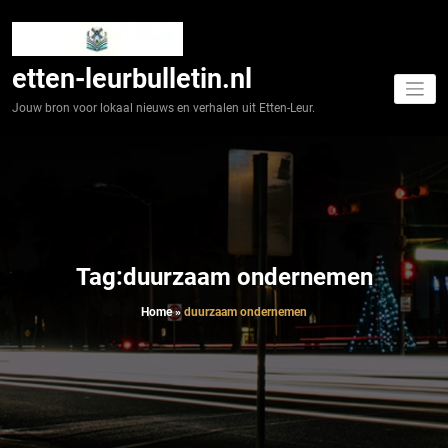
Spring
naar
de
inhoud
etten-leurbulletin.nl
Jouw bron voor lokaal nieuws en verhalen uit Etten-Leur.
Tag:duurzaam ondernemen
Home
»
duurzaam ondernemen