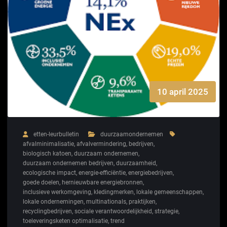
10 april 2025
etten-leurbulletin
duurzaamondernemen
afvalminimalisatie
,
afvalvermindering
,
bedrijven
,
biologisch katoen
,
duurzaam ondernemen
,
duurzaam ondernemen bedrijven
,
duurzaamheid
,
ecologische impact
,
energie-efficiëntie
,
energiebedrijven
,
goede doelen
,
hernieuwbare energiebronnen
,
inclusieve werkomgeving
,
kledingmerken
,
lokale gemeenschappen
,
lokale ondernemingen
,
multinationals
,
praktijken
,
recyclingbedrijven
,
sociale verantwoordelijkheid
,
strategie
,
toeleveringsketen optimalisatie
,
trend