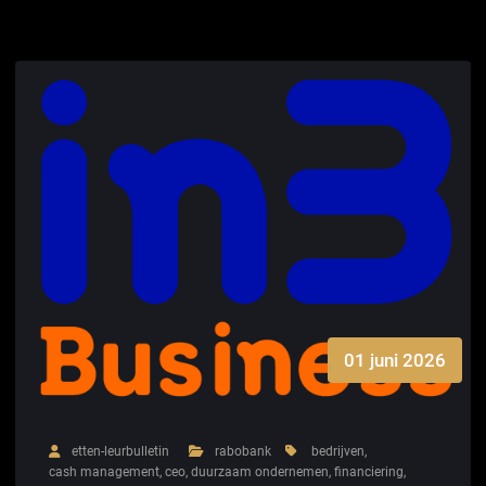
01 juni 2026
etten-leurbulletin
rabobank
bedrijven
,
cash management
,
ceo
,
duurzaam ondernemen
,
financiering
,