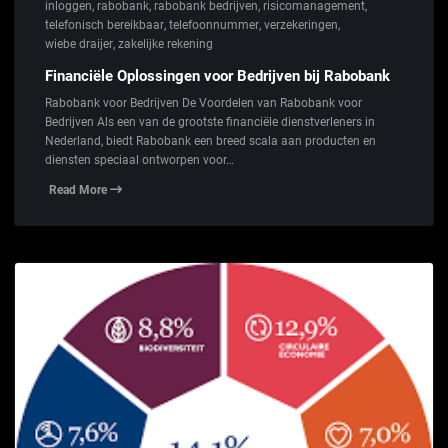
inloggen
,
rabobank
,
rabobank bedrijven
,
risicomanagement
,
telefonisch bereikbaar
,
telefoonnummer
,
verzekeringen
,
wiebe draijer
,
zakelijke rekening
Financiële Oplossingen voor Bedrijven bij Rabobank
Rabobank voor Bedrijven De Voordelen van Rabobank voor
Bedrijven Als een van de grootste financiële dienstverleners in
Nederland, biedt Rabobank een breed scala aan producten en
diensten speciaal ontworpen voor…
Read More