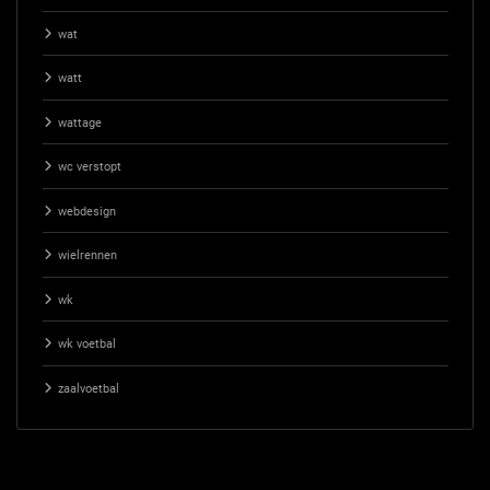
wat
watt
wattage
wc verstopt
webdesign
wielrennen
wk
wk voetbal
zaalvoetbal