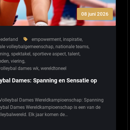
08 juni 2026
ederland
empowerment
,
inspiratie
,
nale volleybalgemeenschap
,
nationale teams
,
ning
,
spektakel
,
sportieve aspect
,
talent
,
eden
,
viering
,
volleybal dames wk
,
wereldtoneel
ybal Dames: Spanning en Sensatie op
Volleybal Dames Wereldkampioenschap: Spanning
lleybal Dames Wereldkampioenschap is een van de
lleybalwereld. Elk jaar komen de…