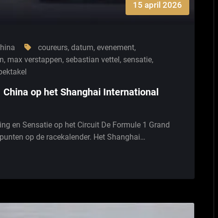
15 april 2026
china
coureurs
,
datum
,
evenement
,
on
,
max verstappen
,
sebastian vettel
,
sensatie
,
pektakel
 China op het Shanghai International
ng en Sensatie op het Circuit De Formule 1 Grand
tepunten op de racekalender. Het Shanghai…