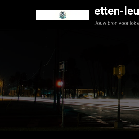
Spring
etten-leu
naar
de
Jouw bron voor lokaa
inhoud