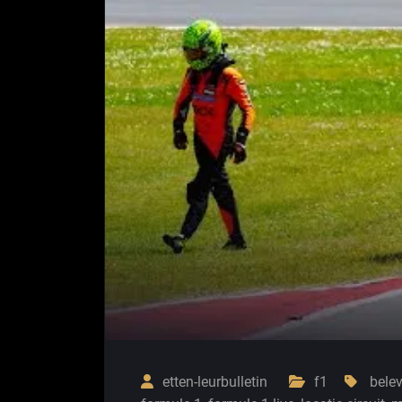
etten-leurbulletin
f1
bele