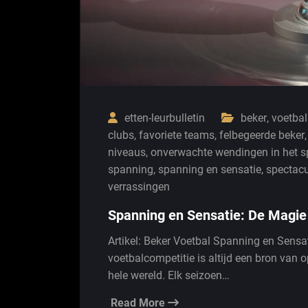
etten-leurbulletin
beker
,
voetbal
clubs
,
favoriete teams
,
felbegeerde beker
niveaus
,
onverwachte wendingen in het s
spanning
,
spanning en sensatie
,
spectacu
verrassingen
Spanning en Sensatie: De Magie
Artikel: Beker Voetbal Spanning en Sensa
voetbalcompetitie is altijd een bron van
hele wereld. Elk seizoen…
Read More