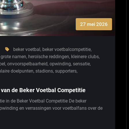
27 mei 2026
beker voetbal
,
beker voetbalcompetitie
,
,
grote namen
,
heroïsche reddingen
,
kleinere clubs
,
pel
,
onvoorspelbaarheid
,
opwinding
,
sensatie
,
laire doelpunten
,
stadions
,
supporters
,
 van de Beker Voetbal Competitie
tie in de Beker Voetbal Competitie De beker
 opwinding en verrassingen voor voetbalfans over de