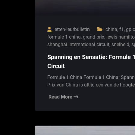
etten-leurbulletin
china
,
f1
,
gp 
formule 1 china
,
grand prix
,
lewis hamilt
shanghai international circuit
,
snelheid
,
s
Spanning en Sensatie: Formule 1
Circuit
Formule 1 China Formule 1 China: Spanni
Prix van China is altijd een van de hoog
Read More