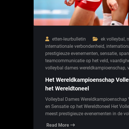
etten-leurbulletin
ek volleybal
,
n
internationale verbondenheid
,
internatio
prestigieuze evenementen
,
sensatie
,
span
teamcommunicatie op het veld
,
vaardigh
volleybal dames wereldkampioenschap
,
Het Wereldkampioenschap Volle
het Wereldtoneel
Volleybal Dames Wereldkampioenschap 
en Sensatie op het Wereldtoneel Het Vo
meest prestigieuze evenementen in de vo
Read More