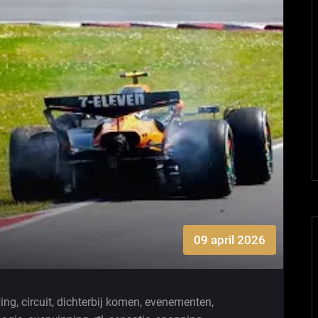
09 april 2026
ving
,
circuit
,
dichterbij komen
,
evenementen
,