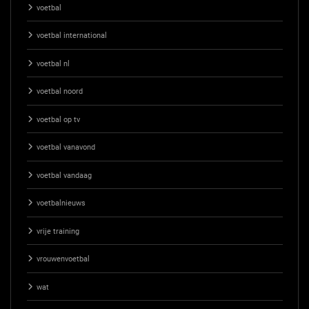
voetbal
voetbal international
voetbal nl
voetbal noord
voetbal op tv
voetbal vanavond
voetbal vandaag
voetbalnieuws
vrije training
vrouwenvoetbal
wat