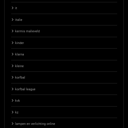
it
italie
kermis malieveld
kinder
klarna
kleine
korfbal
korfbal league
kvk
kz
lampen en verlichting online