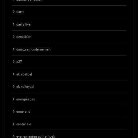
darts
darts live
decathlon
duurzaamondernemen
e27
ek voetbal
ek volleybal
energiescan
engeland
eredivisie
evenementen achterhoek