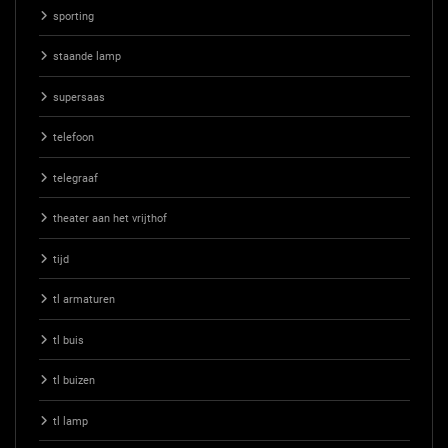
sporting
staande lamp
supersaas
telefoon
telegraaf
theater aan het vrijthof
tijd
tl armaturen
tl buis
tl buizen
tl lamp