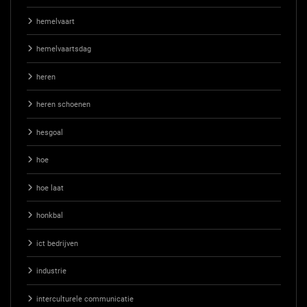
hemelvaart
hemelvaartsdag
heren
heren schoenen
hesgoal
hoe
hoe laat
honkbal
ict bedrijven
industrie
interculturele communicatie