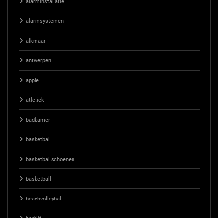
alarminstallatie
alarmsystemen
alkmaar
antwerpen
apple
atletiek
badkamer
basketbal
basketbal schoenen
basketball
beachvolleybal