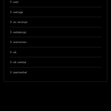
watt
wattage
wc verstopt
webdesign
wielrennen
wk
wk voetbal
zaalvoetbal