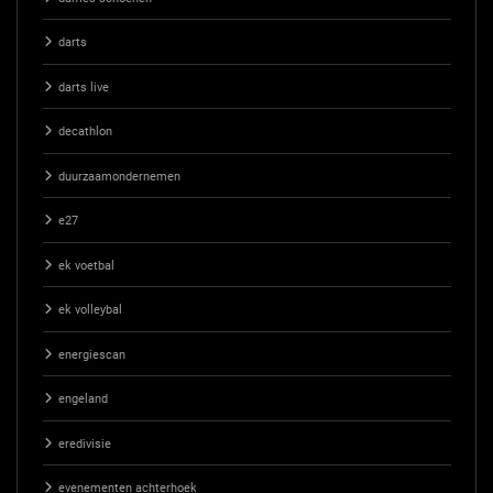
darts
darts live
decathlon
duurzaamondernemen
e27
ek voetbal
ek volleybal
energiescan
engeland
eredivisie
evenementen achterhoek