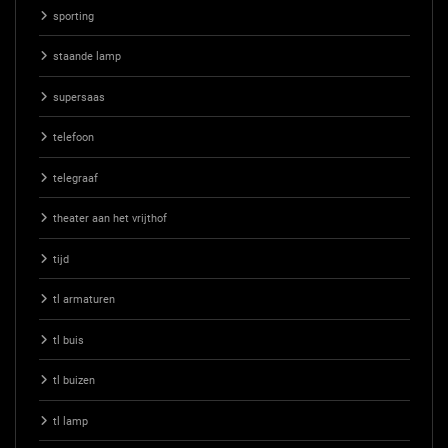
sporting
staande lamp
supersaas
telefoon
telegraaf
theater aan het vrijthof
tijd
tl armaturen
tl buis
tl buizen
tl lamp