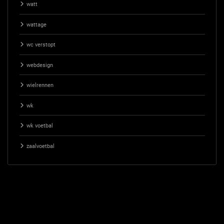
watt
wattage
wc verstopt
webdesign
wielrennen
wk
wk voetbal
zaalvoetbal