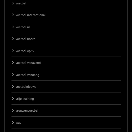
voetbal
voetbal international
voetbal nl
voetbal noord
voetbal op tv
voetbal vanavond
voetbal vandaag
voetbalnieuws
vrije training
vrouwenvoetbal
wat