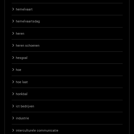
hemelvaart
hemelvaartsdag
heren
heren schoenen
hesgoal
hoe
hoe laat
honkbal
ict bedrijven
industrie
interculturele communicatie