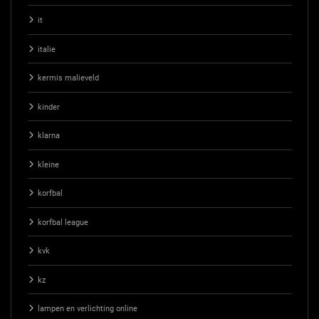
it
italie
kermis malieveld
kinder
klarna
kleine
korfbal
korfbal league
kvk
kz
lampen en verlichting online