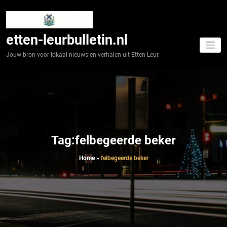
Spring
naar
de
inhoud
etten-leurbulletin.nl
Jouw bron voor lokaal nieuws en verhalen uit Etten-Leur.
Tag:felbegeerde beker
Home
»
felbegeerde beker