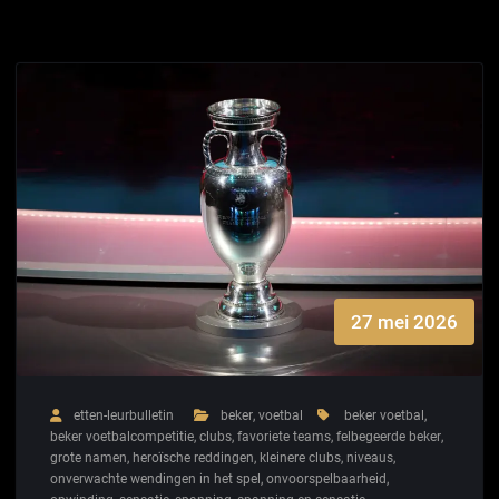
27 mei 2026
etten-leurbulletin
beker
,
voetbal
beker voetbal
,
beker voetbalcompetitie
,
clubs
,
favoriete teams
,
felbegeerde beker
,
grote namen
,
heroïsche reddingen
,
kleinere clubs
,
niveaus
,
onverwachte wendingen in het spel
,
onvoorspelbaarheid
,