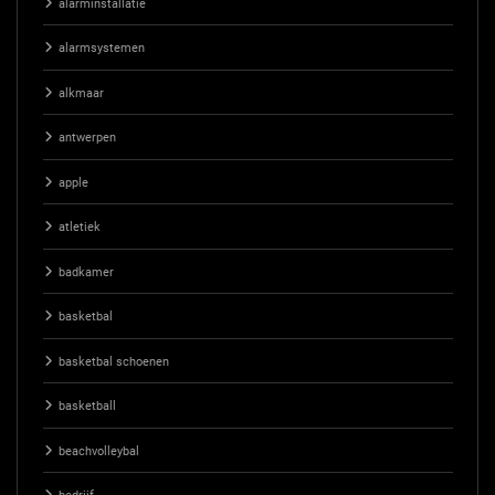
alarminstallatie
alarmsystemen
alkmaar
antwerpen
apple
atletiek
badkamer
basketbal
basketbal schoenen
basketball
beachvolleybal