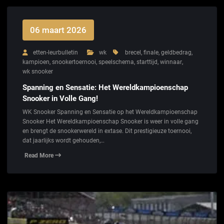
06 maart 2026
etten-leurbulletin
wk
brecel
,
finale
,
geldbedrag
,
kampioen
,
snookertoernooi
,
speelschema
,
starttijd
,
winnaar
,
wk snooker
Spanning en Sensatie: Het Wereldkampioenschap
Snooker in Volle Gang!
WK Snooker Spanning en Sensatie op het Wereldkampioenschap
Snooker Het Wereldkampioenschap Snooker is weer in volle gang
en brengt de snookerwereld in extase. Dit prestigieuze toernooi,
dat jaarlijks wordt gehouden,…
Read More