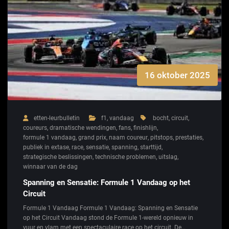
16 oktober 2025
etten-leurbulletin
f1
,
vandaag
bocht
,
circuit
,
coureurs
,
dramatische wendingen
,
fans
,
finishlijn
,
formule 1 vandaag
,
grand prix
,
naam coureur
,
pitstops
,
prestaties
,
publiek in extase
,
race
,
sensatie
,
spanning
,
starttijd
,
strategische beslissingen
,
technische problemen
,
uitslag
,
winnaar van de dag
Spanning en Sensatie: Formule 1 Vandaag op het
Circuit
Formule 1 Vandaag Formule 1 Vandaag: Spanning en Sensatie
op het Circuit Vandaag stond de Formule 1-wereld opnieuw in
vuur en vlam met een spectaculaire race op het circuit. De…