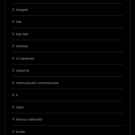
hesgoal
hoe
hoe laat
honkbal
ict bedrijven
industrie
interculturele communicatie
it
italie
kermis malieveld
kinder