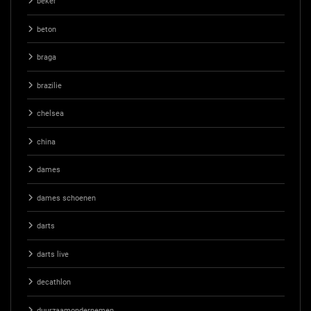
beker
beton
braga
brazilie
chelsea
china
dames
dames schoenen
darts
darts live
decathlon
duurzaamondernemen