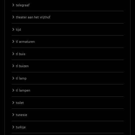
telegraaf
theater aan het vrijthof
tijd
tl armaturen
tl buis
tl buizen
tl lamp
tl lampen
toilet
tunesie
turkije