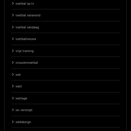
voetbal op tv
voetbal vanavond
voetbal vandaag
voetbalnieuws
vrije training
vrouwenvoetbal
wat
watt
wattage
wc verstopt
webdesign