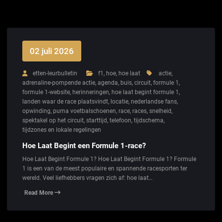
02 juli 2026
etten-leurbulletin
f1
,
hoe
,
hoe laat
actie
,
adrenaline-pompende actie
,
agenda
,
buis
,
circuit
,
formule 1
,
formule 1-website
,
herinneringen
,
hoe laat begint formule 1
,
landen waar de race plaatsvindt
,
locatie
,
nederlandse fans
,
opwinding
,
puma voetbalschoenen
,
race
,
races
,
snelheid
,
spektakel op het circuit
,
starttijd
,
telefoon
,
tijdschema
,
tijdzones en lokale regelingen
Hoe Laat Begint een Formule 1-race?
Hoe Laat Begint Formule 1? Hoe Laat Begint Formule 1? Formule
1 is een van de meest populaire en spannende racesporten ter
wereld. Veel liefhebbers vragen zich af: hoe laat…
Read More