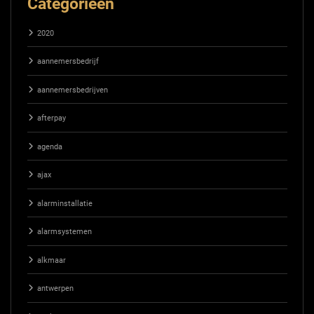
Categorieën
2020
aannemersbedrijf
aannemersbedrijven
afterpay
agenda
ajax
alarminstallatie
alarmsystemen
alkmaar
antwerpen