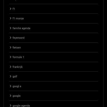
f1
f1 monza
familie agenda
feyenoord
fietsen
formule 1
frankrijk
golf
googl e
google
google agenda