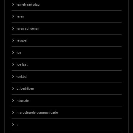
hemelvaartsdag
heren
heren schoenen
hesgoal
hoe
hoe laat
honkbal
ict bedrijven
industrie
interculturele communicatie
it