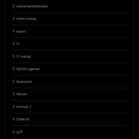
evenementenbureau
event bureau
export
f1
f1 monza
familie agenda
feyenoord
fietsen
formule 1
frankrijk
golf