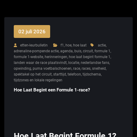
02 juli 2026
etten-leurbulletin
f1
,
hoe
,
hoe laat
actie
,
adrenaline-pompende actie
,
agenda
,
buis
,
circuit
,
formule 1
,
formule 1-website
,
herinneringen
,
hoe laat begint formule 1
,
landen waar de race plaatsvindt
,
locatie
,
nederlandse fans
,
opwinding
,
puma voetbalschoenen
,
race
,
races
,
snelheid
,
spektakel op het circuit
,
starttijd
,
telefoon
,
tijdschema
,
tijdzones en lokale regelingen
Hoe Laat Begint een Formule 1-race?
Hoe Laat Begint Formule 1?