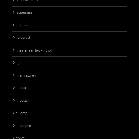
staande lamp
supersaas
telefoon
telegraaf
theater aan het vrijthof
tijd
tl armaturen
tl buis
tl buizen
tl lamp
tl lampen
toilet