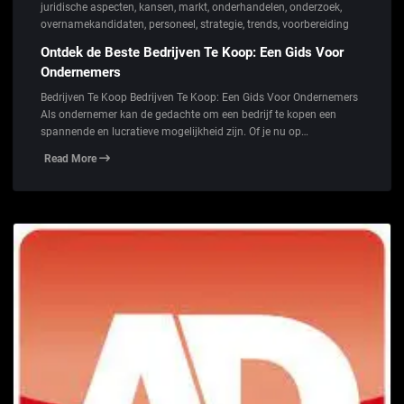
juridische aspecten
,
kansen
,
markt
,
onderhandelen
,
onderzoek
,
overnamekandidaten
,
personeel
,
strategie
,
trends
,
voorbereiding
Ontdek de Beste Bedrijven Te Koop: Een Gids Voor
Ondernemers
Bedrijven Te Koop Bedrijven Te Koop: Een Gids Voor Ondernemers
Als ondernemer kan de gedachte om een bedrijf te kopen een
spannende en lucratieve mogelijkheid zijn. Of je nu op…
Read More