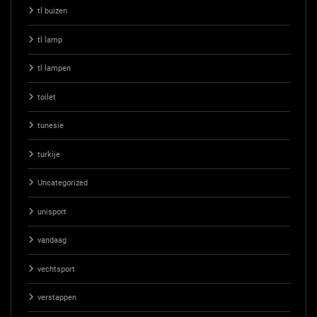
tl buizen
tl lamp
tl lampen
toilet
tunesie
turkije
Uncategorized
unisport
vandaag
vechtsport
verstappen