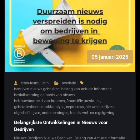
05 januari 2025
etten-leurbulletin
overheid
bedrijven nieuws gebruiken
,
belang van actuele informatie
,
besluitvorming op basis van nieuws
,
betrouwbaarheid van bronnen
,
financiële prestaties
,
gebeurtenissen
,
marktanalyse
,
nepnieuws
,
nieuws bedrijven
,
objectief blijven
,
ondernemingen
,
trends
,
wet- en regelgeving
Belangrijkste Ontwikkelingen in Nieuws voor
Bedrijven
Nieuws Bedrijven Nieuws Bedrijven: Belang van Actuele Informatie