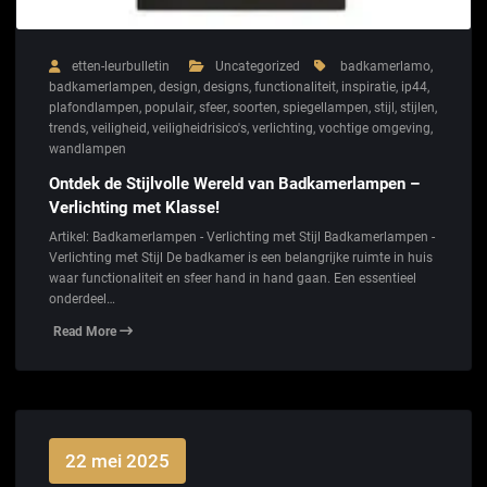
etten-leurbulletin
Uncategorized
badkamerlamo
,
badkamerlampen
,
design
,
designs
,
functionaliteit
,
inspiratie
,
ip44
,
plafondlampen
,
populair
,
sfeer
,
soorten
,
spiegellampen
,
stijl
,
stijlen
,
trends
,
veiligheid
,
veiligheidrisico's
,
verlichting
,
vochtige omgeving
,
wandlampen
Ontdek de Stijlvolle Wereld van Badkamerlampen –
Verlichting met Klasse!
Artikel: Badkamerlampen - Verlichting met Stijl Badkamerlampen -
Verlichting met Stijl De badkamer is een belangrijke ruimte in huis
waar functionaliteit en sfeer hand in hand gaan. Een essentieel
onderdeel…
Read More
22 mei 2025