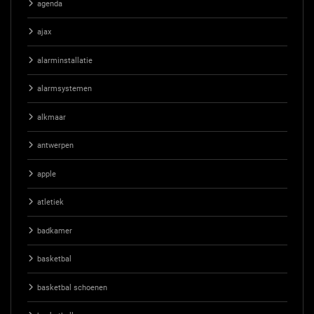
agenda
ajax
alarminstallatie
alarmsystemen
alkmaar
antwerpen
apple
atletiek
badkamer
basketbal
basketbal schoenen