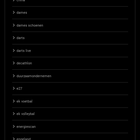
china
dames
dames schoenen
darts
darts live
decathlon
duurzaamondernemen
e27
ek voetbal
ek volleybal
energiescan
engeland