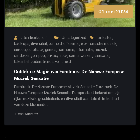
01 mei 2024
etten-leurbulletin
Uncategorized
artiesten
,
back-ups
,
diversiteit
,
eenheid
,
efficiëntie
,
elektronische muziek
,
europa
,
eurotrack
,
genres
,
harmonie
,
informatie
,
muziek
,
ontdekkingen
,
pop
,
privacy
,
rock
,
samenwerking
,
sensatie
,
taken bijhouden
,
trends
,
veiligheid
Ontdek de Magie van Eurotrack: De Nieuwe Europese
Muziek Sensatie
Eurotrack: De Nieuwe Europese Muziek Sensatie Eurotrack: De
Nieuwe Europese Muziek Sensatie Europa staat bekend om zijn
rijke muzikale geschiedenis en diversiteit aan talent. In het hart
van deze bloeiende…
Read More