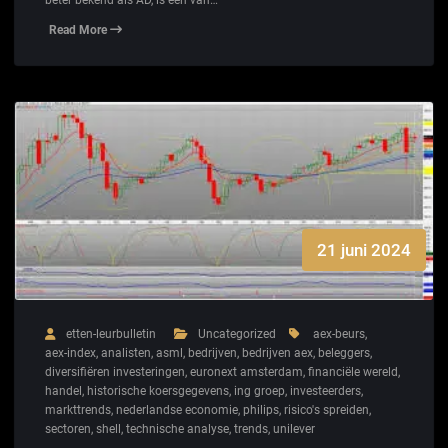
Read More
21 juni 2024
etten-leurbulletin
Uncategorized
aex-beurs
,
aex-index
,
analisten
,
asml
,
bedrijven
,
bedrijven aex
,
beleggers
,
diversifiëren investeringen
,
euronext amsterdam
,
financiële wereld
,
handel
,
historische koersgegevens
,
ing groep
,
investeerders
,
markttrends
,
nederlandse economie
,
philips
,
risico's spreiden
,
sectoren
,
shell
,
technische analyse
,
trends
,
unilever