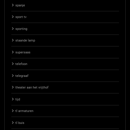
spanje
sport tv
sporting
staande lamp
supersaas
telefoon
telegraaf
theater aan het vrijthof
tijd
tl armaturen
tl buis