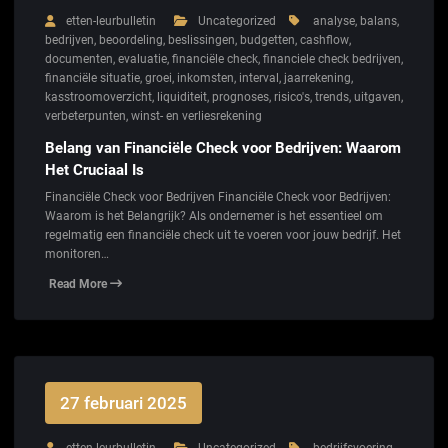
etten-leurbulletin
Uncategorized
analyse
,
balans
,
bedrijven
,
beoordeling
,
beslissingen
,
budgetten
,
cashflow
,
documenten
,
evaluatie
,
financiële check
,
financiele check bedrijven
,
financiële situatie
,
groei
,
inkomsten
,
interval
,
jaarrekening
,
kasstroomoverzicht
,
liquiditeit
,
prognoses
,
risico's
,
trends
,
uitgaven
,
verbeterpunten
,
winst- en verliesrekening
Belang van Financiële Check voor Bedrijven: Waarom
Het Cruciaal Is
Financiële Check voor Bedrijven Financiële Check voor Bedrijven:
Waarom is het Belangrijk? Als ondernemer is het essentieel om
regelmatig een financiële check uit te voeren voor jouw bedrijf. Het
monitoren…
Read More
27 februari 2025