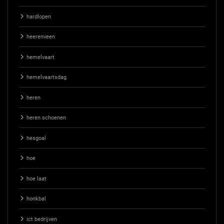
hardlopen
heerenveen
hemelvaart
hemelvaartsdag
heren
heren schoenen
hesgoal
hoe
hoe laat
honkbal
ict bedrijven