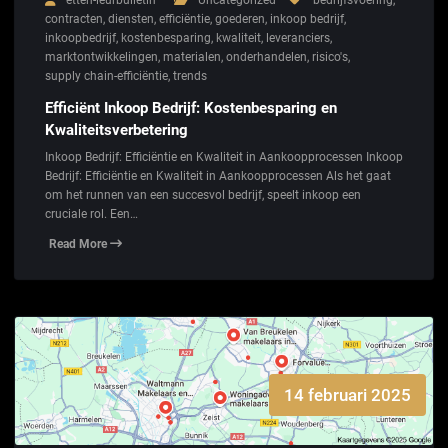
etten-leurbulletin
Uncategorized
bedrijfsvoering
,
contracten
,
diensten
,
efficiëntie
,
goederen
,
inkoop bedrijf
,
inkoopbedrijf
,
kostenbesparing
,
kwaliteit
,
leveranciers
,
marktontwikkelingen
,
materialen
,
onderhandelen
,
risico's
,
supply chain-efficiëntie
,
trends
Efficiënt Inkoop Bedrijf: Kostenbesparing en
Kwaliteitsverbetering
Inkoop Bedrijf: Efficiëntie en Kwaliteit in Aankoopprocessen Inkoop
Bedrijf: Efficiëntie en Kwaliteit in Aankoopprocessen Als het gaat
om het runnen van een succesvol bedrijf, speelt inkoop een
cruciale rol. Een…
Read More
14 februari 2025