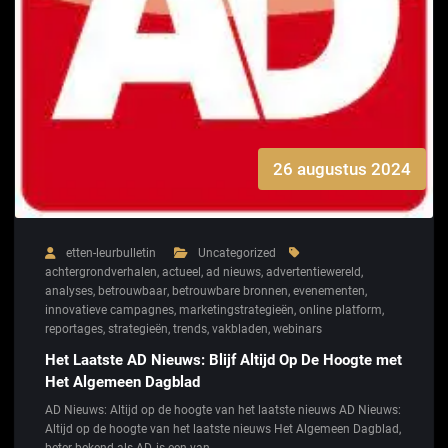
26 augustus 2024
etten-leurbulletin
Uncategorized
achtergrondverhalen
,
actueel
,
ad nieuws
,
advertentiewereld
,
analyses
,
betrouwbaar
,
betrouwbare bronnen
,
evenementen
,
innovatieve campagnes
,
marketingstrategieën
,
online platform
,
reportages
,
strategieën
,
trends
,
vakbladen
,
webinars
Het Laatste AD Nieuws: Blijf Altijd Op De Hoogte met
Het Algemeen Dagblad
AD Nieuws: Altijd op de hoogte van het laatste nieuws AD Nieuws:
Altijd op de hoogte van het laatste nieuws Het Algemeen Dagblad,
beter bekend als AD, is een van…