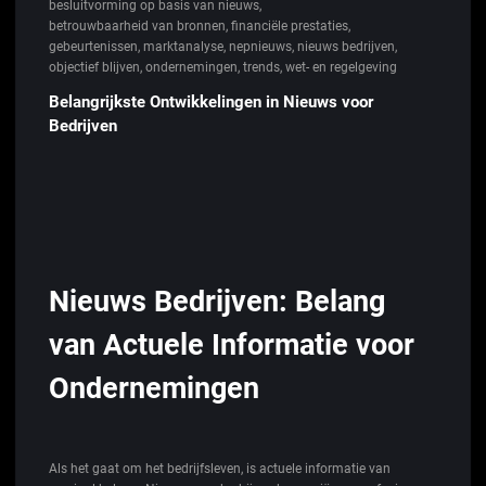
besluitvorming op basis van nieuws
,
betrouwbaarheid van bronnen
,
financiële prestaties
,
gebeurtenissen
,
marktanalyse
,
nepnieuws
,
nieuws bedrijven
,
objectief blijven
,
ondernemingen
,
trends
,
wet- en regelgeving
Belangrijkste Ontwikkelingen in Nieuws voor
Bedrijven
Nieuws Bedrijven: Belang
van Actuele Informatie voor
Ondernemingen
Als het gaat om het bedrijfsleven, is actuele informatie van