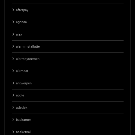
afterpay
agenda
ajax
alarminstallatie
alarmsystemen
alkmaar
antwerpen
apple
atletiek
badkamer
basketbal