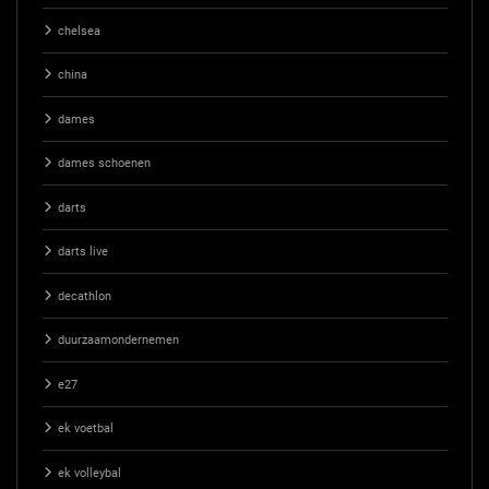
chelsea
china
dames
dames schoenen
darts
darts live
decathlon
duurzaamondernemen
e27
ek voetbal
ek volleybal