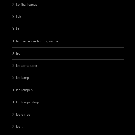
korfbal league
kvk
kz
lampen en verlichting online
led
led armaturen
led lamp
led lampen
led lampen kopen
led strips
led tl