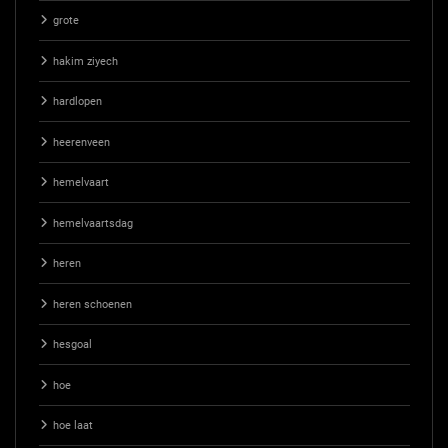
grote
hakim ziyech
hardlopen
heerenveen
hemelvaart
hemelvaartsdag
heren
heren schoenen
hesgoal
hoe
hoe laat