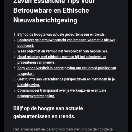
Zeven Essentiële Tips voor
Betrouwbare en Ethische
Nieuwsberichtgeving
Blijf op de hoogte van actuele gebeurtenissen en trends.
Controleer de betrouwbaarheid van bronnen voordat je nieuws
publiceert.
Wees objectief en vermijd het verspreiden van nepnieuws.
Houd rekening met ethische normen bij het selecteren en
presenteren van nieuws.
Zorg voor diversiteit in berichtgeving om een breed publiek aan
te spreken.
Geef ruimte aan verschillende perspectieven en meningen in je
berichtgeving.
Communiceer transparant over je werkwijze en eventuele
belangenverstrengeling.
Blijf op de hoogte van actuele
gebeurtenissen en trends.
Het is van essentieel belang voor bedrijven om op de hoogte te