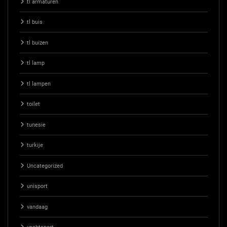
tl armaturen
tl buis
tl buizen
tl lamp
tl lampen
toilet
tunesie
turkije
Uncategorized
unisport
vandaag