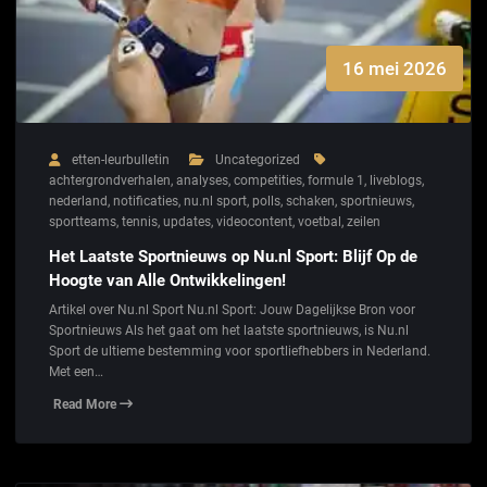
16 mei 2026
etten-leurbulletin
Uncategorized
achtergrondverhalen
,
analyses
,
competities
,
formule 1
,
liveblogs
,
nederland
,
notificaties
,
nu.nl sport
,
polls
,
schaken
,
sportnieuws
,
sportteams
,
tennis
,
updates
,
videocontent
,
voetbal
,
zeilen
Het Laatste Sportnieuws op Nu.nl Sport: Blijf Op de
Hoogte van Alle Ontwikkelingen!
Artikel over Nu.nl Sport Nu.nl Sport: Jouw Dagelijkse Bron voor
Sportnieuws Als het gaat om het laatste sportnieuws, is Nu.nl
Sport de ultieme bestemming voor sportliefhebbers in Nederland.
Met een…
Read More