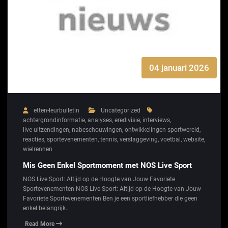
04 januari 2026
etten-leurbulletin
Uncategorized
achtergrondinformatie
,
analyses
,
eredivisie
,
interviews
,
live uitzendingen
,
nabeschouwingen
,
ontwikkelingen sportwereld
,
reacties
,
sportevenementen
,
tennis
,
verslaggeving
,
voetbal
,
website
,
wielrennen
Mis Geen Enkel Sportmoment met NOS Live Sport
NOS Live Sport: Altijd op de Hoogte van Jouw Favoriete
Sportevenementen NOS Live Sport: Altijd op de Hoogte van Jouw
Favoriete Sportevenementen Ben je een sportliefhebber die geen
enkel belangrijk…
Read More