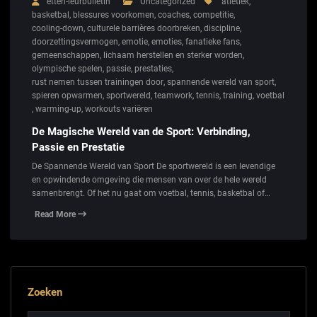
etten-leurbulletin
Uncategorized
atletiek
,
basketbal
,
blessures voorkomen
,
coaches
,
competitie
,
cooling-down
,
culturele barrières doorbreken
,
discipline
,
doorzettingsvermogen
,
emotie
,
emoties
,
fanatieke fans
,
gemeenschappen
,
lichaam herstellen en sterker worden
,
olympische spelen
,
passie
,
prestaties
,
rust nemen tussen trainingen door
,
spannende wereld van sport
,
spieren opwarmen
,
sportwereld
,
teamwork
,
tennis
,
training
,
voetbal
,
warming-up
,
workouts variëren
De Magische Wereld van de Sport: Verbinding,
Passie en Prestatie
De Spannende Wereld van Sport De sportwereld is een levendige
en opwindende omgeving die mensen van over de hele wereld
samenbrengt. Of het nu gaat om voetbal, tennis, basketbal of…
Read More
Zoeken