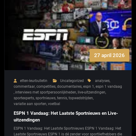
27 april 2026
etten-leurbulletin
Uncategorized
analyses
,
commentaar
,
competities
,
documentaires
,
espn 1
,
espn 1 vandaag
,
interviews met sportpersoonlijkheden
,
live-uitzendingen
,
sportexperts
,
sportnieuws
,
tennis
,
topwedstrijden
,
variatie aan sporten
,
voetbal
ESPN 1 Vandaag: Het Laatste Sportnieuws en Live-
uitzendingen
ESPN 1 Vandaag: Het Laatste Sportnieuws ESPN 1 Vandaag: Het
Laatste Sportnieuws ESPN 1 is dé zender voor sportliefhebbers die