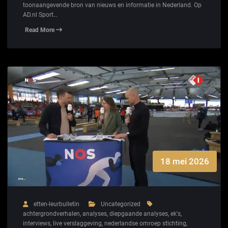
toonaangevende bron van nieuws en informatie in Nederland. Op
AD.nl Sport…
Read More
18 mei 2026
etten-leurbulletin
Uncategorized
achtergrondverhalen
,
analyses
,
diepgaande analyses
,
ek's
,
interviews
,
live verslaggeving
,
nederlandse omroep stichting
,