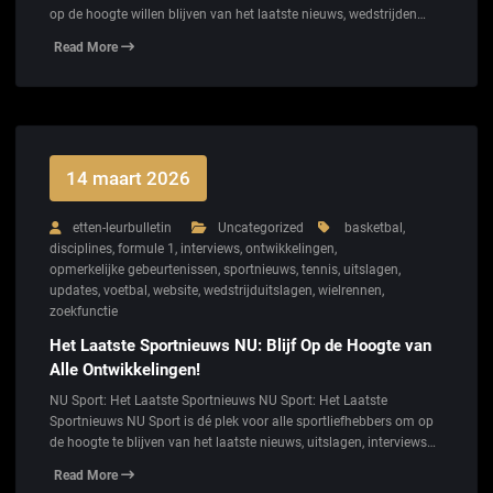
op de hoogte willen blijven van het laatste nieuws, wedstrijden…
Read More
14 maart 2026
etten-leurbulletin
Uncategorized
basketbal
,
disciplines
,
formule 1
,
interviews
,
ontwikkelingen
,
opmerkelijke gebeurtenissen
,
sportnieuws
,
tennis
,
uitslagen
,
updates
,
voetbal
,
website
,
wedstrijduitslagen
,
wielrennen
,
zoekfunctie
Het Laatste Sportnieuws NU: Blijf Op de Hoogte van
Alle Ontwikkelingen!
NU Sport: Het Laatste Sportnieuws NU Sport: Het Laatste
Sportnieuws NU Sport is dé plek voor alle sportliefhebbers om op
de hoogte te blijven van het laatste nieuws, uitslagen, interviews…
Read More