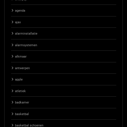
agenda
ajax
alarminstallatie
alarmsystemen
alkmaar
antwerpen
apple
atletiek
badkamer
basketbal
basketbal schoenen