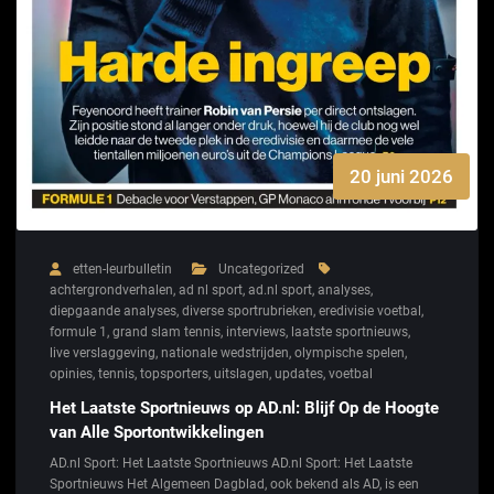
20 juni 2026
etten-leurbulletin
Uncategorized
achtergrondverhalen
,
ad nl sport
,
ad.nl sport
,
analyses
,
diepgaande analyses
,
diverse sportrubrieken
,
eredivisie voetbal
,
formule 1
,
grand slam tennis
,
interviews
,
laatste sportnieuws
,
live verslaggeving
,
nationale wedstrijden
,
olympische spelen
,
opinies
,
tennis
,
topsporters
,
uitslagen
,
updates
,
voetbal
Het Laatste Sportnieuws op AD.nl: Blijf Op de Hoogte
van Alle Sportontwikkelingen
AD.nl Sport: Het Laatste Sportnieuws AD.nl Sport: Het Laatste
Sportnieuws Het Algemeen Dagblad, ook bekend als AD, is een