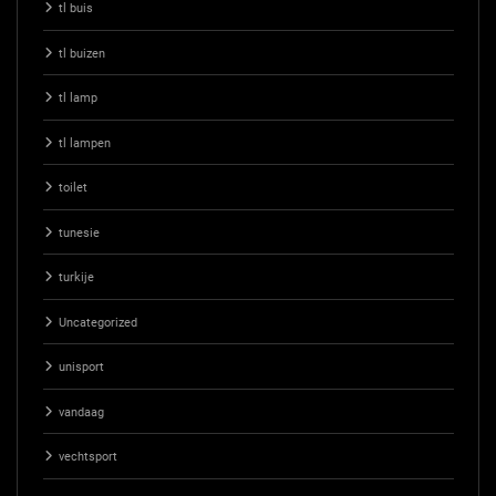
tl buis
tl buizen
tl lamp
tl lampen
toilet
tunesie
turkije
Uncategorized
unisport
vandaag
vechtsport