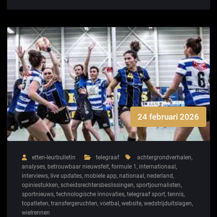
24 februari 2026
etten-leurbulletin
telegraaf
achtergrondverhalen
,
analyses
,
betrouwbaar nieuwsfeit
,
formule 1
,
internationaal
,
interviews
,
live updates
,
mobiele app
,
nationaal
,
nederland
,
opiniestukken
,
scheidsrechtersbeslissingen
,
sportjournalisten
,
sportnieuws
,
technologische innovaties
,
telegraaf sport
,
tennis
,
topatleten
,
transfergeruchten
,
voetbal
,
website
,
wedstrijduitslagen
,
wielrennen