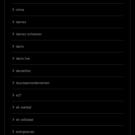
china
dames
dames schoenen
darts
darts live
decathlon
duurzaamondernemen
e27
ek voetbal
ek volleybal
energiescan