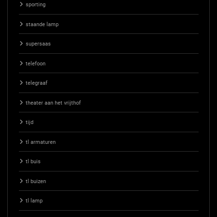
sporting
staande lamp
supersaas
telefoon
telegraaf
theater aan het vrijthof
tijd
tl armaturen
tl buis
tl buizen
tl lamp