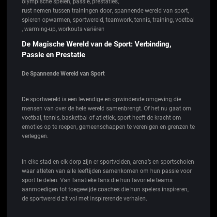
olympische spelen
,
passie
,
prestaties
,
rust nemen tussen trainingen door
,
spannende wereld van sport
,
spieren opwarmen
,
sportwereld
,
teamwork
,
tennis
,
training
,
voetbal
,
warming-up
,
workouts variëren
De Magische Wereld van de Sport: Verbinding,
Passie en Prestatie
De Spannende Wereld van Sport
De sportwereld is een levendige en opwindende omgeving die
mensen van over de hele wereld samenbrengt. Of het nu gaat om
voetbal, tennis, basketbal of atletiek, sport heeft de kracht om
emoties op te roepen, gemeenschappen te verenigen en grenzen te
verleggen.
In elke stad en elk dorp zijn er sportvelden, arena’s en sportscholen
waar atleten van alle leeftijden samenkomen om hun passie voor
sport te delen. Van fanatieke fans die hun favoriete teams
aanmoedigen tot toegewijde coaches die hun spelers inspireren,
de sportwereld zit vol met inspirerende verhalen.