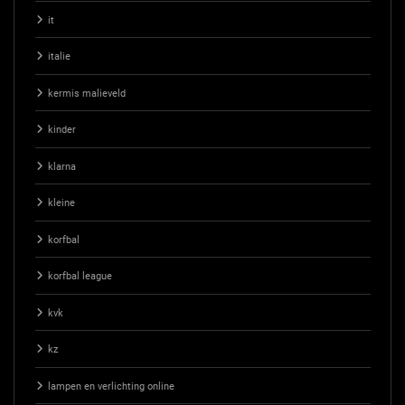
it
italie
kermis malieveld
kinder
klarna
kleine
korfbal
korfbal league
kvk
kz
lampen en verlichting online