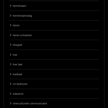
hemelvaart
hemelvaartsdag
heren
heren schoenen
hesgoal
hoe
hoe laat
honkbal
ict bedrijven
industrie
interculturele communicatie