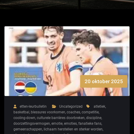
20 oktober 2025
etten-leurbulletin
Uncategorized
atletiek
,
basketbal
,
blessures voorkomen
,
coaches
,
competitie
,
cooling-down
,
culturele barrières doorbreken
,
discipline
,
doorzettingsvermogen
,
emotie
,
emoties
,
fanatieke fans
,
gemeenschappen
,
lichaam herstellen en sterker worden
,