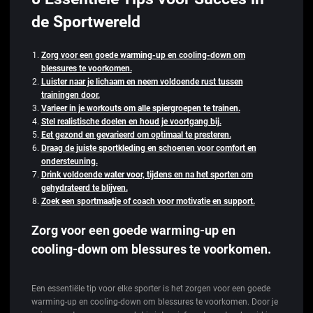
de Sportwereld
Zorg voor een goede warming-up en cooling-down om
blessures te voorkomen.
Luister naar je lichaam en neem voldoende rust tussen
trainingen door.
Varieer in je workouts om alle spiergroepen te trainen.
Stel realistische doelen en houd je voortgang bij.
Eet gezond en gevarieerd om optimaal te presteren.
Draag de juiste sportkleding en schoenen voor comfort en
ondersteuning.
Drink voldoende water voor, tijdens en na het sporten om
gehydrateerd te blijven.
Zoek een sportmaatje of coach voor motivatie en support.
Zorg voor een goede warming-up en
cooling-down om blessures te voorkomen.
Een essentiële tip voor elke sporter is het zorgen voor een goede
warming-up en cooling-down om blessures te voorkomen. Door je