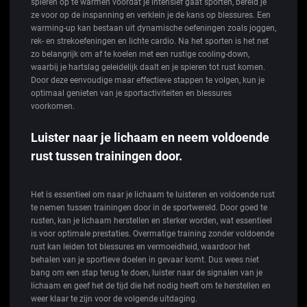
spieren op te warmen voordat je intensief gaat sporten, bereid je
ze voor op de inspanning en verklein je de kans op blessures. Een
warming-up kan bestaan uit dynamische oefeningen zoals joggen,
rek- en strekoefeningen en lichte cardio. Na het sporten is het net
zo belangrijk om af te koelen met een rustige cooling-down,
waarbij je hartslag geleidelijk daalt en je spieren tot rust komen.
Door deze eenvoudige maar effectieve stappen te volgen, kun je
optimaal genieten van je sportactiviteiten en blessures
voorkomen.
Luister naar je lichaam en neem voldoende
rust tussen trainingen door.
Het is essentieel om naar je lichaam te luisteren en voldoende rust
te nemen tussen trainingen door in de sportwereld. Door goed te
rusten, kan je lichaam herstellen en sterker worden, wat essentieel
is voor optimale prestaties. Overmatige training zonder voldoende
rust kan leiden tot blessures en vermoeidheid, waardoor het
behalen van je sportieve doelen in gevaar komt. Dus wees niet
bang om een stap terug te doen, luister naar de signalen van je
lichaam en geef het de tijd die het nodig heeft om te herstellen en
weer klaar te zijn voor de volgende uitdaging.