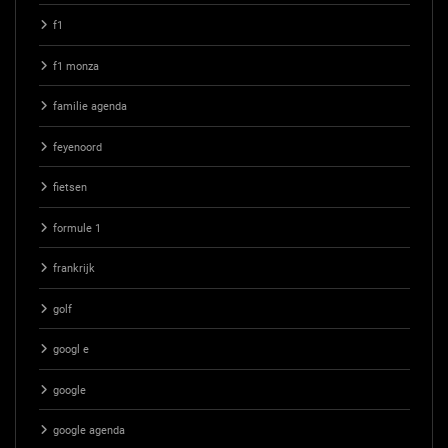
f1
f1 monza
familie agenda
feyenoord
fietsen
formule 1
frankrijk
golf
googl e
google
google agenda