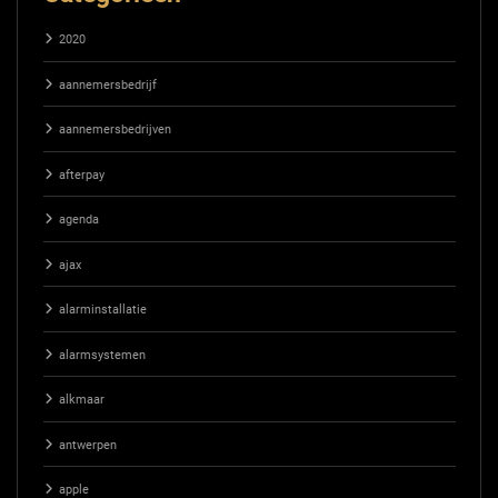
2020
aannemersbedrijf
aannemersbedrijven
afterpay
agenda
ajax
alarminstallatie
alarmsystemen
alkmaar
antwerpen
apple