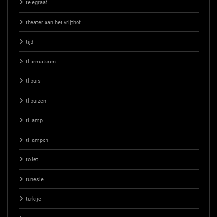
telegraaf
theater aan het vrijthof
tijd
tl armaturen
tl buis
tl buizen
tl lamp
tl lampen
toilet
tunesie
turkije