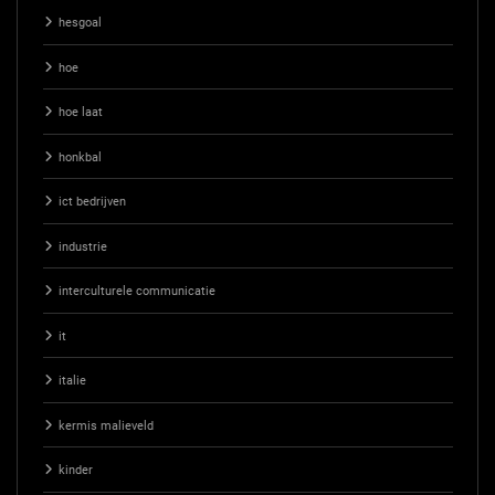
hesgoal
hoe
hoe laat
honkbal
ict bedrijven
industrie
interculturele communicatie
it
italie
kermis malieveld
kinder