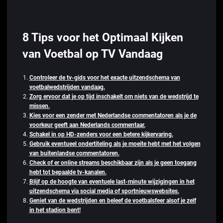
8 Tips voor het Optimaal Kijken
van Voetbal op TV Vandaag
Controleer de tv-gids voor het exacte uitzendschema van
voetbalwedstrijden vandaag.
Zorg ervoor dat je op tijd inschakelt om niets van de wedstrijd te
missen.
Kies voor een zender met Nederlandse commentatoren als je de
voorkeur geeft aan Nederlands commentaar.
Schakel in op HD-zenders voor een betere kijkervaring.
Gebruik eventueel ondertiteling als je moeite hebt met het volgen
van buitenlandse commentatoren.
Check of er online streams beschikbaar zijn als je geen toegang
hebt tot bepaalde tv-kanalen.
Blijf op de hoogte van eventuele last-minute wijzigingen in het
uitzendschema via social media of sportnieuwswebsites.
Geniet van de wedstrijden en beleef de voetbalsfeer alsof je zelf
in het stadion bent!