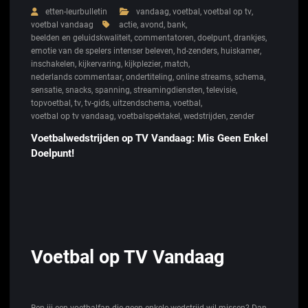
etten-leurbulletin
vandaag
,
voetbal
,
voetbal op tv
,
voetbal vandaag
actie
,
avond
,
bank
,
beelden en geluidskwaliteit
,
commentatoren
,
doelpunt
,
drankjes
,
emotie van de spelers intenser beleven
,
hd-zenders
,
huiskamer
,
inschakelen
,
kijkervaring
,
kijkplezier
,
match
,
nederlands commentaar
,
ondertiteling
,
online streams
,
schema
,
sensatie
,
snacks
,
spanning
,
streamingdiensten
,
televisie
,
topvoetbal
,
tv
,
tv-gids
,
uitzendschema
,
voetbal
,
voetbal op tv vandaag
,
voetbalspektakel
,
wedstrijden
,
zender
Voetbalwedstrijden op TV Vandaag: Mis Geen Enkel
Doelpunt!
Voetbal op TV Vandaag
Ben jij een voetbalfan die geen enkele wedstrijd wil missen? Dan