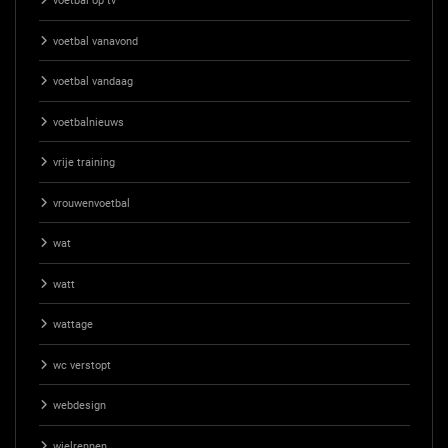
voetbal op tv
voetbal vanavond
voetbal vandaag
voetbalnieuws
vrije training
vrouwenvoetbal
wat
watt
wattage
wc verstopt
webdesign
wielrennen