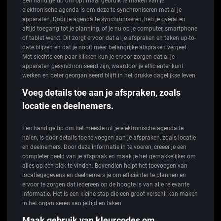
Een handige tip om optimaal gebruik te maken van je
elektronische agenda is om deze te synchroniseren met al je
apparaten. Door je agenda te synchroniseren, heb je overal en
altijd toegang tot je planning, of je nu op je computer, smartphone
of tablet werkt. Dit zorgt ervoor dat al je afspraken en taken up-to-
date blijven en dat je nooit meer belangrijke afspraken vergeet.
Met slechts een paar klikken kun je ervoor zorgen dat al je
apparaten gesynchroniseerd zijn, waardoor je efficiënter kunt
werken en beter georganiseerd blijft in het drukke dagelijkse leven.
Voeg details toe aan je afspraken, zoals
locatie en deelnemers.
Een handige tip om het meeste uit je elektronische agenda te
halen, is door details toe te voegen aan je afspraken, zoals locatie
en deelnemers. Door deze informatie in te voeren, creëer je een
completer beeld van je afspraak en maak je het gemakkelijker om
alles op één plek te vinden. Bovendien helpt het toevoegen van
locatiegegevens en deelnemers je om efficiënter te plannen en
ervoor te zorgen dat iedereen op de hoogte is van alle relevante
informatie. Het is een kleine stap die een groot verschil kan maken
in het organiseren van je tijd en taken.
Maak gebruik van kleurcodes om