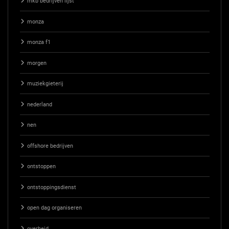
mkb bedrijven lijst
monza
monza f1
morgen
muziekgieterij
nederland
nen
offshore bedrijven
ontstoppen
ontstoppingsdienst
open dag organiseren
overheid