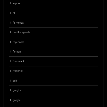
export
f1
f1 monza
familie agenda
feyenoord
fietsen
formule 1
frankrijk
golf
googl e
google