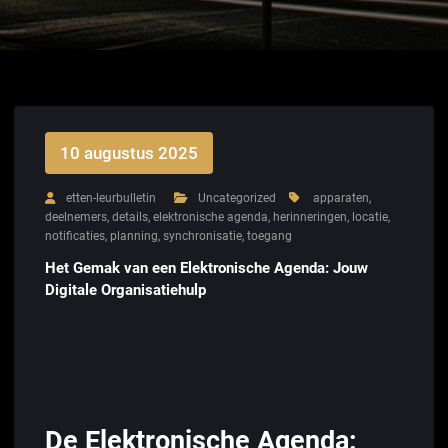
10 augustus 2025
etten-leurbulletin
Uncategorized
apparaten
,
deelnemers
,
details
,
elektronische agenda
,
herinneringen
,
locatie
,
notificaties
,
planning
,
synchronisatie
,
toegang
Het Gemak van een Elektronische Agenda: Jouw
Digitale Organisatiehulp
De Elektronische Agenda: