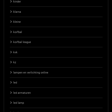
kinder
klarna
kleine
korfbal
korfbal league
kvk
kz
lampen en verlichting online
led
led armaturen
led lamp