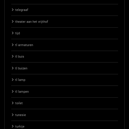
telegraaf
theater aan het vrijthof
tijd
tl armaturen
tl buis
tl buizen
tl lamp
tl lampen
toilet
tunesie
turkije