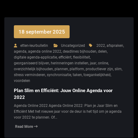
18 september 2025
etten-leurbulletin
Uncategorized
2022
,
afspraken
,
agenda
,
agenda online 2022
,
deadlines bijhouden
,
delen
,
digitale agenda-applicatie
,
efficiënt
,
flexibiliteit
,
georganiseerd blijven
,
herinneringen instellen
,
jaar
,
online
,
overzichtelijk bijhouden
,
plannen
,
platform
,
productiever zijn
,
slim
,
stress verminderen
,
synchronisatie
,
taken
,
toegankelijkheid
,
voordelen
Plan Slim en Efficiënt: Jouw Online Agenda voor
2022
Agenda Online 2022 Agenda Online 2022: Plan je Jaar Slim en
Efficiënt Met het nieuwe jaar voor de deur is het tijd om je agenda
voor 2022 te plannen. Of…
Read More