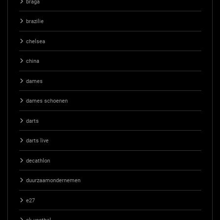
braga
brazilie
chelsea
china
dames
dames schoenen
darts
darts live
decathlon
duurzaamondernemen
e27