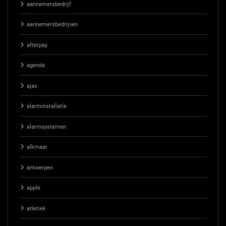
aannemersbedrijf
aannemersbedrijven
afterpay
agenda
ajax
alarminstallatie
alarmsystemen
alkmaar
antwerpen
apple
atletiek