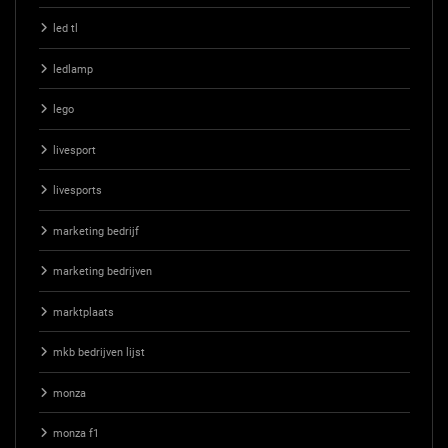
led tl
ledlamp
lego
livesport
livesports
marketing bedrijf
marketing bedrijven
marktplaats
mkb bedrijven lijst
monza
monza f1