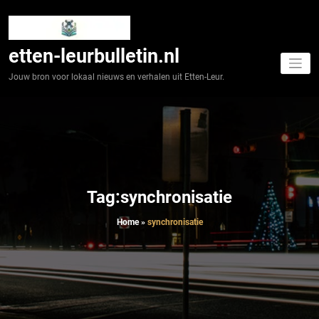
Spring
naar
de
inhoud
etten-leurbulletin.nl
Jouw bron voor lokaal nieuws en verhalen uit Etten-Leur.
Tag:synchronisatie
Home
»
synchronisatie