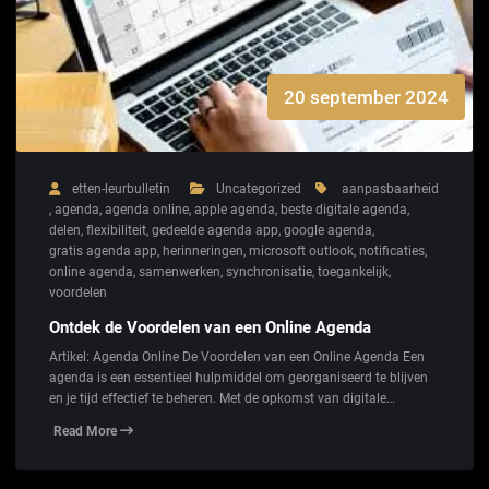
20 september 2024
etten-leurbulletin
Uncategorized
aanpasbaarheid
,
agenda
,
agenda online
,
apple agenda
,
beste digitale agenda
,
delen
,
flexibiliteit
,
gedeelde agenda app
,
google agenda
,
gratis agenda app
,
herinneringen
,
microsoft outlook
,
notificaties
,
online agenda
,
samenwerken
,
synchronisatie
,
toegankelijk
,
voordelen
Ontdek de Voordelen van een Online Agenda
Artikel: Agenda Online De Voordelen van een Online Agenda Een
agenda is een essentieel hulpmiddel om georganiseerd te blijven
en je tijd effectief te beheren. Met de opkomst van digitale…
Read More