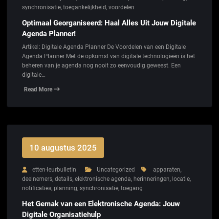
synchronisatie
,
toegankelijkheid
,
voordelen
Optimaal Georganiseerd: Haal Alles Uit Jouw Digitale
Agenda Planner!
Artikel: Digitale Agenda Planner De Voordelen van een Digitale
Agenda Planner Met de opkomst van digitale technologieën is het
beheren van je agenda nog nooit zo eenvoudig geweest. Een
digitale…
Read More
10 augustus 2025
etten-leurbulletin
Uncategorized
apparaten
,
deelnemers
,
details
,
elektronische agenda
,
herinneringen
,
locatie
,
notificaties
,
planning
,
synchronisatie
,
toegang
Het Gemak van een Elektronische Agenda: Jouw
Digitale Organisatiehulp