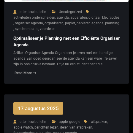
etten-leurbulletin
Uncategorized
activiteiten onderscheiden
,
agenda
,
apparaten
,
digitaal
,
kleurcodes
,
organiser agenda
,
organiseren
,
papier
,
papieren agenda
,
planning
,
synchronisatie
,
voordelen
Optimaliseer je Planning met een Efficiënte Organiser
Agenda
Artikel: Organiser Agenda Organiseer je leven met een handige
agenda Een goed georganiseerde agenda kan een ware life-saver
zijn in ons drukke bestaan. Of je nu een student bent die…
Read More
17 augustus 2025
etten-leurbulletin
apple
,
google
afspraken
,
apple watch
,
berichten lezen
,
delen van afspraken
,