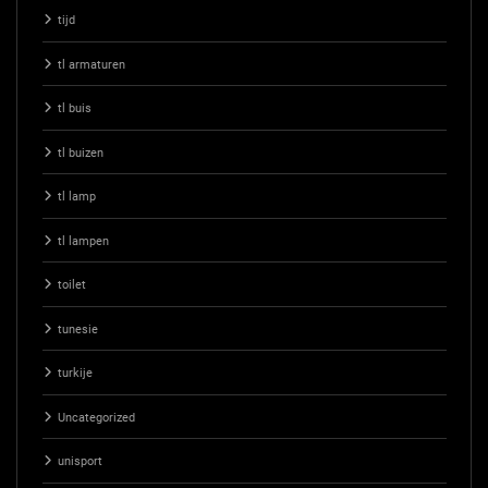
tijd
tl armaturen
tl buis
tl buizen
tl lamp
tl lampen
toilet
tunesie
turkije
Uncategorized
unisport