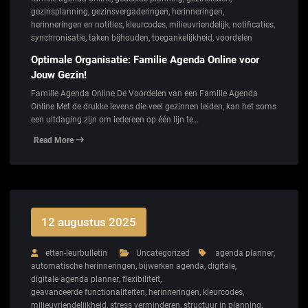
gezinsplanning
,
gezinsvergaderingen
,
herinneringen
,
herinneringen en notities
,
kleurcodes
,
milieuvriendelijk
,
notificaties
,
synchronisatie
,
taken bijhouden
,
toegankelijkheid
,
voordelen
Optimale Organisatie: Familie Agenda Online voor
Jouw Gezin!
Familie Agenda Online De Voordelen van een Familie Agenda
Online Met de drukke levens die veel gezinnen leiden, kan het soms
een uitdaging zijn om iedereen op één lijn te…
Read More
12 augustus 2025
etten-leurbulletin
Uncategorized
agenda planner
,
automatische herinneringen
,
bijwerken agenda
,
digitale
,
digitale agenda planner
,
flexibiliteit
,
geavanceerde functionaliteiten
,
herinneringen
,
kleurcodes
,
milieuvriendelijkheid
,
stress verminderen
,
structuur in planning
,