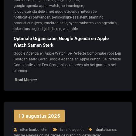
fitnessdoelen bijhouden
,
google agenda
,
google agenda apple watch
,
herinneringen
,
icloud-agenda delen met google agenda
,
integratie
,
notificaties ontvangen
,
persoonlijke assistent
,
planning
,
productief blijven
,
synchronisatie
,
synchroniseren van agenda's
,
taken toevoegen
,
tijd beheren
,
wearable
Optimale Organisatie: Google Agenda en Apple
Watch Samen Sterk
Google Agenda en Apple Watch: De Perfecte Combinatie voor Een
Georganiseerd Leven Google Agenda en Apple Watch: De Perfecte
Combinatie voor Een Georganiseerd Leven Als het gaat om het
plannen…
Read More
13 augustus 2025
etten-leurbulletin
familie agenda
digitaliseren
,
familie agenda online
,
gedeelde planning
,
gezinsleden
,