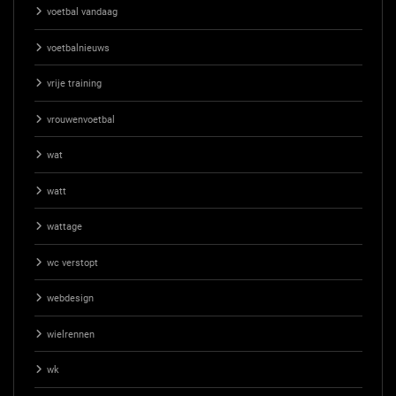
voetbal vandaag
voetbalnieuws
vrije training
vrouwenvoetbal
wat
watt
wattage
wc verstopt
webdesign
wielrennen
wk