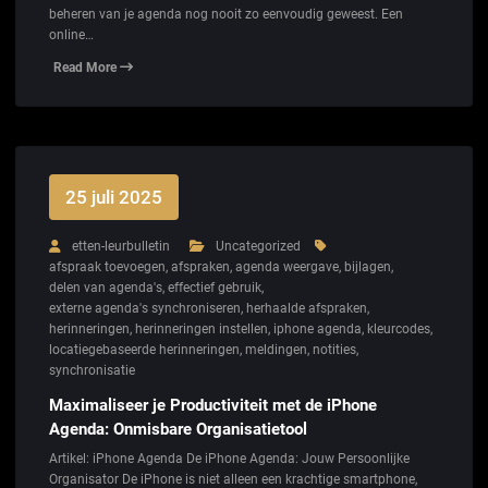
beheren van je agenda nog nooit zo eenvoudig geweest. Een
online…
Read More
25 juli 2025
etten-leurbulletin
Uncategorized
afspraak toevoegen
,
afspraken
,
agenda weergave
,
bijlagen
,
delen van agenda's
,
effectief gebruik
,
externe agenda's synchroniseren
,
herhaalde afspraken
,
herinneringen
,
herinneringen instellen
,
iphone agenda
,
kleurcodes
,
locatiegebaseerde herinneringen
,
meldingen
,
notities
,
synchronisatie
Maximaliseer je Productiviteit met de iPhone
Agenda: Onmisbare Organisatietool
Artikel: iPhone Agenda De iPhone Agenda: Jouw Persoonlijke
Organisator De iPhone is niet alleen een krachtige smartphone,