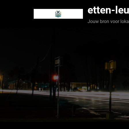
Spring
etten-leu
naar
de
Jouw bron voor lokaa
inhoud