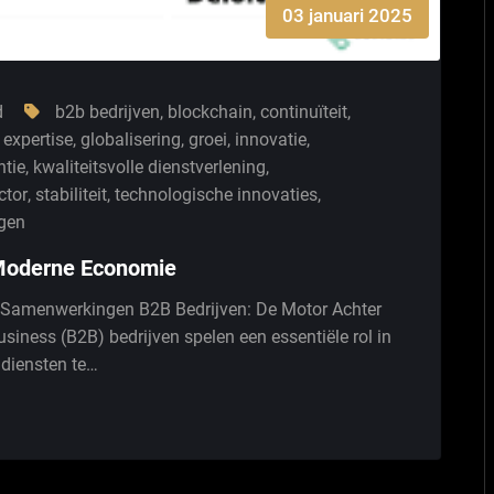
03 januari 2025
d
b2b bedrijven
,
blockchain
,
continuïteit
,
 expertise
,
globalisering
,
groei
,
innovatie
,
ntie
,
kwaliteitsvolle dienstverlening
,
ctor
,
stabiliteit
,
technologische innovaties
,
gen
 Moderne Economie
e Samenwerkingen B2B Bedrijven: De Motor Achter
iness (B2B) bedrijven spelen een essentiële rol in
diensten te…